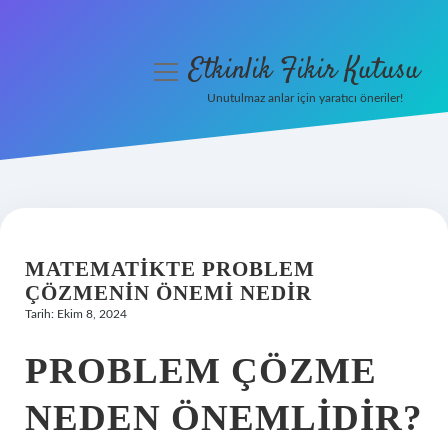
Etkinlik Fikir Kutusu
menüyü
aç
Unutulmaz anlar için yaratıcı öneriler!
Anasayfa
Gizlilik Politikası
Yasal Uyarı
MATEMATIKTE PROBLEM
Hakkımızda
ÇÖZMENIN ÖNEMI NEDIR
Tarih: Ekim 8, 2024
PROBLEM ÇÖZME
NEDEN ÖNEMLIDIR?