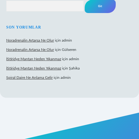
Arama
SON YORUMLAR
Noradrenalin Artarsa Ne Olur
için
admin
Noradrenalin Artarsa Ne Olur
için
Gülseren
İStiridye Mantarı Neden Yıkanmaz
için
admin
İStiridye Mantarı Neden Yıkanmaz
için
Şahika
Spiral Daire Ne Anlama Gelir
için
admin
r giriş