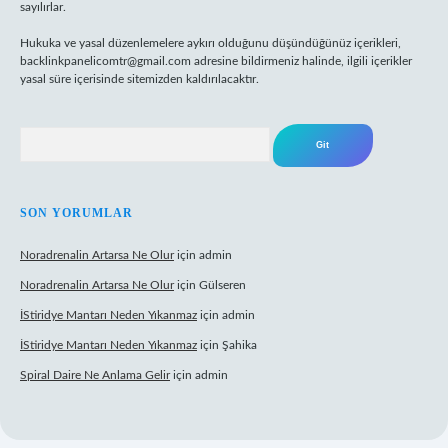
sayılırlar.
Hukuka ve yasal düzenlemelere aykırı olduğunu düşündüğünüz içerikleri,
backlinkpanelicomtr@gmail.com
adresine bildirmeniz halinde, ilgili içerikler
yasal süre içerisinde sitemizden kaldırılacaktır.
Arama
SON YORUMLAR
Noradrenalin Artarsa Ne Olur
için
admin
Noradrenalin Artarsa Ne Olur
için
Gülseren
İStiridye Mantarı Neden Yıkanmaz
için
admin
İStiridye Mantarı Neden Yıkanmaz
için
Şahika
Spiral Daire Ne Anlama Gelir
için
admin