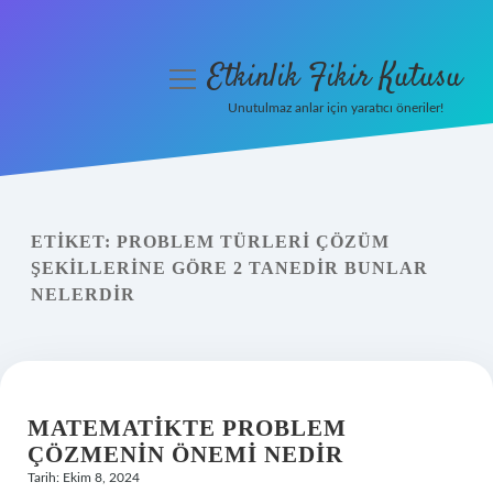
Etkinlik Fikir Kutusu
menüyü
aç
Unutulmaz anlar için yaratıcı öneriler!
Anasayfa
Gizlilik Politikası
ETIKET:
PROBLEM TÜRLERI ÇÖZÜM
Yasal Uyarı
ŞEKILLERINE GÖRE 2 TANEDIR BUNLAR
NELERDIR
Hakkımızda
MATEMATIKTE PROBLEM
ÇÖZMENIN ÖNEMI NEDIR
Tarih: Ekim 8, 2024