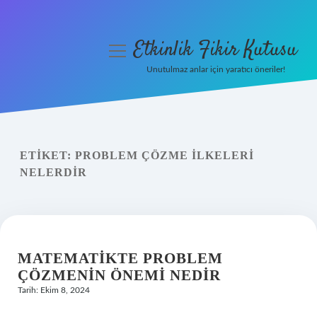
Etkinlik Fikir Kutusu
menüyü
aç
Unutulmaz anlar için yaratıcı öneriler!
Anasayfa
Gizlilik Politikası
ETIKET:
PROBLEM ÇÖZME ILKELERI
Yasal Uyarı
NELERDIR
Hakkımızda
MATEMATIKTE PROBLEM
ÇÖZMENIN ÖNEMI NEDIR
Tarih: Ekim 8, 2024