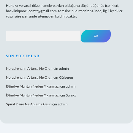
Hukuka ve yasal düzenlemelere aykırı olduğunu düşündüğünüz içerikleri,
backlinkpanelicomtr@gmail.com
adresine bildirmeniz halinde, ilgili içerikler
yasal süre içerisinde sitemizden kaldırılacaktır.
Arama
SON YORUMLAR
Noradrenalin Artarsa Ne Olur
için
admin
Noradrenalin Artarsa Ne Olur
için
Gülseren
İStiridye Mantarı Neden Yıkanmaz
için
admin
İStiridye Mantarı Neden Yıkanmaz
için
Şahika
Spiral Daire Ne Anlama Gelir
için
admin