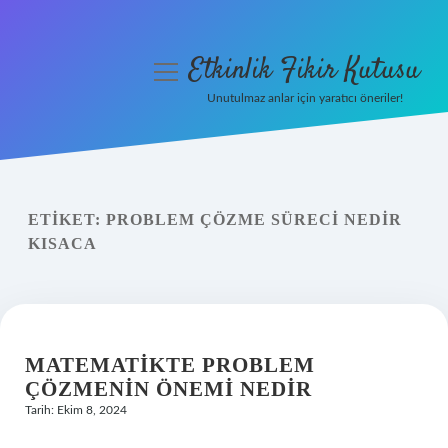
Etkinlik Fikir Kutusu
menüyü
aç
Unutulmaz anlar için yaratıcı öneriler!
Anasayfa
Gizlilik Politikası
ETIKET:
PROBLEM ÇÖZME SÜRECI NEDIR
Yasal Uyarı
KISACA
Hakkımızda
MATEMATIKTE PROBLEM
ÇÖZMENIN ÖNEMI NEDIR
Tarih: Ekim 8, 2024