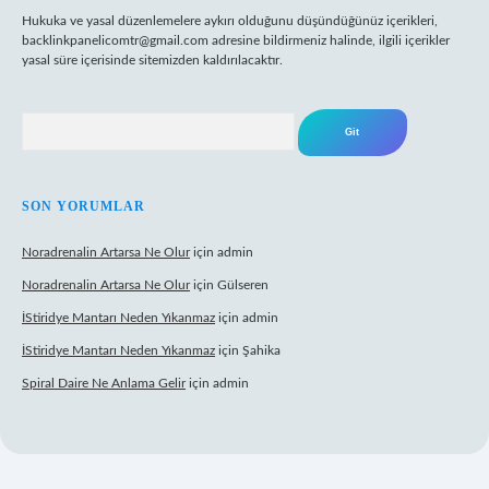
Hukuka ve yasal düzenlemelere aykırı olduğunu düşündüğünüz içerikleri,
backlinkpanelicomtr@gmail.com
adresine bildirmeniz halinde, ilgili içerikler
yasal süre içerisinde sitemizden kaldırılacaktır.
Arama
SON YORUMLAR
Noradrenalin Artarsa Ne Olur
için
admin
Noradrenalin Artarsa Ne Olur
için
Gülseren
İStiridye Mantarı Neden Yıkanmaz
için
admin
İStiridye Mantarı Neden Yıkanmaz
için
Şahika
Spiral Daire Ne Anlama Gelir
için
admin