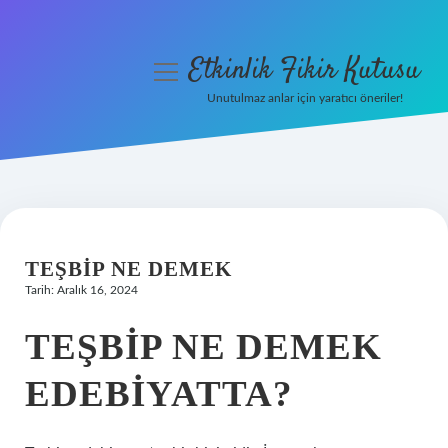
Etkinlik Fikir Kutusu
menüyü
aç
Unutulmaz anlar için yaratıcı öneriler!
Anasayfa
Gizlilik Politikası
Yasal Uyarı
TEŞBIP NE DEMEK
Hakkımızda
Tarih: Aralık 16, 2024
TEŞBIP NE DEMEK
EDEBIYATTA?