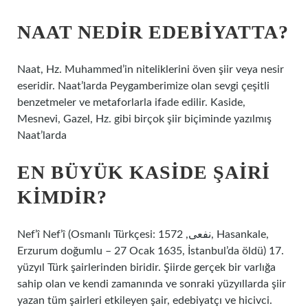
NAAT NEDIR EDEBIYATTA?
Naat, Hz. Muhammed’in niteliklerini öven şiir veya nesir
eseridir. Naat’larda Peygamberimize olan sevgi çeşitli
benzetmeler ve metaforlarla ifade edilir. Kaside,
Mesnevi, Gazel, Hz. gibi birçok şiir biçiminde yazılmış
Naat’larda
EN BÜYÜK KASIDE ŞAIRI
KIMDIR?
Nef’î Nef’î (Osmanlı Türkçesi: نفعی, 1572, Hasankale,
Erzurum doğumlu – 27 Ocak 1635, İstanbul’da öldü) 17.
yüzyıl Türk şairlerinden biridir. Şiirde gerçek bir varlığa
sahip olan ve kendi zamanında ve sonraki yüzyıllarda şiir
yazan tüm şairleri etkileyen şair, edebiyatçı ve hicivci.