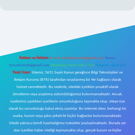
iriş
Reklam ve İletişim:
E-mail:
backlinkpaneli@gmail.com
Teams:
forumhizmeti@gmail.com
Whatsapp: 0262 606 0 726
Telegram: @karabul
Yasal Uyarı:
Sitemiz, 5651 Sayılı Kanun gereğince Bilgi Teknolojileri ve
İletişim Kurumu (BTK) tarafından onaylanmış bir Yer Sağlayıcı olarak
hizmet vermektedir. Bu nedenle, sitedeki içerikleri proaktif olarak
denetleme veya araştırma yükümlülüğümüz bulunmamaktadır. Ancak,
üyelerimiz yazdıkları içeriklerin sorumluluğunu taşımakta olup, siteye üye
olarak bu sorumluluğu kabul etmiş sayılırlar. Bu internet sitesi, herhangi bir
marka, kurum veya şahıs şirketi ile hiçbir bağlantısı bulunmamaktadır.
Sitede yalnızca kendi hazırladığımız makaleler paylaşılmaktadır. Burada yer
alan içerikler haber niteliği taşımamakta olup, gerçek kurum ve kişiler