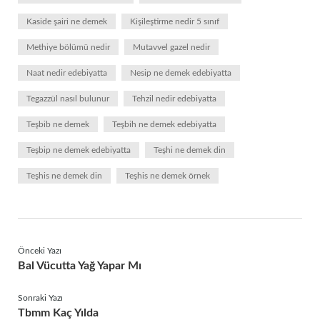
Kaside şairi ne demek
Kişileştirme nedir 5 sınıf
Methiye bölümü nedir
Mutavvel gazel nedir
Naat nedir edebiyatta
Nesip ne demek edebiyatta
Tegazzül nasıl bulunur
Tehzil nedir edebiyatta
Teşbib ne demek
Teşbih ne demek edebiyatta
Teşbip ne demek edebiyatta
Teşhi ne demek din
Teşhis ne demek din
Teşhis ne demek örnek
Önceki Yazı
Bal Vücutta Yağ Yapar Mı
Sonraki Yazı
Tbmm Kaç Yılda