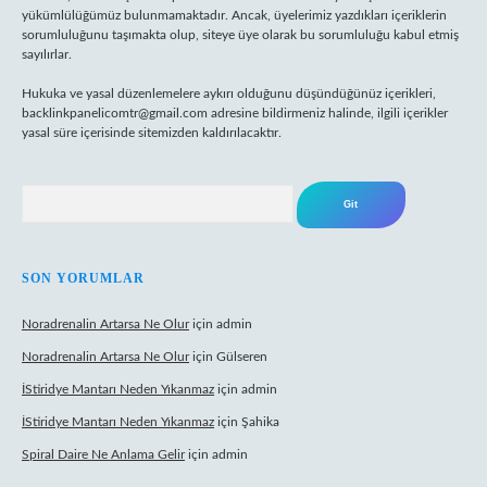
yükümlülüğümüz bulunmamaktadır. Ancak, üyelerimiz yazdıkları içeriklerin
sorumluluğunu taşımakta olup, siteye üye olarak bu sorumluluğu kabul etmiş
sayılırlar.
Hukuka ve yasal düzenlemelere aykırı olduğunu düşündüğünüz içerikleri,
backlinkpanelicomtr@gmail.com
adresine bildirmeniz halinde, ilgili içerikler
yasal süre içerisinde sitemizden kaldırılacaktır.
Arama
SON YORUMLAR
Noradrenalin Artarsa Ne Olur
için
admin
Noradrenalin Artarsa Ne Olur
için
Gülseren
İStiridye Mantarı Neden Yıkanmaz
için
admin
İStiridye Mantarı Neden Yıkanmaz
için
Şahika
Spiral Daire Ne Anlama Gelir
için
admin