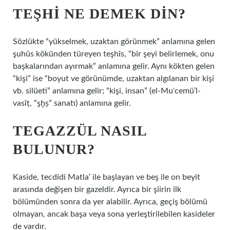
TEŞHI NE DEMEK DIN?
Sözlükte “yükselmek, uzaktan görünmek” anlamına gelen
şuhûs kökünden türeyen teşhîs, “bir şeyi belirlemek, onu
başkalarından ayırmak” anlamına gelir. Aynı kökten gelen
“kişi” ise “boyut ve görünümde, uzaktan algılanan bir kişi
vb. silüeti” anlamına gelir; “kişi, insan” (el-Muʿcemü’l-
vasîṭ, “şḫṣ” sanatı) anlamına gelir.
TEGAZZÜL NASIL
BULUNUR?
Kaside, tecdidi Matla’ ile başlayan ve beş ile on beyit
arasında değişen bir gazeldir. Ayrıca bir şiirin ilk
bölümünden sonra da yer alabilir. Ayrıca, geçiş bölümü
olmayan, ancak başa veya sona yerleştirilebilen kasideler
de vardır.