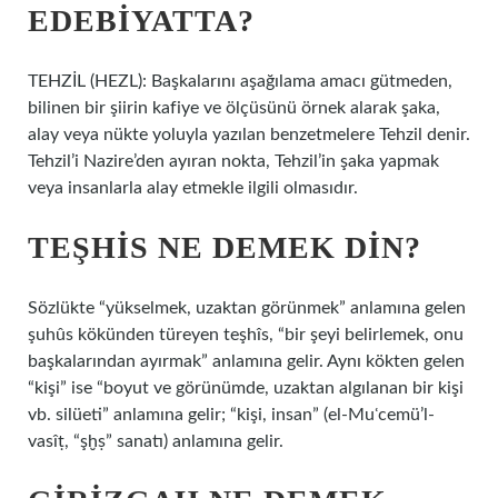
EDEBIYATTA?
TEHZİL (HEZL): Başkalarını aşağılama amacı gütmeden,
bilinen bir şiirin kafiye ve ölçüsünü örnek alarak şaka,
alay veya nükte yoluyla yazılan benzetmelere Tehzil denir.
Tehzil’i Nazire’den ayıran nokta, Tehzil’in şaka yapmak
veya insanlarla alay etmekle ilgili olmasıdır.
TEŞHIS NE DEMEK DIN?
Sözlükte “yükselmek, uzaktan görünmek” anlamına gelen
şuhûs kökünden türeyen teşhîs, “bir şeyi belirlemek, onu
başkalarından ayırmak” anlamına gelir. Aynı kökten gelen
“kişi” ise “boyut ve görünümde, uzaktan algılanan bir kişi
vb. silüeti” anlamına gelir; “kişi, insan” (el-Muʿcemü’l-
vasîṭ, “şḫṣ” sanatı) anlamına gelir.