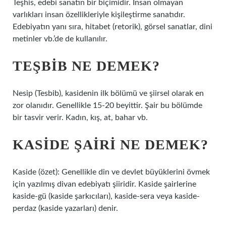
Teşhis, edebi sanatın bir biçimidir. İnsan olmayan
varlıkları insan özellikleriyle kişileştirme sanatıdır.
Edebiyatın yanı sıra, hitabet (retorik), görsel sanatlar, dini
metinler vb.’de de kullanılır.
TEŞBIB NE DEMEK?
Nesip (Tesbib), kasidenin ilk bölümü ve şiirsel olarak en
zor olanıdır. Genellikle 15-20 beyittir. Şair bu bölümde
bir tasvir verir. Kadın, kış, at, bahar vb.
KASIDE ŞAIRI NE DEMEK?
Kaside (özet): Genellikle din ve devlet büyüklerini övmek
için yazılmış divan edebiyatı şiiridir. Kaside şairlerine
kaside-gü (kaside şarkıcıları), kaside-sera veya kaside-
perdaz (kaside yazarları) denir.