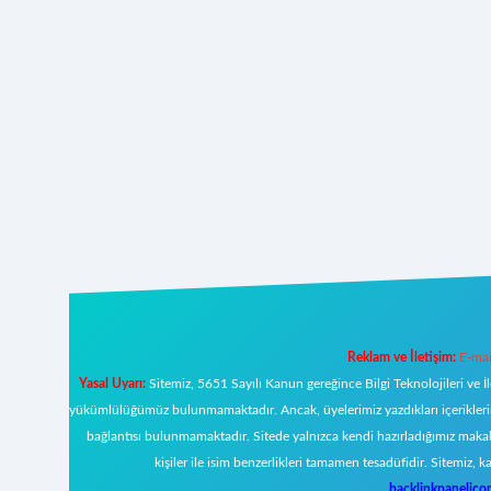
Reklam ve İletişim:
E-mai
Yasal Uyarı:
Sitemiz, 5651 Sayılı Kanun gereğince Bilgi Teknolojileri ve İ
yükümlülüğümüz bulunmamaktadır. Ancak, üyelerimiz yazdıkları içeriklerin s
bağlantısı bulunmamaktadır. Sitede yalnızca kendi hazırladığımız makal
kişiler ile isim benzerlikleri tamamen tesadüfidir. Sitemi
backlinkpanelic