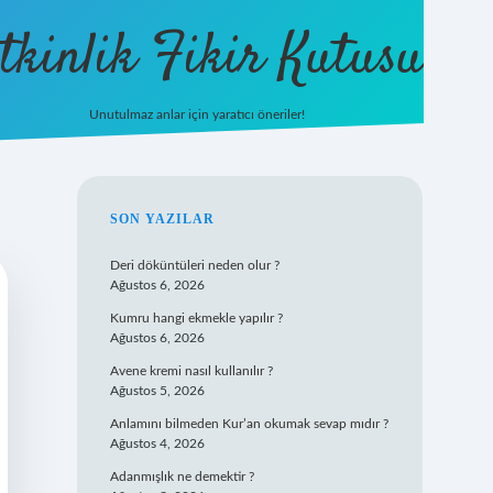
tkinlik Fikir Kutusu
Unutulmaz anlar için yaratıcı öneriler!
betexper giriş
SIDEBAR
SON YAZILAR
Deri döküntüleri neden olur ?
Ağustos 6, 2026
Kumru hangi ekmekle yapılır ?
Ağustos 6, 2026
Avene kremi nasıl kullanılır ?
Ağustos 5, 2026
Anlamını bilmeden Kur’an okumak sevap mıdır ?
Ağustos 4, 2026
Adanmışlık ne demektir ?