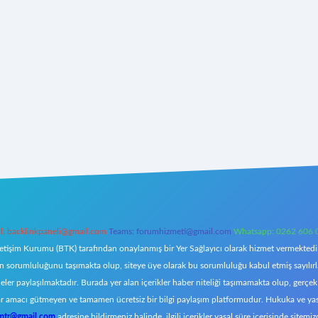
l:
backlinkpaneli@gmail.com
Teams:
forumhizmeti@gmail.com
Whatsapp: 0262 606 
letişim Kurumu (BTK) tarafından onaylanmış bir Yer Sağlayıcı olarak hizmet vermektedir.
orumluluğunu taşımakta olup, siteye üye olarak bu sorumluluğu kabul etmiş sayılırlar. 
eler paylaşılmaktadır. Burada yer alan içerikler haber niteliği taşımamakta olup, ger
z, kar amacı gütmeyen ve tamamen ücretsiz bir bilgi paylaşım platformudur. Hukuka ve y
omtr@gmail.com
adresine bildirmeniz halinde, ilgili içerikler yasal süre içerisinde sitemiz