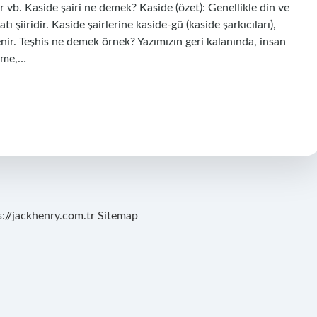
ar vb. Kaside şairi ne demek? Kaside (özet): Genellikle din ve
 şiiridir. Kaside şairlerine kaside-gü (kaside şarkıcıları),
enir. Teşhis ne demek örnek? Yazımızın geri kalanında, insan
ülme,…
s://jackhenry.com.tr
Sitemap