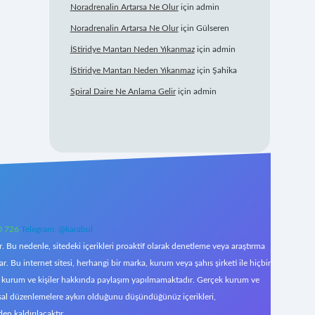
Noradrenalin Artarsa Ne Olur
için
admin
Noradrenalin Artarsa Ne Olur
için
Gülseren
İStiridye Mantarı Neden Yıkanmaz
için
admin
İStiridye Mantarı Neden Yıkanmaz
için
Şahika
Spiral Daire Ne Anlama Gelir
için
admin
0 726
Telegram: @karabul
 Bu nedenle, sitedeki içerikleri proaktif olarak denetleme veya araştırma
Bu internet sitesi, herhangi bir marka, kurum veya şahıs şirketi ile hiçbir
çek kurum ve kişiler hakkında paylaşım yapılmamaktadır. Gerçek kurum ve
asal düzenlemelere aykırı olduğunu düşündüğünüz içerikleri,
den kaldırılacaktır.