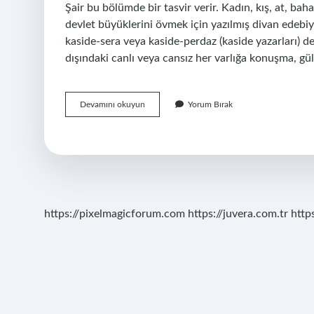
Şair bu bölümde bir tasvir verir. Kadın, kış, at, bah
devlet büyüklerini övmek için yazılmış divan edebiyatı
kaside-sera veya kaside-perdaz (kaside yazarları) d
dışındaki canlı veya cansız her varlığa konuşma, g
Teşbip
Devamını okuyun
Yorum Bırak
Ne
Demek
https://pixelmagicforum.com
https://juvera.com.tr
http