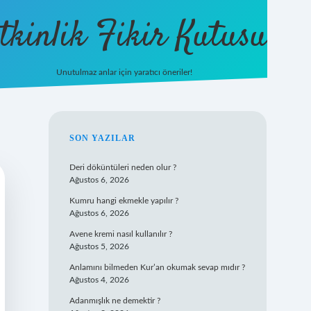
tkinlik Fikir Kutusu
Unutulmaz anlar için yaratıcı öneriler!
betexper giriş
SIDEBAR
SON YAZILAR
Deri döküntüleri neden olur ?
Ağustos 6, 2026
Kumru hangi ekmekle yapılır ?
Ağustos 6, 2026
Avene kremi nasıl kullanılır ?
Ağustos 5, 2026
Anlamını bilmeden Kur’an okumak sevap mıdır ?
Ağustos 4, 2026
Adanmışlık ne demektir ?