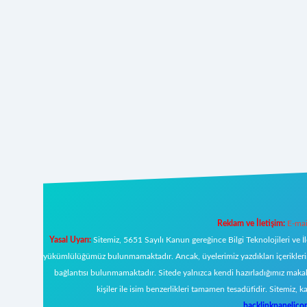
Reklam ve İletişim:
E-mai
Yasal Uyarı:
Sitemiz, 5651 Sayılı Kanun gereğince Bilgi Teknolojileri ve İ
yükümlülüğümüz bulunmamaktadır. Ancak, üyelerimiz yazdıkları içeriklerin s
bağlantısı bulunmamaktadır. Sitede yalnızca kendi hazırladığımız makal
kişiler ile isim benzerlikleri tamamen tesadüfidir. Sitemi
backlinkpanelic