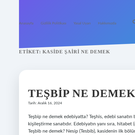
Anasayfa
Gizlilik Politikası
Yasal Uyarı
Hakkımızda
ETIKET:
KASIDE ŞAIRI NE DEMEK
TEŞBIP NE DEME
Tarih: Aralık 16, 2024
Teşbip ne demek edebiyatta? Teşhis, edebi sanatın bir
kişileştirme sanatıdır. Edebiyatın yanı sıra, hitabet (r
Teşbib ne demek? Nesip (Tesbib), kasidenin ilk bölümü