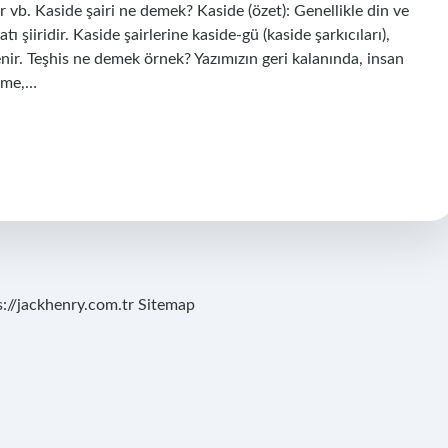
ar vb. Kaside şairi ne demek? Kaside (özet): Genellikle din ve
 şiiridir. Kaside şairlerine kaside-gü (kaside şarkıcıları),
enir. Teşhis ne demek örnek? Yazımızın geri kalanında, insan
ülme,…
s://jackhenry.com.tr
Sitemap