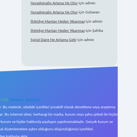
Noradrenalin Artarsa Ne Olur
için
admin
Noradrenalin Artarsa Ne Olur
için
Gülseren
İStiridye Mantarı Neden Yıkanmaz
için
admin
İStiridye Mantarı Neden Yıkanmaz
için
Şahika
Spiral Daire Ne Anlama Gelir
için
admin
0 726
Telegram: @karabul
 Bu nedenle, sitedeki içerikleri proaktif olarak denetleme veya araştırma
Bu internet sitesi, herhangi bir marka, kurum veya şahıs şirketi ile hiçbir
çek kurum ve kişiler hakkında paylaşım yapılmamaktadır. Gerçek kurum ve
asal düzenlemelere aykırı olduğunu düşündüğünüz içerikleri,
den kaldırılacaktır.