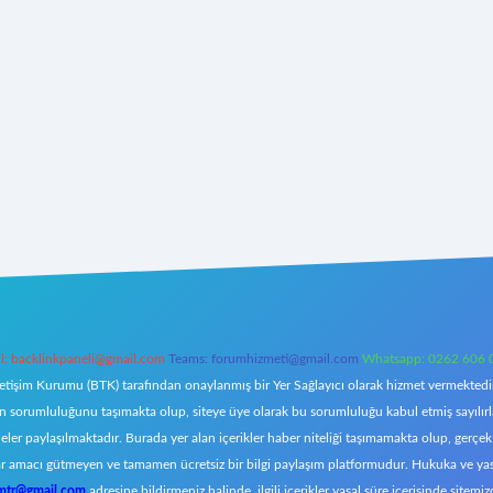
l:
backlinkpaneli@gmail.com
Teams:
forumhizmeti@gmail.com
Whatsapp: 0262 606 
letişim Kurumu (BTK) tarafından onaylanmış bir Yer Sağlayıcı olarak hizmet vermektedir.
orumluluğunu taşımakta olup, siteye üye olarak bu sorumluluğu kabul etmiş sayılırlar. 
eler paylaşılmaktadır. Burada yer alan içerikler haber niteliği taşımamakta olup, ger
z, kar amacı gütmeyen ve tamamen ücretsiz bir bilgi paylaşım platformudur. Hukuka ve y
omtr@gmail.com
adresine bildirmeniz halinde, ilgili içerikler yasal süre içerisinde sitemiz