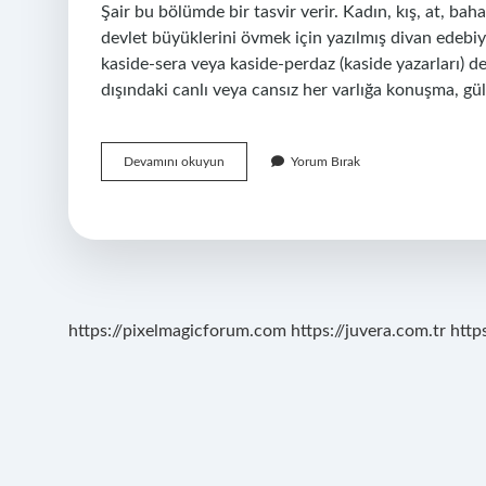
Şair bu bölümde bir tasvir verir. Kadın, kış, at, bah
devlet büyüklerini övmek için yazılmış divan edebiyatı
kaside-sera veya kaside-perdaz (kaside yazarları) d
dışındaki canlı veya cansız her varlığa konuşma, g
Teşbip
Devamını okuyun
Yorum Bırak
Ne
Demek
https://pixelmagicforum.com
https://juvera.com.tr
http