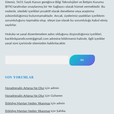
Sitemiz, 5651 Sayılı Kanun gereğince Bilgi Teknolojileri ve İletişim Kurumu
(BTK) tarafından onaylanmış bir Yer Sağlayıcı olarak hizmet vermektedir. Bu
nedenle, sitedeki içerikleri proaktif olarak denetleme veya araştırma
yükümlülüğümüz bulunmamaktadır. Ancak, üyelerimiz yazdıkları içeriklerin
sorumluluğunu taşımakta olup, siteye üye olarak bu sorumluluğu kabul etmiş
sayılırlar.
Hukuka ve yasal düzenlemelere aykırı olduğunu düşündüğünüz içerikleri,
backlinkpanelicomtr@gmail.com
adresine bildirmeniz halinde, ilgili içerikler
yasal süre içerisinde sitemizden kaldırılacaktır.
Arama
SON YORUMLAR
Noradrenalin Artarsa Ne Olur
için
admin
Noradrenalin Artarsa Ne Olur
için
Gülseren
İStiridye Mantarı Neden Yıkanmaz
için
admin
İStiridye Mantarı Neden Yıkanmaz
için
Şahika