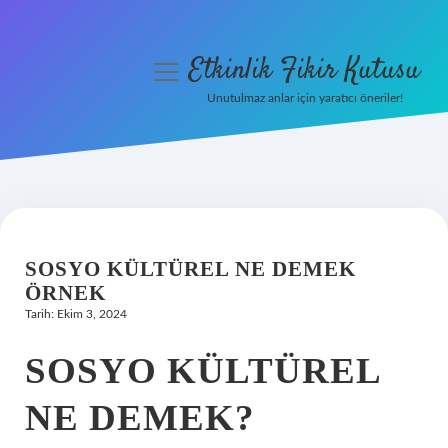
Etkinlik Fikir Kutusu
menüyü
aç
Unutulmaz anlar için yaratıcı öneriler!
Anasayfa
Gizlilik Politikası
Yasal Uyarı
SOSYO KÜLTÜREL NE DEMEK
Hakkımızda
ÖRNEK
Tarih: Ekim 3, 2024
SOSYO KÜLTÜREL
NE DEMEK?