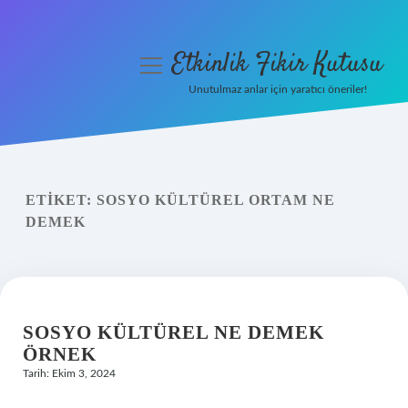
Etkinlik Fikir Kutusu
menüyü
aç
Unutulmaz anlar için yaratıcı öneriler!
Anasayfa
Gizlilik Politikası
ETIKET:
SOSYO KÜLTÜREL ORTAM NE
Yasal Uyarı
DEMEK
Hakkımızda
SOSYO KÜLTÜREL NE DEMEK
ÖRNEK
Tarih: Ekim 3, 2024