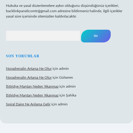
Hukuka ve yasal düzenlemelere aykırı olduğunu düşündüğünüz içerikleri,
backlinkpanelicomtr@gmail.com
adresine bildirmeniz halinde, ilgili içerikler
yasal süre içerisinde sitemizden kaldırılacaktır.
Arama
SON YORUMLAR
Noradrenalin Artarsa Ne Olur
için
admin
Noradrenalin Artarsa Ne Olur
için
Gülseren
İStiridye Mantarı Neden Yıkanmaz
için
admin
İStiridye Mantarı Neden Yıkanmaz
için
Şahika
Spiral Daire Ne Anlama Gelir
için
admin