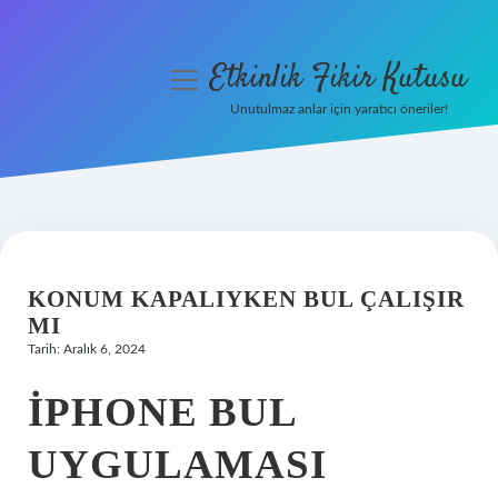
Etkinlik Fikir Kutusu
menüyü
aç
Unutulmaz anlar için yaratıcı öneriler!
Anasayfa
Gizlilik Politikası
Yasal Uyarı
KONUM KAPALIYKEN BUL ÇALIŞIR
Hakkımızda
MI
Tarih: Aralık 6, 2024
IPHONE BUL
UYGULAMASI