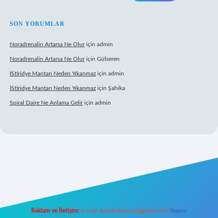
SON YORUMLAR
Noradrenalin Artarsa Ne Olur
için
admin
Noradrenalin Artarsa Ne Olur
için
Gülseren
İStiridye Mantarı Neden Yıkanmaz
için
admin
İStiridye Mantarı Neden Yıkanmaz
için
Şahika
Spiral Daire Ne Anlama Gelir
için
admin
ş
Reklam ve İletişim:
E-mail:
backlinkpaneli@gmail.com
Teams: