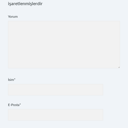
işaretlenmişlerdir
Yorum
İsim*
E-Posta*