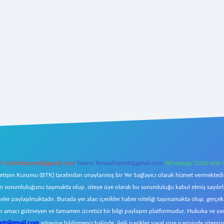
l:
backlinkpaneli@gmail.com
Teams:
forumhizmeti@gmail.com
Whatsapp: 0262 606 
letişim Kurumu (BTK) tarafından onaylanmış bir Yer Sağlayıcı olarak hizmet vermektedir.
orumluluğunu taşımakta olup, siteye üye olarak bu sorumluluğu kabul etmiş sayılırlar. 
eler paylaşılmaktadır. Burada yer alan içerikler haber niteliği taşımamakta olup, ger
z, kar amacı gütmeyen ve tamamen ücretsiz bir bilgi paylaşım platformudur. Hukuka ve y
omtr@gmail.com
adresine bildirmeniz halinde, ilgili içerikler yasal süre içerisinde sitemiz