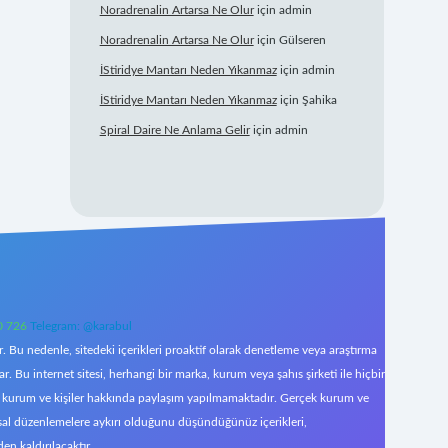
Noradrenalin Artarsa Ne Olur
için
admin
Noradrenalin Artarsa Ne Olur
için
Gülseren
İStiridye Mantarı Neden Yıkanmaz
için
admin
İStiridye Mantarı Neden Yıkanmaz
için
Şahika
Spiral Daire Ne Anlama Gelir
için
admin
0 726
Telegram: @karabul
 Bu nedenle, sitedeki içerikleri proaktif olarak denetleme veya araştırma
Bu internet sitesi, herhangi bir marka, kurum veya şahıs şirketi ile hiçbir
çek kurum ve kişiler hakkında paylaşım yapılmamaktadır. Gerçek kurum ve
asal düzenlemelere aykırı olduğunu düşündüğünüz içerikleri,
den kaldırılacaktır.