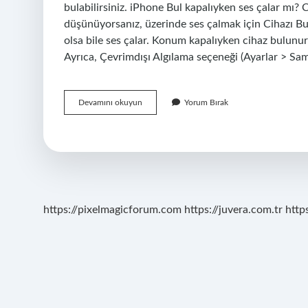
bulabilirsiniz. iPhone Bul kapalıyken ses çalar mı? 
düşünüyorsanız, üzerinde ses çalmak için Cihazı Bul
olsa bile ses çalar. Konum kapalıyken cihaz bulunur
Ayrıca, Çevrimdışı Algılama seçeneği (Ayarlar > S
Konum
Devamını okuyun
Yorum Bırak
Kapalıyken
Bul
Çalışır
Mı
https://pixelmagicforum.com
https://juvera.com.tr
http