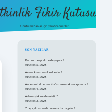
tkinlik Fikir Kutusu
Unutulmaz anlar için yaratıcı öneriler!
betexper giriş
SIDEBAR
SON YAZILAR
Kumru hangi ekmekle yapılır ?
Ağustos 6, 2026
Avene kremi nasıl kullanılır ?
Ağustos 5, 2026
Anlamını bilmeden Kur’an okumak sevap mıdır ?
Ağustos 4, 2026
Adanmışlık ne demektir ?
Ağustos 3, 2026
7 taç çakrası nedir ve ne anlama gelir ?