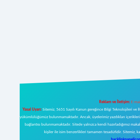
Reklam ve İletişim:
E-mai
Yasal Uyarı:
Sitemiz, 5651 Sayılı Kanun gereğince Bilgi Teknolojileri ve İ
yükümlülüğümüz bulunmamaktadır. Ancak, üyelerimiz yazdıkları içeriklerin s
bağlantısı bulunmamaktadır. Sitede yalnızca kendi hazırladığımız makal
kişiler ile isim benzerlikleri tamamen tesadüfidir. Sitemi
backlinkpanelic