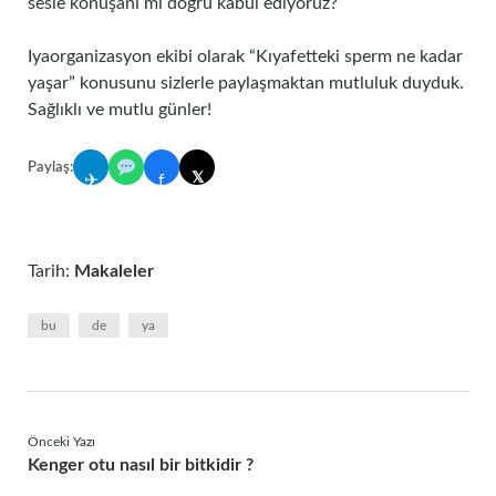
sesle konuşanı mı doğru kabul ediyoruz?
Iyaorganizasyon ekibi olarak “Kıyafetteki sperm ne kadar
yaşar” konusunu sizlerle paylaşmaktan mutluluk duyduk.
Sağlıklı ve mutlu günler!
Paylaş:
𝕏
✈
f
Tarih:
Makaleler
bu
de
ya
Önceki Yazı
Kenger otu nasıl bir bitkidir ?