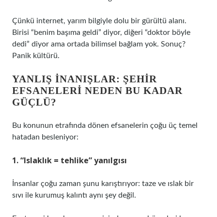
Çünkü internet, yarım bilgiyle dolu bir gürültü alanı.
Birisi “benim başıma geldi” diyor, diğeri “doktor böyle
dedi” diyor ama ortada bilimsel bağlam yok. Sonuç?
Panik kültürü.
YANLIŞ INANIŞLAR: ŞEHIR
EFSANELERI NEDEN BU KADAR
GÜÇLÜ?
Bu konunun etrafında dönen efsanelerin çoğu üç temel
hatadan besleniyor:
1. “Islaklık = tehlike” yanılgısı
İnsanlar çoğu zaman şunu karıştırıyor: taze ve ıslak bir
sıvı ile kurumuş kalıntı aynı şey değil.