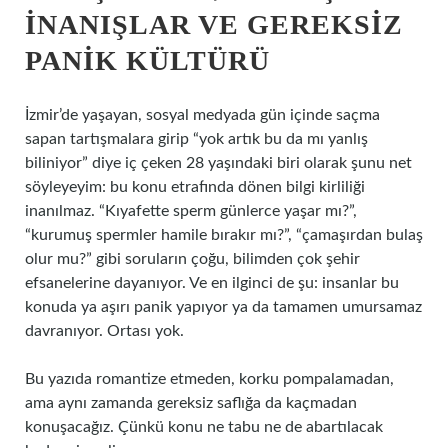
INANIŞLAR VE GEREKSIZ
PANIK KÜLTÜRÜ
İzmir’de yaşayan, sosyal medyada gün içinde saçma
sapan tartışmalara girip “yok artık bu da mı yanlış
biliniyor” diye iç çeken 28 yaşındaki biri olarak şunu net
söyleyeyim: bu konu etrafında dönen bilgi kirliliği
inanılmaz. “Kıyafette sperm günlerce yaşar mı?”,
“kurumuş spermler hamile bırakır mı?”, “çamaşırdan bulaş
olur mu?” gibi soruların çoğu, bilimden çok şehir
efsanelerine dayanıyor. Ve en ilginci de şu: insanlar bu
konuda ya aşırı panik yapıyor ya da tamamen umursamaz
davranıyor. Ortası yok.
Bu yazıda romantize etmeden, korku pompalamadan,
ama aynı zamanda gereksiz saflığa da kaçmadan
konuşacağız. Çünkü konu ne tabu ne de abartılacak