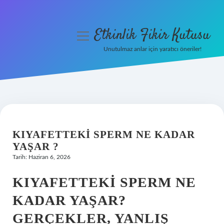
Etkinlik Fikir Kutusu
menüyü
aç
Unutulmaz anlar için yaratıcı öneriler!
Anasayfa
Gizlilik Politikası
Yasal Uyarı
KIYAFETTEKI SPERM NE KADAR
Hakkımızda
YAŞAR ?
Tarih: Haziran 6, 2026
KIYAFETTEKI SPERM NE
KADAR YAŞAR?
GERÇEKLER, YANLIŞ