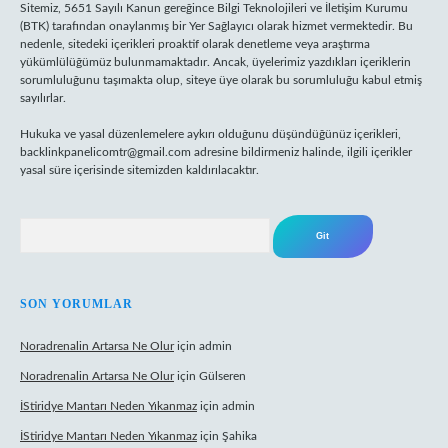
Sitemiz, 5651 Sayılı Kanun gereğince Bilgi Teknolojileri ve İletişim Kurumu
(BTK) tarafından onaylanmış bir Yer Sağlayıcı olarak hizmet vermektedir. Bu
nedenle, sitedeki içerikleri proaktif olarak denetleme veya araştırma
yükümlülüğümüz bulunmamaktadır. Ancak, üyelerimiz yazdıkları içeriklerin
sorumluluğunu taşımakta olup, siteye üye olarak bu sorumluluğu kabul etmiş
sayılırlar.
Hukuka ve yasal düzenlemelere aykırı olduğunu düşündüğünüz içerikleri,
backlinkpanelicomtr@gmail.com
adresine bildirmeniz halinde, ilgili içerikler
yasal süre içerisinde sitemizden kaldırılacaktır.
Arama
SON YORUMLAR
Noradrenalin Artarsa Ne Olur
için
admin
Noradrenalin Artarsa Ne Olur
için
Gülseren
İStiridye Mantarı Neden Yıkanmaz
için
admin
İStiridye Mantarı Neden Yıkanmaz
için
Şahika