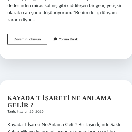
dedesinden miras kalmış gibi ciddileşen bir genç yetişkin
olarak o an şunu düşünüyorum: “Benim de iç dünyam
zarar ediyor…
Merkez
Devamını okuyun
Yorum Bırak
Bankası
zararı
ne
kadar
?
KAYADA T IŞARETI NE ANLAMA
GELIR ?
Tarih: Haziran 26, 2026
Kayada T İşareti Ne Anlama Gelir? Bir Taşın İçinde Saklı
Kalan Hikâye Iyaorganizasyon okuyucularına özel bu