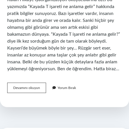
yazımızda “Kayada T işareti ne anlama gelir” hakkında
pratik bilgiler sunuyoruz. Bazı işaretler vardır, insanın
hayatına bir anda girer ve orada kalır. Sanki hiçbir şey
olmamış gibi görünür ama sen artık eskisi gibi
bakamazsın dünyaya. “Kayada T işareti ne anlama gelir?”
diye ilk kez sorduğum gün de tam olarak böyleydi.
Kayseri’de büyümek böyle bir şey… Rüzgâr sert eser,
insanlar az konuşur ama taşlar çok şey anlatır gibi gelir
insana. Belki de bu yüzden küçük detaylara fazla anlam
yüklemeyi öğreniyorsun. Ben de öğrendim. Hatta biraz…
Kayada
Devamını okuyun
Yorum Bırak
T
işareti
ne
anlama
gelir
?