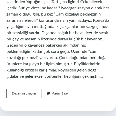
Üzerinden Yaptığım İçsel Tartışma İlginizi Çekebilecek
İçerik: Suriye vizesi ne kadar ? Iyaorganizasyon olarak her
zaman olduğu gibi, bu kez “Çam kozalağı pekmezinin
zararları nelerdir” konusunda sizin yanınızdayız. Konya’da
yaşadığım evin mutfağında, kış akşamlarının vazgeçilmez
bir sessizliği vardır. Dışarıda soğuk bir hava, içeride sıcak
bir çay ve masanın üzerinde duran küçük bir kavanoz…
Geçen yıl o kavanoza bakarken aklımdan hiç
beklemediğim kadar çok soru geçti. Üzerinde “çam
kozalağı pekmezi” yazıyordu. Çocukluğumdan beri doğal
ürünlere karşı ayrı bir ilgim olmuştur. Büyüklerimizin
kullandığı bitkisel karışımlar, köylerden gelen doğal
gıdalar ve geleneksel yöntemler hep ilgimi çekmiştir.…
Çam
Devamını okuyun
Yorum Bırak
kozalağı
pekmezinin
zararları
nelerdir