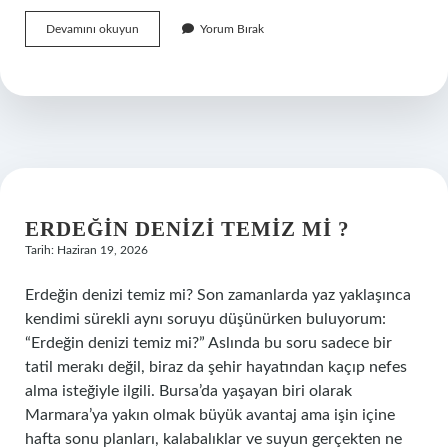
Bir
Devamını okuyun
Yorum Bırak
erkeğe
hediye
almak
günah
mı
?
ERDEĞIN DENIZI TEMIZ MI ?
Tarih: Haziran 19, 2026
Erdeğin denizi temiz mi? Son zamanlarda yaz yaklaşınca
kendimi sürekli aynı soruyu düşünürken buluyorum:
“Erdeğin denizi temiz mi?” Aslında bu soru sadece bir
tatil merakı değil, biraz da şehir hayatından kaçıp nefes
alma isteğiyle ilgili. Bursa’da yaşayan biri olarak
Marmara’ya yakın olmak büyük avantaj ama işin içine
hafta sonu planları, kalabalıklar ve suyun gerçekten ne