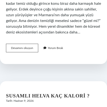
kadar temiz olduğu girince konu biraz daha karmaşık hale
geliyor. Erdek deyince çoğu kişinin aklına sakin sahiller,
uzun yürüyüşler ve Marmara’nın daha yumuşak yüzü
geliyor. Ama denizin temizliği meselesi sadece “güzel mi?”
sorusuyla bitmiyor. Hem yerel dinamikler hem de küresel
deniz ekosistemleri açısından bakınca daha…
Erdeğin
Devamını okuyun
Yorum Bırak
denizi
temiz
mi
?
SUSAMLI HELVA KAÇ KALORI ?
Tarih: Haziran 9, 2026