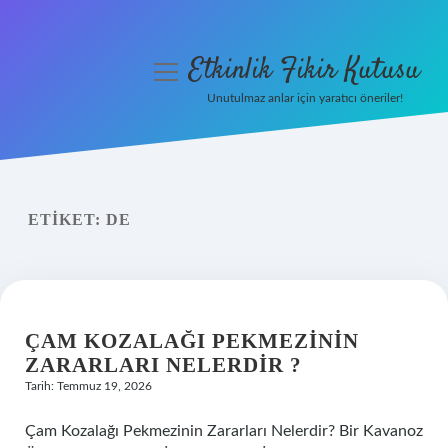
Etkinlik Fikir Kutusu
menüyü
aç
Unutulmaz anlar için yaratıcı öneriler!
Anasayfa
Gizlilik Politikası
ETIKET:
DE
Yasal Uyarı
Hakkımızda
ÇAM KOZALAĞI PEKMEZININ
ZARARLARI NELERDIR ?
Tarih: Temmuz 19, 2026
Çam Kozalağı Pekmezinin Zararları Nelerdir? Bir Kavanoz