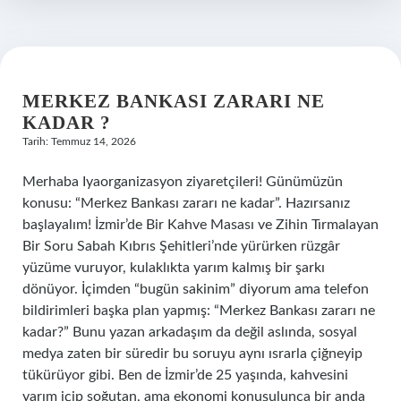
?
MERKEZ BANKASI ZARARI NE
KADAR ?
Tarih: Temmuz 14, 2026
Merhaba Iyaorganizasyon ziyaretçileri! Günümüzün
konusu: “Merkez Bankası zararı ne kadar”. Hazırsanız
başlayalım! İzmir’de Bir Kahve Masası ve Zihin Tırmalayan
Bir Soru Sabah Kıbrıs Şehitleri’nde yürürken rüzgâr
yüzüme vuruyor, kulaklıkta yarım kalmış bir şarkı
dönüyor. İçimden “bugün sakinim” diyorum ama telefon
bildirimleri başka plan yapmış: “Merkez Bankası zararı ne
kadar?” Bunu yazan arkadaşım da değil aslında, sosyal
medya zaten bir süredir bu soruyu aynı ısrarla çiğneyip
tükürüyor gibi. Ben de İzmir’de 25 yaşında, kahvesini
yarım içip soğutan, ama ekonomi konuşulunca bir anda