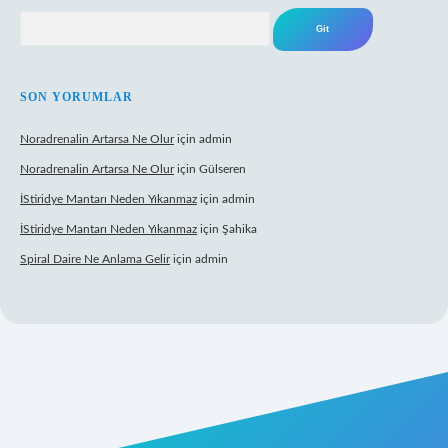
Arama
SON YORUMLAR
Noradrenalin Artarsa Ne Olur
için
admin
Noradrenalin Artarsa Ne Olur
için
Gülseren
İStiridye Mantarı Neden Yıkanmaz
için
admin
İStiridye Mantarı Neden Yıkanmaz
için
Şahika
Spiral Daire Ne Anlama Gelir
için
admin
 giriş