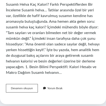
Susamlı Helva Kaç Kalori? Farklı Perspektiflerden Bir
İnceleme Susamlı helva… Tatlılar arasında özel bir yeri
var, özellikle de hafif kavrulmuş susamın kendine has
aromasıyla buluştuğunda. Ama hemen akla gelen soru:
susamlı helva kaç kalori? İçimdeki mühendis böyle diyor:
“Tam sayıları ve oranları bilmeden net bir değer vermek
mümkün değil.” İçimdeki insan tarafıysa daha çok şunu
hissediyor: “Ama önemli olan sadece sayılar değil, helvayı
yerken hissettiğin keyif.” İşte bu yazıda, hem analitik hem
de duygusal bakış açılarını bir araya getirerek susamlı
helvanın kalorisi ve besin değerleri üzerine bir derleme
yapacağım. 1. Besin Bilimi Perspektifi: Kalori Hesabı ve
Makro Dağılım Susamlı helvanın…
Susamlı
Devamını okuyun
Yorum Bırak
helva
kaç
kalori
?