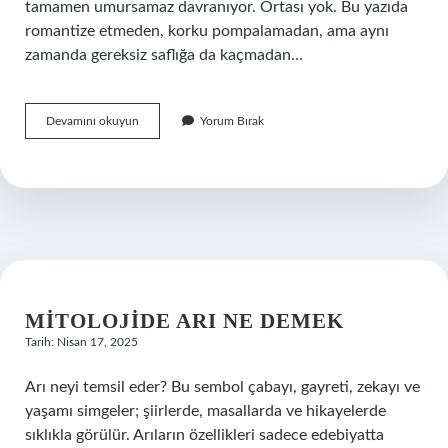
tamamen umursamaz davranıyor. Ortası yok. Bu yazıda
romantize etmeden, korku pompalamadan, ama aynı
zamanda gereksiz saflığa da kaçmadan…
Kıyafetteki
Devamını okuyun
Yorum Bırak
sperm
ne
kadar
yaşar
?
MITOLOJIDE ARI NE DEMEK
Tarih: Nisan 17, 2025
Arı neyi temsil eder? Bu sembol çabayı, gayreti, zekayı ve
yaşamı simgeler; şiirlerde, masallarda ve hikayelerde
sıklıkla görülür. Arıların özellikleri sadece edebiyatta