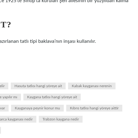
önce 1925’te Sinop’ta kurulan Şen ailesinin bir yüzyıldan kalma
IT?
lanan tatlı tipi baklava’nın inşası kullanılır.
lir
Hasuta tatlısı hangi yöreye ait
Kabak kayganası nerenin
e yapılır mı
Kaygana tatlısı hangi yöreye ait
var
Kayganaya peynir konur mu
Kıbrıs tatlısı hangi yöreye aittir
arca kayganası nedir
Trabzon kaygana nedir