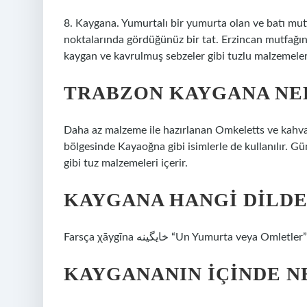
8. Kaygana. Yumurtalı bir yumurta olan ve batı mut
noktalarında gördüğünüz bir tat. Erzincan mutfağında
kaygan ve kavrulmuş sebzeler gibi tuzlu malzemelere
TRABZON KAYGANA NE
Daha az malzeme ile hazırlanan Omkeletts ve kahvalt
bölgesinde Kayaoğna gibi isimlerle de kullanılır. G
gibi tuz malzemeleri içerir.
KAYGANA HANGI DILDE
Farsça χāygīna خایگینه “Un Yumurta veya
KAYGANANIN IÇINDE N