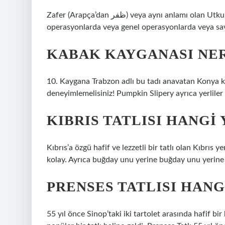
Zafer (Arapça’dan ظفر) veya aynı anlamı olan Utku ve Yengi (İngilizce: Victor Victoria’dan geliyor.) Genel
operasyonlarda veya genel operasyonlarda veya sav
KABAK KAYGANASI NE
10. Kaygana Trabzon adlı bu tadı anavatan Konya 
deneyimlemelisiniz! Pumpkin Slipery ayrıca yerliler 
KIBRIS TATLISI HANGI
Kıbrıs’a özgü hafif ve lezzetli bir tatlı olan Kıbrıs 
kolay. Ayrıca buğday unu yerine buğday unu yerine kul
PRENSES TATLISI HANG
55 yıl önce Sinop’taki iki tartolet arasında hafif b