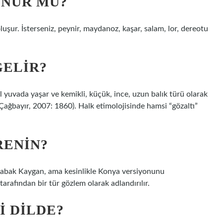
ONUR MU?
uşur. İsterseniz, peynir, maydanoz, kaşar, salam, lor, dereotu
GELIR?
l yuvada yaşar ve kemikli, küçük, ince, uzun balık türü olarak
ağbayır, 2007: 1860). Halk etimolojisinde hamsi “gözaltı”
RENIN?
kabak Kaygan, ama kesinlikle Konya versiyonunu
tarafından bir tür gözlem olarak adlandırılır.
I DILDE?