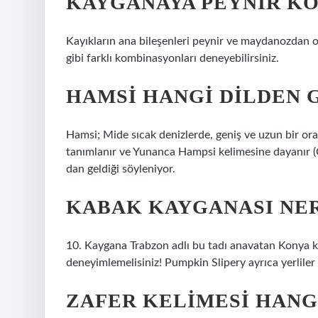
KAYGANAYA PEYNIR K
Kayıkların ana bileşenleri peynir ve maydanozdan ol
gibi farklı kombinasyonları deneyebilirsiniz.
HAMSI HANGI DILDEN 
Hamsi; Mide sıcak denizlerde, geniş ve uzun bir ora
tanımlanır ve Yunanca Hampsi kelimesine dayanır (Ç
dan geldiği söyleniyor.
KABAK KAYGANASI NE
10. Kaygana Trabzon adlı bu tadı anavatan Konya 
deneyimlemelisiniz! Pumpkin Slipery ayrıca yerliler 
ZAFER KELIMESI HANG