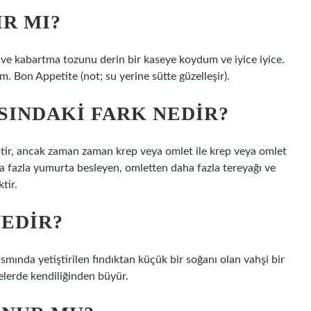
IR MI?
 ve kabartma tozunu derin bir kaseye koydum ve iyice iyice.
m. Bon Appetite (not; su yerine sütte güzelleşir).
SINDAKI FARK NEDIR?
iptir, ancak zaman zaman krep veya omlet ile krep veya omlet
ha fazla yumurta besleyen, omletten daha fazla tereyağı ve
tir.
EDIR?
ısmında yetiştirilen fındıktan küçük bir soğanı olan vahşi bir
çelerde kendiliğinden büyür.