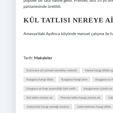
popüler bir tatlı haline geldi. Prenses Tatlı 55 yıl 
pastanesinde üretildi.
KÜL TATLISI NEREYE A
Amasya’daki Aydinca köyünde manuel çalışma ile hazır
Tarih:
Makaleler
Erzincana ait yöresel yemekler nelerdir
Hamsi hangi dilden ge
Kaygana hangi dilde
Kaygana hangi yöre
Kaygana su il
Kaygana ve krep arasındaki fark nedir
Kaygananın içinde ne 
Kül tatlısı nereye ait
Prenses tatlısı hangi yöreye ait
Sak
Trabzonda hangi yemeği meşhur
Zafer kelimesi hangi dilde