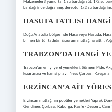
Malzemeler3 yumurta, 1 su bardağı süt, 1/2 su bar
bardağı ince doğranmış dereotu, 1/2 su bardağı inc
HASUTA TATLISI HANGI
Doğu Anatolia bölgesinde Hasa veya Hasuda, Hassid
bilinen bir tür tatlıdır. Erzurum mutfağına aittir. Yoğ
TRABZON’DA HANGI Y
Trabzon’un en iyi yerel yemekleri, Sürmen Pide, Ak
kızartması ve hamsi pilavı, Ness Çorbası, Kaygana, 
ERZINCAN’A AIT YÖRE
Erzincan mutfağının popüler yemekleri Yaprak Doner
Gendimes Çorbası, Kaburga, Kasfe -Dessert, Cam Tat