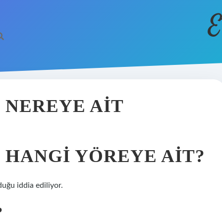
E
 NEREYE AIT
 HANGI YÖREYE AIT?
uğu iddia ediliyor.
?