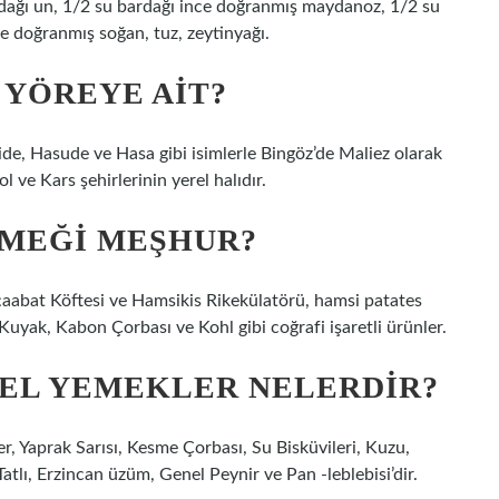
dağı un, 1/2 su bardağı ince doğranmış maydanoz, 1/2 su
e doğranmış soğan, tuz, zeytinyağı.
 YÖREYE AIT?
e, Hasude ve Hasa gibi isimlerle Bingöz’de Maliez olarak
ol ve Kars şehirlerinin yerel halıdır.
EMEĞI MEŞHUR?
çaabat Köftesi ve Hamsikis Rikekülatörü, hamsi patates
Kuyak, Kabon Çorbası ve Kohl gibi coğrafi işaretli ürünler.
SEL YEMEKLER NELERDIR?
, Yaprak Sarısı, Kesme Çorbası, Su Bisküvileri, Kuzu,
lı, Erzincan üzüm, Genel Peynir ve Pan -leblebisi’dir.