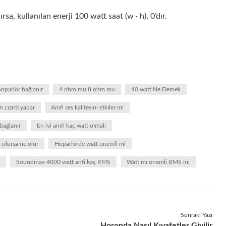
sa, kullanılan enerji 100 watt saat (w · h), 0’dır.
hoparlör bağlanır
4 ohm mu 8 ohm mu
40 watt Ne Demek
 cızırtı yapar
Amfi ses kalitesini etkiler mi
bağlanır
En iyi amfi kaç watt olmalı
 olursa ne olur
Hoparlörde watt önemli mi
Soundmax 4000 watt anfi kaç RMS
Watt mı önemli RMS mi
Sonraki Yazı
Horonda Nasıl Kıyafetler Giyilir