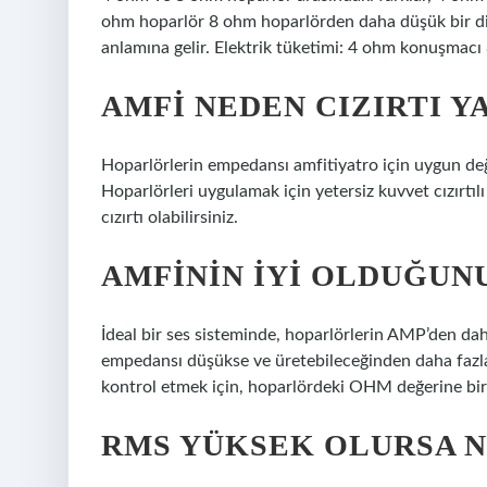
ohm hoparlör 8 ohm hoparlörden daha düşük bir dire
anlamına gelir. Elektrik tüketimi: 4 ohm konuşmacı 
AMFI NEDEN CIZIRTI Y
Hoparlörlerin empedansı amfitiyatro için uygun değil
Hoparlörleri uygulamak için yetersiz kuvvet cızırtıl
cızırtı olabilirsiniz.
AMFININ IYI OLDUĞUNU
İdeal bir ses sisteminde, hoparlörlerin AMP’den dah
empedansı düşükse ve üretebileceğinden daha fazla 
kontrol etmek için, hoparlördeki OHM değerine bir 
RMS YÜKSEK OLURSA N