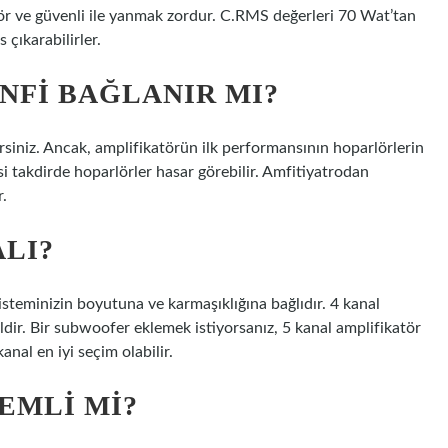
ör ve güvenli ile yanmak zordur. C.RMS değerleri 70 Wat’tan
 çıkarabilirler.
NFI BAĞLANIR MI?
irsiniz. Ancak, amplifikatörün ilk performansının hoparlörlerin
 takdirde hoparlörler hasar görebilir. Amfitiyatrodan
r.
LI?
isteminizin boyutuna ve karmaşıklığına bağlıdır. 4 kanal
aldir. Bir subwoofer eklemek istiyorsanız, 5 kanal amplifikatör
nal en iyi seçim olabilir.
EMLI MI?