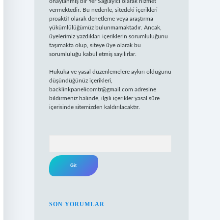
onaylanmış bir Yer Sağlayıcı olarak hizmet
vermektedir. Bu nedenle, sitedeki içerikleri
proaktif olarak denetleme veya araştırma
yükümlülüğümüz bulunmamaktadır. Ancak,
üyelerimiz yazdıkları içeriklerin sorumluluğunu
taşımakta olup, siteye üye olarak bu
sorumluluğu kabul etmiş sayılırlar.
Hukuka ve yasal düzenlemelere aykırı olduğunu
düşündüğünüz içerikleri,
backlinkpanelicomtr@gmail.com
adresine
bildirmeniz halinde, ilgili içerikler yasal süre
içerisinde sitemizden kaldırılacaktır.
Arama
SON YORUMLAR