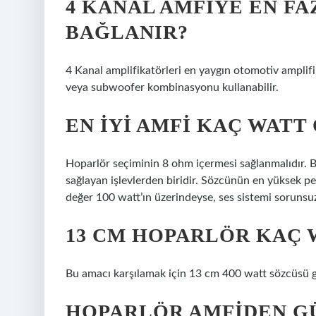
4 KANAL AMFIYE EN F
BAĞLANIR?
4 Kanal amplifikatörleri en yaygın otomotiv amplifi
veya subwoofer kombinasyonu kullanabilir.
EN IYI AMFI KAÇ WATT
Hoparlör seçiminin 8 ohm içermesi sağlanmalıdır. B
sağlayan işlevlerden biridir. Sözcünün en yüksek per
değer 100 watt’ın üzerindeyse, ses sistemi sorunsuz 
13 CM HOPARLÖR KAÇ 
Bu amacı karşılamak için 13 cm 400 watt sözcüsü gen
HOPARLÖR AMFIDEN G