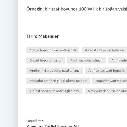
Örneğin, bir saat boyunca 100 W’lik bir soğan yakılır
Tarih:
Makaleler
13 cm hoparlör kaç watt olmalı
4 kanal amfiye en fazla kaç 
5 watt hoparlör İyi mi
Amfi kaç kanal olmalı
Amfi neden
Amfinin iyi olduğunu nasıl anlarız
Amfiye kaç watt hoparlör 
Hoparlör amfiden güçlü olursa ne olur
Hoparlör watt yüksek
Orjinal hoparlöre anfi bağlanır mı
Rms yüksek olursa ne olur
Önceki Yazı
Kaygana Tatlisi Nereye Ait