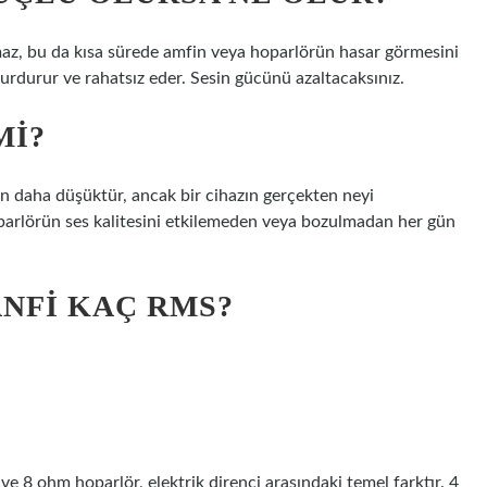
az, bu da kısa sürede amfin veya hoparlörün hasar görmesini
durdurur ve rahatsız eder. Sesin gücünü azaltacaksınız.
MI?
n daha düşüktür, ancak bir cihazın gerçekten neyi
oparlörün ses kalitesini etkilemeden veya bozulmadan her gün
ANFI KAÇ RMS?
e 8 ohm hoparlör, elektrik direnci arasındaki temel farktır. 4