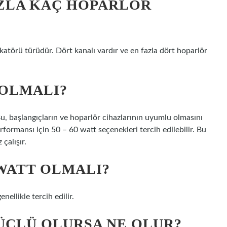
AZLA KAÇ HOPARLÖR
katörü türüdür. Dört kanalı vardır ve en fazla dört hoparlör
 OLMALI?
u, başlangıçların ve hoparlör cihazlarının uyumlu olmasını
formansı için 50 – 60 watt seçenekleri tercih edilebilir. Bu
çalışır.
WATT OLMALI?
ellikle tercih edilir.
ÜÇLÜ OLURSA NE OLUR?