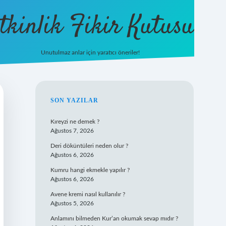
tkinlik Fikir Kutusu
Unutulmaz anlar için yaratıcı öneriler!
betexper giriş
SIDEBAR
SON YAZILAR
Kıreyzi ne demek ?
Ağustos 7, 2026
Deri döküntüleri neden olur ?
Ağustos 6, 2026
Kumru hangi ekmekle yapılır ?
Ağustos 6, 2026
Avene kremi nasıl kullanılır ?
Ağustos 5, 2026
Anlamını bilmeden Kur’an okumak sevap mıdır ?