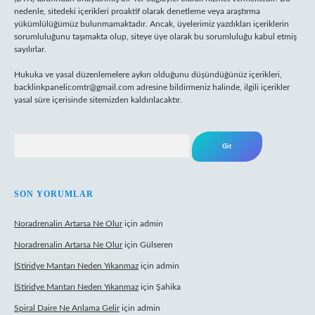
nedenle, sitedeki içerikleri proaktif olarak denetleme veya araştırma
yükümlülüğümüz bulunmamaktadır. Ancak, üyelerimiz yazdıkları içeriklerin
sorumluluğunu taşımakta olup, siteye üye olarak bu sorumluluğu kabul etmiş
sayılırlar.
Hukuka ve yasal düzenlemelere aykırı olduğunu düşündüğünüz içerikleri,
backlinkpanelicomtr@gmail.com
adresine bildirmeniz halinde, ilgili içerikler
yasal süre içerisinde sitemizden kaldırılacaktır.
Arama
SON YORUMLAR
Noradrenalin Artarsa Ne Olur
için
admin
Noradrenalin Artarsa Ne Olur
için
Gülseren
İStiridye Mantarı Neden Yıkanmaz
için
admin
İStiridye Mantarı Neden Yıkanmaz
için
Şahika
Spiral Daire Ne Anlama Gelir
için
admin