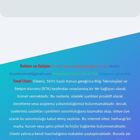
iriş
Reklam ve İletişim:
E-mail:
backlinkpaneli@gmail.com
Teams:
forumhizmeti@gmail.com
Whatsapp: 0262 606 0 726
Telegram: @karabul
Yasal Uyarı:
Sitemiz, 5651 Sayılı Kanun gereğince Bilgi Teknolojileri ve
İletişim Kurumu (BTK) tarafından onaylanmış bir Yer Sağlayıcı olarak
hizmet vermektedir. Bu nedenle, sitedeki içerikleri proaktif olarak
denetleme veya araştırma yükümlülüğümüz bulunmamaktadır. Ancak,
üyelerimiz yazdıkları içeriklerin sorumluluğunu taşımakta olup, siteye üye
olarak bu sorumluluğu kabul etmiş sayılırlar. Bu internet sitesi, herhangi bir
marka, kurum veya şahıs şirketi ile hiçbir bağlantısı bulunmamaktadır.
Sitede yalnızca kendi hazırladığımız makaleler paylaşılmaktadır. Burada yer