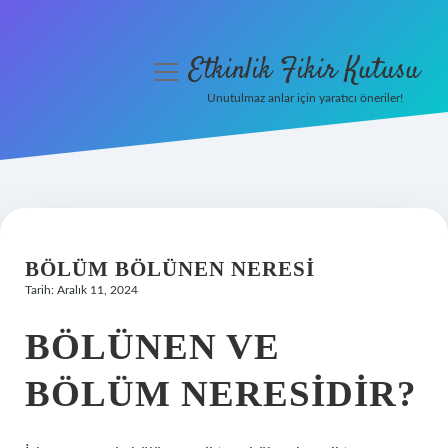
Etkinlik Fikir Kutusu
menüyü
aç
Unutulmaz anlar için yaratıcı öneriler!
Anasayfa
Gizlilik Politikası
Yasal Uyarı
BÖLÜM BÖLÜNEN NERESI
Hakkımızda
Tarih: Aralık 11, 2024
BÖLÜNEN VE
BÖLÜM NERESIDIR?