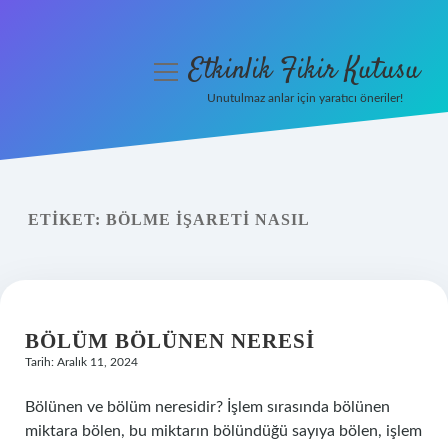
Etkinlik Fikir Kutusu
menüyü
aç
Unutulmaz anlar için yaratıcı öneriler!
Anasayfa
Gizlilik Politikası
ETIKET:
BÖLME IŞARETI NASIL
Yasal Uyarı
Hakkımızda
BÖLÜM BÖLÜNEN NERESI
Tarih: Aralık 11, 2024
Bölünen ve bölüm neresidir? İşlem sırasında bölünen
miktara bölen, bu miktarın bölündüğü sayıya bölen, işlem