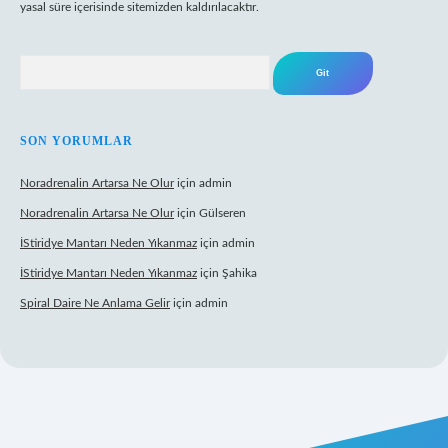
yasal süre içerisinde sitemizden kaldırılacaktır.
Arama
SON YORUMLAR
Noradrenalin Artarsa Ne Olur
için
admin
Noradrenalin Artarsa Ne Olur
için
Gülseren
İStiridye Mantarı Neden Yıkanmaz
için
admin
İStiridye Mantarı Neden Yıkanmaz
için
Şahika
Spiral Daire Ne Anlama Gelir
için
admin
riş