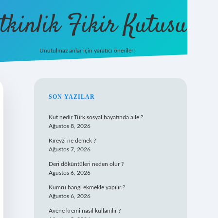
tkinlik Fikir Kutusu
Unutulmaz anlar için yaratıcı öneriler!
betexper gi
SIDEBAR
SON YAZILAR
Kut nedir Türk sosyal hayatında aile ?
Ağustos 8, 2026
Kıreyzi ne demek ?
Ağustos 7, 2026
Deri döküntüleri neden olur ?
Ağustos 6, 2026
Kumru hangi ekmekle yapılır ?
Ağustos 6, 2026
Avene kremi nasıl kullanılır ?