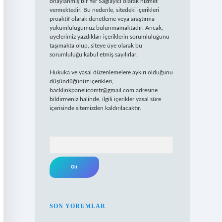
onaylanmış bir Yer Sağlayıcı olarak hizmet
vermektedir. Bu nedenle, sitedeki içerikleri
proaktif olarak denetleme veya araştırma
yükümlülüğümüz bulunmamaktadır. Ancak,
üyelerimiz yazdıkları içeriklerin sorumluluğunu
taşımakta olup, siteye üye olarak bu
sorumluluğu kabul etmiş sayılırlar.
Hukuka ve yasal düzenlemelere aykırı olduğunu
düşündüğünüz içerikleri,
backlinkpanelicomtr@gmail.com
adresine
bildirmeniz halinde, ilgili içerikler yasal süre
içerisinde sitemizden kaldırılacaktır.
Arama
SON YORUMLAR