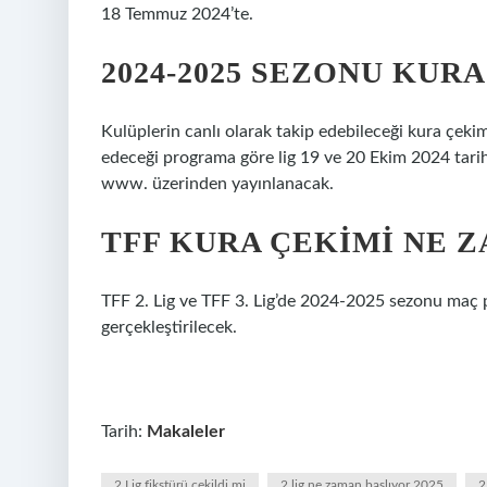
18 Temmuz 2024’te.
2024-2025 SEZONU KUR
Kulüplerin canlı olarak takip edebileceği kura çeki
edeceği programa göre lig 19 ve 20 Ekim 2024 tari
www. üzerinden yayınlanacak.
TFF KURA ÇEKIMI NE 
TFF 2. Lig ve TFF 3. Lig’de 2024-2025 sezonu maç
gerçekleştirilecek.
Tarih:
Makaleler
2 Lig fikstürü çekildi mi
2 lig ne zaman başlıyor 2025
2