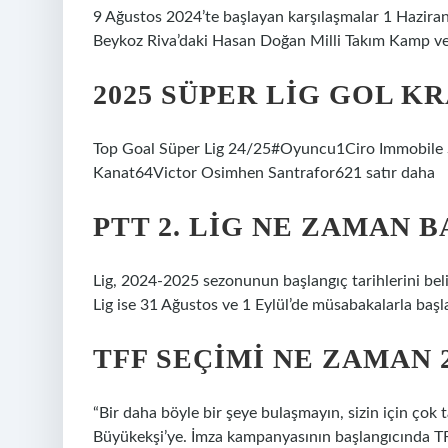
9 Ağustos 2024’te başlayan karşılaşmalar 1 Haziran
Beykoz Riva’daki Hasan Doğan Milli Takım Kamp ve E
2025 SÜPER LIG GOL KR
Top Goal Süper Lig 24/25#Oyuncu1Ciro Immobile 
Kanat64Victor Osimhen Santrafor621 satır daha
PTT 2. LIG NE ZAMAN 
Lig, 2024-2025 sezonunun başlangıç ​​tarihlerini beli
Lig ise 31 Ağustos ve 1 Eylül’de müsabakalarla başl
TFF SEÇIMI NE ZAMAN 2
“Bir daha böyle bir şeye bulaşmayın, sizin için çok
Büyükekşi’ye. İmza kampanyasının başlangıcında TF