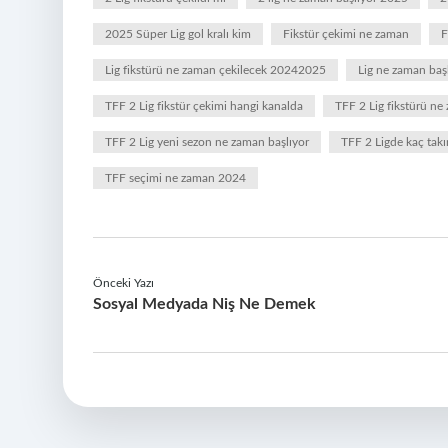
2025 Süper Lig gol kralı kim
Fikstür çekimi ne zaman
F
Lig fikstürü ne zaman çekilecek 20242025
Lig ne zaman başl
TFF 2 Lig fikstür çekimi hangi kanalda
TFF 2 Lig fikstürü n
TFF 2 Lig yeni sezon ne zaman başlıyor
TFF 2 Ligde kaç tak
TFF seçimi ne zaman 2024
Önceki Yazı
Sosyal Medyada Niş Ne Demek