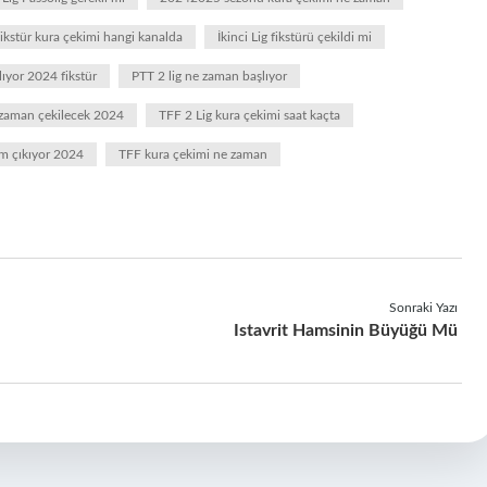
ikstür kura çekimi hangi kanalda
İkinci Lig fikstürü çekildi mi
ıyor 2024 fikstür
PTT 2 lig ne zaman başlıyor
e zaman çekilecek 2024
TFF 2 Lig kura çekimi saat kaçta
ım çıkıyor 2024
TFF kura çekimi ne zaman
Sonraki Yazı
Istavrit Hamsinin Büyüğü Mü