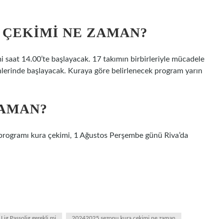
A ÇEKIMI NE ZAMAN?
mi saat 14.00’te başlayacak. 17 takımın birbirleriyle mücadele
hlerinde başlayacak. Kuraya göre belirlenecek program yarın
ZAMAN?
 programı kura çekimi, 1 Ağustos Perşembe günü Riva’da
 Lig Passolig gerekli mi
20242025 sezonu kura çekimi ne zaman