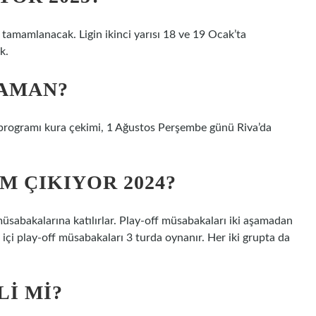
a tamamlanacak. Ligin ikinci yarısı 18 ve 19 Ocak’ta
k.
ZAMAN?
 programı kura çekimi, 1 Ağustos Perşembe günü Riva’da
IM ÇIKIYOR 2024?
üsabakalarına katılırlar. Play-off müsabakaları iki aşamadan
 içi play-off müsabakaları 3 turda oynanır. Her iki grupta da
LI MI?