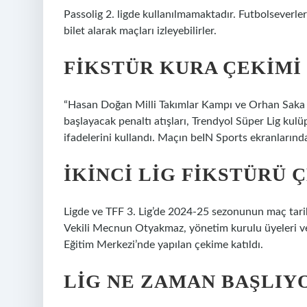
Passolig 2. ligde kullanılmamaktadır. Futbolseverl
bilet alarak maçları izleyebilirler.
FIKSTÜR KURA ÇEKIMI
“Hasan Doğan Milli Takımlar Kampı ve Orhan Saka 
başlayacak penaltı atışları, Trendyol Süper Lig kulüp
ifadelerini kullandı. Maçın beIN Sports ekranlarınd
İKINCI LIG FIKSTÜRÜ Ç
Ligde ve TFF 3. Lig’de 2024-25 sezonunun maç tarihl
Vekili Mecnun Otyakmaz, yönetim kurulu üyeleri ve
Eğitim Merkezi’nde yapılan çekime katıldı.
LIG NE ZAMAN BAŞLIYO