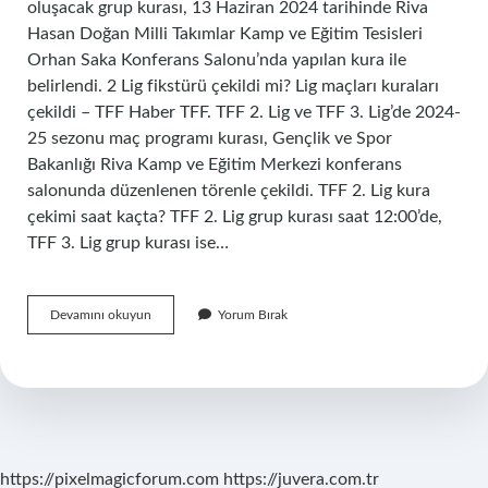
oluşacak grup kurası, 13 Haziran 2024 tarihinde Riva
Hasan Doğan Milli Takımlar Kamp ve Eğitim Tesisleri
Orhan Saka Konferans Salonu’nda yapılan kura ile
belirlendi. 2 Lig fikstürü çekildi mi? Lig maçları kuraları
çekildi – TFF Haber TFF. TFF 2. Lig ve TFF 3. Lig’de 2024-
25 sezonu maç programı kurası, Gençlik ve Spor
Bakanlığı Riva Kamp ve Eğitim Merkezi konferans
salonunda düzenlenen törenle çekildi. TFF 2. Lig kura
çekimi saat kaçta? TFF 2. Lig grup kurası saat 12:00’de,
TFF 3. Lig grup kurası ise…
2
Devamını okuyun
Yorum Bırak
Lig
Fikstür
Çekimi
Ne
Zaman
https://pixelmagicforum.com
https://juvera.com.tr