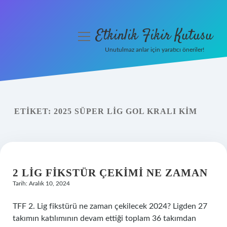
Etkinlik Fikir Kutusu
menüyü
aç
Unutulmaz anlar için yaratıcı öneriler!
Anasayfa
Gizlilik Politikası
ETIKET:
2025 SÜPER LIG GOL KRALI KIM
Yasal Uyarı
Hakkımızda
2 LIG FIKSTÜR ÇEKIMI NE ZAMAN
Tarih: Aralık 10, 2024
TFF 2. Lig fikstürü ne zaman çekilecek 2024? Ligden 27
takımın katılımının devam ettiği toplam 36 takımdan