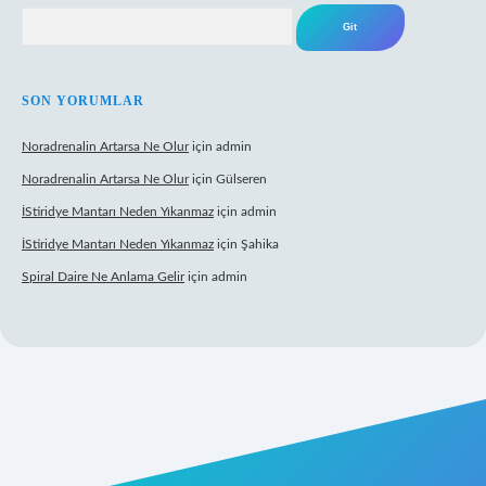
Arama
SON YORUMLAR
Noradrenalin Artarsa Ne Olur
için
admin
Noradrenalin Artarsa Ne Olur
için
Gülseren
İStiridye Mantarı Neden Yıkanmaz
için
admin
İStiridye Mantarı Neden Yıkanmaz
için
Şahika
Spiral Daire Ne Anlama Gelir
için
admin
iş