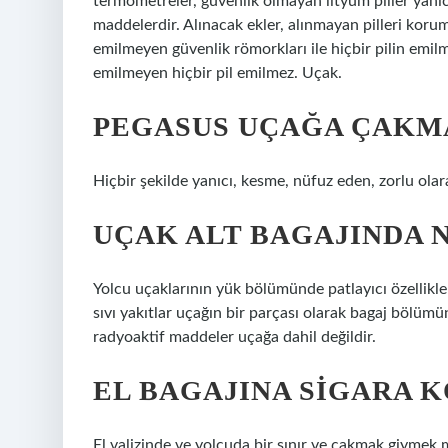
termometreler, güvenlik olmayan lityum piller yanıcı,
maddelerdir. Alınacak ekler, alınmayan pilleri kor
emilmeyen güvenlik römorkları ile hiçbir pilin emil
emilmeyen hiçbir pil emilmez. Uçak.
PEGASUS UÇAĞA ÇAKMA
Hiçbir şekilde yanıcı, kesme, nüfuz eden, zorlu ola
UÇAK ALT BAGAJINDA 
Yolcu uçaklarının yük bölümünde patlayıcı özellikl
sıvı yakıtlar uçağın bir parçası olarak bagaj bölümün
radyoaktif maddeler uçağa dahil değildir.
EL BAGAJINA SIGARA 
El valizinde ve yolcuda bir sınır ve çakmak giymek