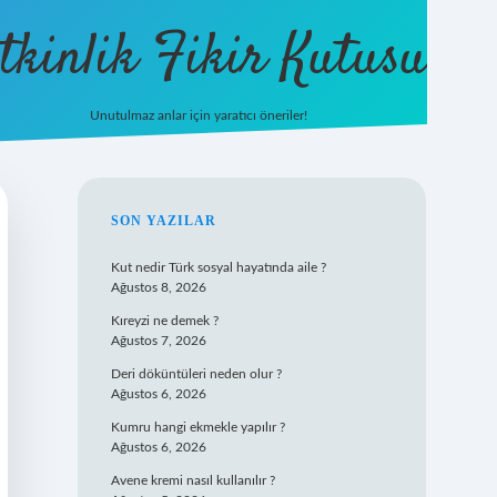
tkinlik Fikir Kutusu
Unutulmaz anlar için yaratıcı öneriler!
betexper giriş
SIDEBAR
SON YAZILAR
Kut nedir Türk sosyal hayatında aile ?
Ağustos 8, 2026
Kıreyzi ne demek ?
Ağustos 7, 2026
Deri döküntüleri neden olur ?
Ağustos 6, 2026
Kumru hangi ekmekle yapılır ?
Ağustos 6, 2026
Avene kremi nasıl kullanılır ?