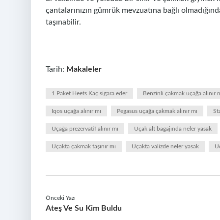
çantalarınızın gümrük mevzuatına bağlı olmadığından
taşınabilir.
Tarih:
Makaleler
1 Paket Heets Kaç sigara eder
Benzinli çakmak uçağa alınır 
Iqos uçağa alınır mı
Pegasus uçağa çakmak alınır mı
St
Uçağa prezervatif alınır mı
Uçak alt bagajında neler yasak
Uçakta çakmak taşınır mı
Uçakta valizde neler yasak
U
Önceki Yazı
Ateş Ve Su Kim Buldu