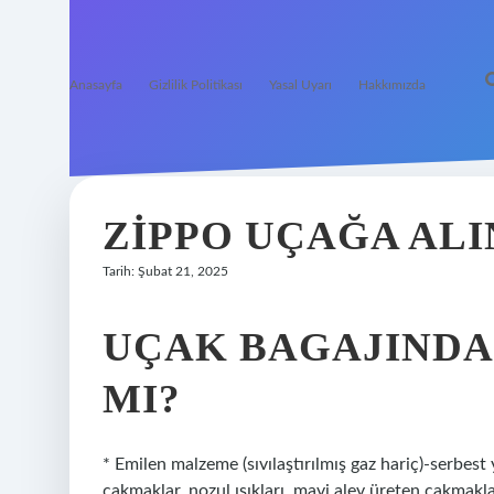
Anasayfa
Gizlilik Politikası
Yasal Uyarı
Hakkımızda
ZIPPO UÇAĞA ALI
Tarih: Şubat 21, 2025
UÇAK BAGAJINDA
MI?
* Emilen malzeme (sıvılaştırılmış gaz hariç)-serbest y
çakmaklar, nozul ışıkları, mavi alev üreten çakmakla