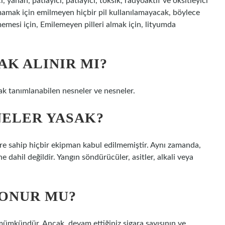
 yanan, patlayıcı, patlayıcı, toksik, radyoaktif ve oksitleyici
umamak için emilmeyen hiçbir pil kullanılamayacak, böylece
memesi için, Emilemeyen pilleri almak için, lityumda
K ALINIR MI?
rak tanımlanabilen nesneler ve nesneler.
NELER YASAK?
ere sahip hiçbir ekipman kabul edilmemiştir. Aynı zamanda,
e dahil değildir. Yangın söndürücüler, asitler, alkali veya
KONUR MU?
 mümkündür. Ancak, devam ettiğiniz sigara sayısının ve