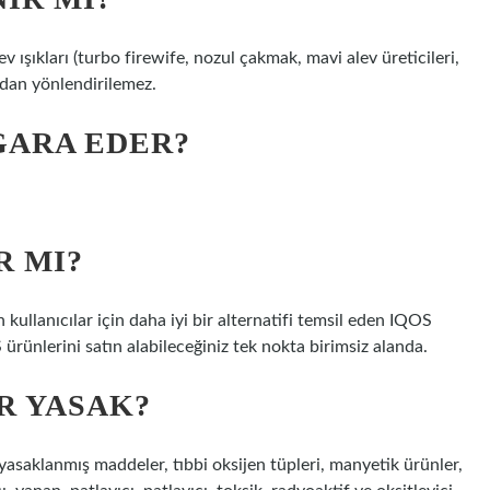
v ışıkları (turbo firewife, nozul çakmak, mavi alev üreticileri,
ndan yönlendirilemez.
GARA EDER?
R MI?
ullanıcılar için daha iyi bir alternatifi temsil eden IQOS
 ürünlerini satın alabileceğiniz tek nokta birimsiz alanda.
R YASAK?
asaklanmış maddeler, tıbbi oksijen tüpleri, manyetik ürünler,