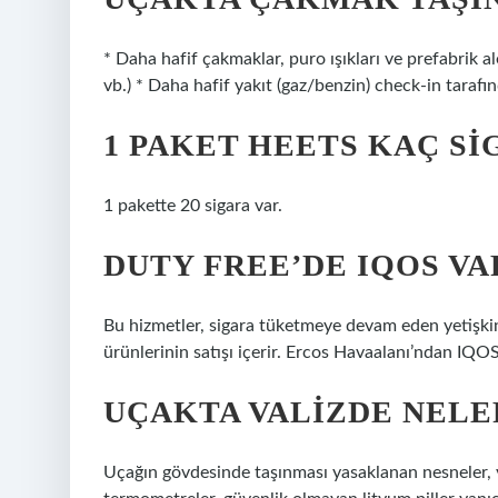
* Daha hafif çakmaklar, puro ışıkları ve prefabrik ale
vb.) * Daha hafif yakıt (gaz/benzin) check-in tarafı
1 PAKET HEETS KAÇ SI
1 pakette 20 sigara var.
DUTY FREE’DE IQOS VA
Bu hizmetler, sigara tüketmeye devam eden yetişkin k
ürünlerinin satışı içerir. Ercos Havaalanı’ndan IQOS
UÇAKTA VALIZDE NELE
Uçağın gövdesinde taşınması yasaklanan nesneler, y