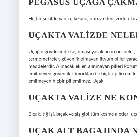
PEGASUS UÇAĞA ÇAKMA
Hiçbir şekilde yanıcı, kesme, nüfuz eden, zorlu ola
UÇAKTA VALIZDE NELE
Uçağın gövdesinde taşınması yasaklanan nesneler, y
termometreler, güvenlik olmayan lityum piller yanıcı,
maddelerdir. Alınacak ekler, alınmayan pilleri kor
emilmeyen güvenlik römorkları ile hiçbir pilin emil
emilmeyen hiçbir pil emilmez. Uçak.
UÇAKTA VALIZE NE KO
Bıçak, tığ işi, bıçak ve şiş gibi tüm kesme aletleri u
UÇAK ALT BAGAJINDA 