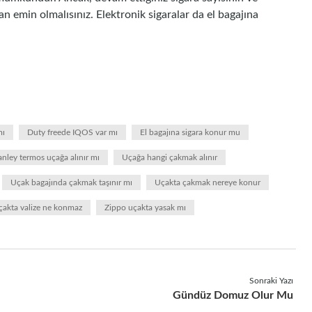
 emin olmalısınız. Elektronik sigaralar da el bagajına
mı
Duty freede IQOS var mı
El bagajına sigara konur mu
anley termos uçağa alınır mı
Uçağa hangi çakmak alınır
Uçak bagajında çakmak taşınır mı
Uçakta çakmak nereye konur
çakta valize ne konmaz
Zippo uçakta yasak mı
Sonraki Yazı
Gündüz Domuz Olur Mu