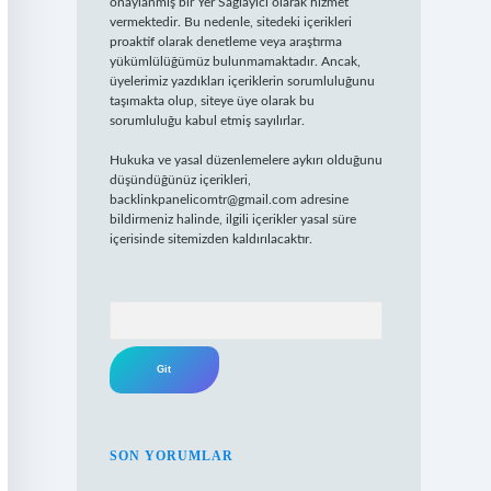
onaylanmış bir Yer Sağlayıcı olarak hizmet
vermektedir. Bu nedenle, sitedeki içerikleri
proaktif olarak denetleme veya araştırma
yükümlülüğümüz bulunmamaktadır. Ancak,
üyelerimiz yazdıkları içeriklerin sorumluluğunu
taşımakta olup, siteye üye olarak bu
sorumluluğu kabul etmiş sayılırlar.
Hukuka ve yasal düzenlemelere aykırı olduğunu
düşündüğünüz içerikleri,
backlinkpanelicomtr@gmail.com
adresine
bildirmeniz halinde, ilgili içerikler yasal süre
içerisinde sitemizden kaldırılacaktır.
Arama
SON YORUMLAR