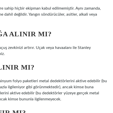
ere sahip hiçbir ekipman kabul edilmemiştir. Aynı zamanda,
e dahil değildir. Yangın söndürücüler, asitler, alkali veya
A ALINIR MI?
çuş zevkinizi artırır. Uçak veya havaalanı ile Stanley
iz.
INIR MI?
üminyum folyo paketleri metal dedektörlerini aktive edebilir (bu
azla ilgileniyor gibi görünmektedir), ancak kimse buna
rini aktive edebilir (bu dedektörler yüzeye gerçek metal
 ancak kimse bununla ilgilenmeyecek.
IR MI?