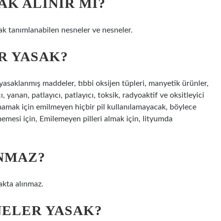
K ALINIR MI?
rak tanımlanabilen nesneler ve nesneler.
R YASAK?
asaklanmış maddeler, tıbbi oksijen tüpleri, manyetik ürünler,
 yanan, patlayıcı, patlayıcı, toksik, radyoaktif ve oksitleyici
umamak için emilmeyen hiçbir pil kullanılamayacak, böylece
memesi için, Emilemeyen pilleri almak için, lityumda
NMAZ?
çakta alınmaz.
NELER YASAK?