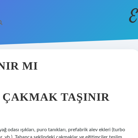
E
NIR MI
 ÇAKMAK TAŞINIR
ağ odası ışıkları, puro tanıkları, prefabrik alev ekleri (turbo
r, vb.), Tabanca şeklindeki çakmaklar ve eğitimciler teslim