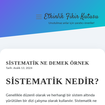
Etkinlik Fikir Kutusu
menüyü
aç
Unutulmaz anlar için yaratıcı öneriler!
Anasayfa
Gizlilik Politikası
Yasal Uyarı
SISTEMATIK NE DEMEK ÖRNEK
Hakkımızda
Tarih: Aralık 13, 2024
SISTEMATIK NEDIR?
Genellikle düzenli olarak ve herhangi bir sistem altında
yürütülen bir dizi çalışma olarak kullanılır. Sistematik ne