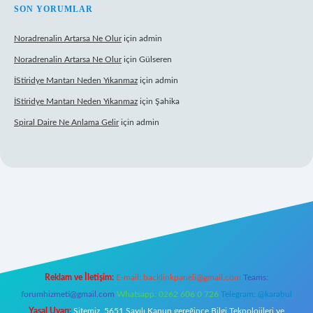
SON YORUMLAR
Noradrenalin Artarsa Ne Olur
için
admin
Noradrenalin Artarsa Ne Olur
için
Gülseren
İStiridye Mantarı Neden Yıkanmaz
için
admin
İStiridye Mantarı Neden Yıkanmaz
için
Şahika
Spiral Daire Ne Anlama Gelir
için
admin
iriş
Reklam ve İletişim:
E-mail:
backlinkpaneli@gmail.com
Teams:
forumhizmeti@gmail.com
Whatsapp: 0262 606 0 726
Telegram: @karabul
Yasal Uyarı:
Sitemiz, 5651 Sayılı Kanun gereğince Bilgi Teknolojileri ve