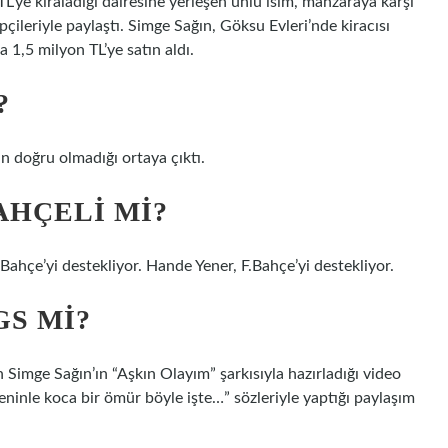
TL’ye kiraladığı dairesine yerleşen ünlü isim, manzaraya karşı
ileriyle paylaştı. Simge Sağın, Göksu Evleri’nde kiracısı
 1,5 milyon TL’ye satın aldı.
?
n doğru olmadığı ortaya çıktı.
HÇELI MI?
Bahçe’yi destekliyor. Hande Yener, F.Bahçe’yi destekliyor.
GS MI?
n Simge Sağın’ın “Aşkın Olayım” şarkısıyla hazırladığı video
ninle koca bir ömür böyle işte…” sözleriyle yaptığı paylaşım