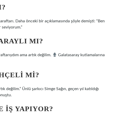
I?
araftarı. Daha önceki bir açıklamasında şöyle demişti: “Ben
r seviyorum.”
ARAYLI MI?
raftarıydım ama artık değilim.
Galatasaray kutlamalarına
HÇELI MI?
ık değilim.” Ünlü şarkıcı Simge Sağın, geçen yıl katıldığı
onuştu.
E IŞ YAPIYOR?