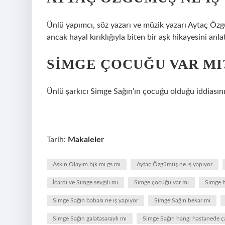
Ünlü yapımcı, söz yazarı ve müzik yazarı Aytaç Öz
ancak hayal kırıklığıyla biten bir aşk hikayesini anla
SIMGE ÇOCUĞU VAR MI
Ünlü şarkıcı Simge Sağın’ın çocuğu olduğu iddiasını
Tarih:
Makaleler
Aşkın Olayım bjk mi gs mi
Aytaç Özgümüş ne iş yapıyor
İcardi ve Simge sevgili mi
Simge çocuğu var mı
Simge h
Simge Sağın babası ne iş yapıyor
Simge Sağın bekar mı
Simge Sağın galatasaraylı mı
Simge Sağın hangi hastanede ça