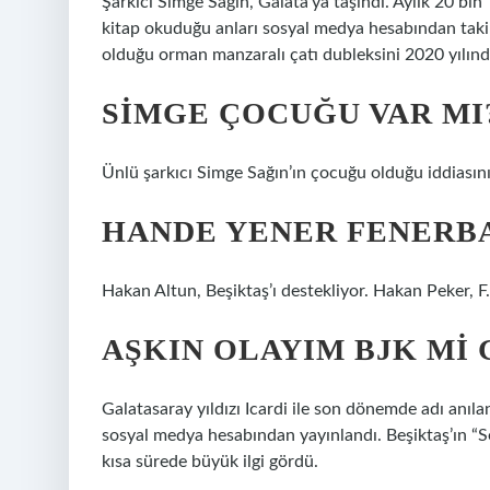
Şarkıcı Simge Sağın, Galata’ya taşındı. Aylık 20 bin 
kitap okuduğu anları sosyal medya hesabından takipç
olduğu orman manzaralı çatı dubleksini 2020 yılında
SIMGE ÇOCUĞU VAR MI
Ünlü şarkıcı Simge Sağın’ın çocuğu olduğu iddiasını
HANDE YENER FENERBA
Hakan Altun, Beşiktaş’ı destekliyor. Hakan Peker, F.
AŞKIN OLAYIM BJK MI 
Galatasaray yıldızı Icardi ile son dönemde adı anıla
sosyal medya hesabından yayınlandı. Beşiktaş’ın “Se
kısa sürede büyük ilgi gördü.