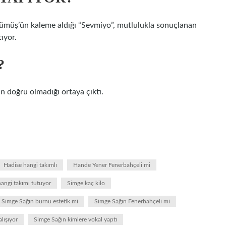
gümüş’ün kaleme aldığı “Sevmiyo”, mutlulukla sonuçlanan
tıyor.
?
n doğru olmadığı ortaya çıktı.
Hadise hangi takımlı
Hande Yener Fenerbahçeli mi
angi takımı tutuyor
Simge kaç kilo
Simge Sağın burnu estetik mi
Simge Sağın Fenerbahçeli mi
lışıyor
Simge Sağın kimlere vokal yaptı