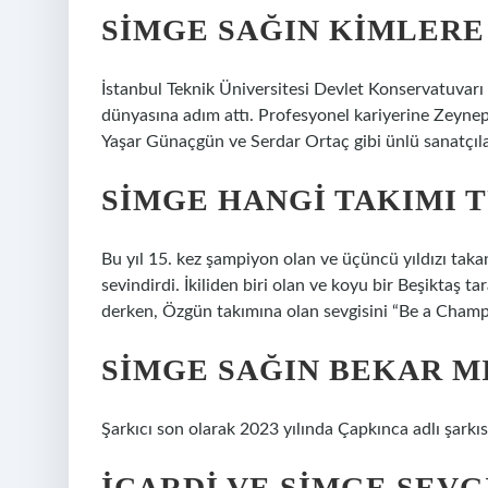
SIMGE SAĞIN KIMLERE
İstanbul Teknik Üniversitesi Devlet Konservatuvarı
dünyasına adım attı. Profesyonel kariyerine Zeyne
Yaşar Günaçgün ve Serdar Ortaç gibi ünlü sanatçılara
SIMGE HANGI TAKIMI 
Bu yıl 15. kez şampiyon olan ve üçüncü yıldızı takan
sevindirdi. İkiliden biri olan ve koyu bir Beşiktaş 
derken, Özgün takımına olan sevgisini “Be a Champ
SIMGE SAĞIN BEKAR M
Şarkıcı son olarak 2023 yılında Çapkınca adlı şarkıs
İCARDI VE SIMGE SEVG