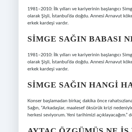
1981–2010: İlk yılları ve kariyerinin başlangıcı Si
olarak Şişli, İstanbul’da doğdu. Annesi Arnavut köke
erkek kardeşi vardır.
SIMGE SAĞIN BABASI N
1981–2010: İlk yılları ve kariyerinin başlangıcı Si
olarak Şişli, İstanbul’da doğdu. Annesi Arnavut köke
erkek kardeşi vardır.
SIMGE SAĞIN HANGI H
Konser başlamadan birkaç dakika önce rahatsızlanan 
Sağın, “Arkadaşlar, maalesef öksürük krizi nedeniyl
herkesi seviyorum. Yeni tarihimizi açıklayacağım.” d
AYTAÇ ÖZGÜMÜŞ NE IŞ