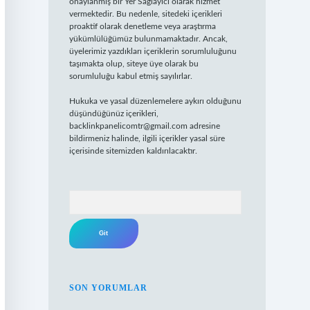
onaylanmış bir Yer Sağlayıcı olarak hizmet
vermektedir. Bu nedenle, sitedeki içerikleri
proaktif olarak denetleme veya araştırma
yükümlülüğümüz bulunmamaktadır. Ancak,
üyelerimiz yazdıkları içeriklerin sorumluluğunu
taşımakta olup, siteye üye olarak bu
sorumluluğu kabul etmiş sayılırlar.
Hukuka ve yasal düzenlemelere aykırı olduğunu
düşündüğünüz içerikleri,
backlinkpanelicomtr@gmail.com
adresine
bildirmeniz halinde, ilgili içerikler yasal süre
içerisinde sitemizden kaldırılacaktır.
Arama
SON YORUMLAR