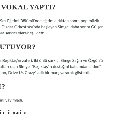
 VOKAL YAPTI?
 Ses Eğitimi Bölümü’nde eğitim aldıktan sonra pop müzik
p Dizdar Orkestrası’nda başlayan Simge, daha sonra Gülşen,
 şarkıcı olarak eşlik etti.
TUTUYOR?
 Beşiktaş’ın zaferi, iki ünlü şarkıcı Simge Sağın ve Özgün’ü
taraftarı olan Simge, “Beşiktaş’ın desteğini babamdan aldım”
ion, Drive Us Crazy” adlı bir marş yazarak gösterdi…
I?
ını yayımladı.
ILI MI?