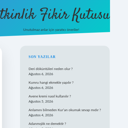
tkinlik Fikir Kutusu
Unutulmaz anlar için yaratıcı öneriler!
betexper gi
SIDEBAR
SON YAZILAR
Deri döküntüleri neden olur ?
Ağustos 6, 2026
Kumru hangi ekmekle yapılır ?
Ağustos 6, 2026
Avene kremi nasıl kullanılır ?
Ağustos 5, 2026
Anlamını bilmeden Kur’an okumak sevap mıdır ?
Ağustos 4, 2026
Adanmışlık ne demektir ?