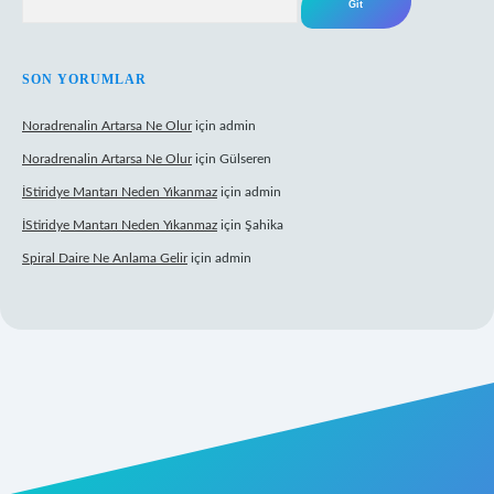
SON YORUMLAR
Noradrenalin Artarsa Ne Olur
için
admin
Noradrenalin Artarsa Ne Olur
için
Gülseren
İStiridye Mantarı Neden Yıkanmaz
için
admin
İStiridye Mantarı Neden Yıkanmaz
için
Şahika
Spiral Daire Ne Anlama Gelir
için
admin
riş