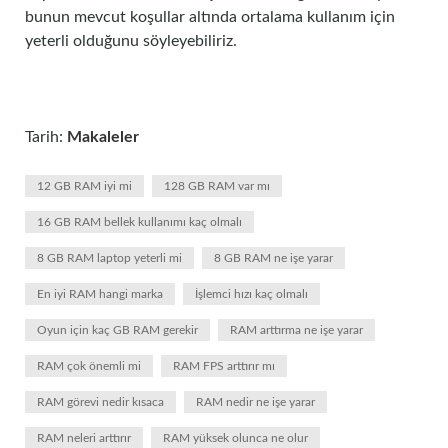
bunun mevcut koşullar altında ortalama kullanım için
yeterli olduğunu söyleyebiliriz.
Tarih:
Makaleler
12 GB RAM iyi mi
128 GB RAM var mı
16 GB RAM bellek kullanımı kaç olmalı
8 GB RAM laptop yeterli mi
8 GB RAM ne işe yarar
En iyi RAM hangi marka
İşlemci hızı kaç olmalı
Oyun için kaç GB RAM gerekir
RAM arttırma ne işe yarar
RAM çok önemli mi
RAM FPS arttırır mı
RAM görevi nedir kısaca
RAM nedir ne işe yarar
RAM neleri arttırır
RAM yüksek olunca ne olur