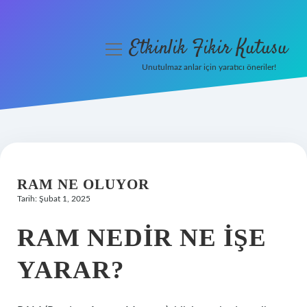
Etkinlik Fikir Kutusu
menüyü
aç
Unutulmaz anlar için yaratıcı öneriler!
Anasayfa
Gizlilik Politikası
Yasal Uyarı
RAM NE OLUYOR
Hakkımızda
Tarih: Şubat 1, 2025
RAM NEDIR NE IŞE
YARAR?