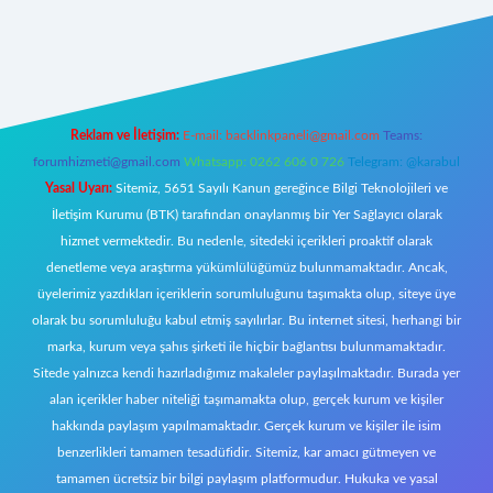
giriş
Reklam ve İletişim:
E-mail:
backlinkpaneli@gmail.com
Teams:
forumhizmeti@gmail.com
Whatsapp: 0262 606 0 726
Telegram: @karabul
Yasal Uyarı:
Sitemiz, 5651 Sayılı Kanun gereğince Bilgi Teknolojileri ve
İletişim Kurumu (BTK) tarafından onaylanmış bir Yer Sağlayıcı olarak
hizmet vermektedir. Bu nedenle, sitedeki içerikleri proaktif olarak
denetleme veya araştırma yükümlülüğümüz bulunmamaktadır. Ancak,
üyelerimiz yazdıkları içeriklerin sorumluluğunu taşımakta olup, siteye üye
olarak bu sorumluluğu kabul etmiş sayılırlar. Bu internet sitesi, herhangi bir
marka, kurum veya şahıs şirketi ile hiçbir bağlantısı bulunmamaktadır.
Sitede yalnızca kendi hazırladığımız makaleler paylaşılmaktadır. Burada yer
alan içerikler haber niteliği taşımamakta olup, gerçek kurum ve kişiler
hakkında paylaşım yapılmamaktadır. Gerçek kurum ve kişiler ile isim
benzerlikleri tamamen tesadüfidir. Sitemiz, kar amacı gütmeyen ve
tamamen ücretsiz bir bilgi paylaşım platformudur. Hukuka ve yasal