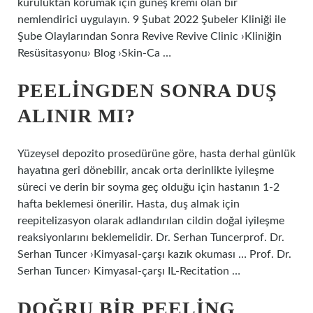
kuruluktan korumak için güneş kremi olan bir
nemlendirici uygulayın. 9 Şubat 2022 Şubeler Kliniği ile
Şube Olaylarından Sonra Revive Revive Clinic ›Kliniğin
Resüsitasyonu› Blog ›Skin-Ca …
PEELINGDEN SONRA DUŞ
ALINIR MI?
Yüzeysel depozito prosedürüne göre, hasta derhal günlük
hayatına geri dönebilir, ancak orta derinlikte iyileşme
süreci ve derin bir soyma geç olduğu için hastanın 1-2
hafta beklemesi önerilir. Hasta, duş almak için
reepitelizasyon olarak adlandırılan cildin doğal iyileşme
reaksiyonlarını beklemelidir. Dr. Serhan Tuncerprof. Dr.
Serhan Tuncer ›Kimyasal-çarşı kazık okuması … Prof. Dr.
Serhan Tuncer› Kimyasal-çarşı IL-Recitation …
DOĞRU BIR PEELING