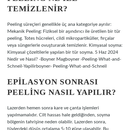
TEMIZLENIR?
Peeling süreçleri genellikle üç ana kategoriye ayrılır:
Mekanik Peeling: Fiziksel bir aşındırıcı ile üretilen bir tür
peeling. Totes hücreleri, cildi mikropartiküller, fırçalar
veya süngerlerle ovuşturarak temizlenir. Kimyasal soyma:
Kimyasal çözeltilerle yapılan bir tür soyma. 5 Haz 2024
Nedir ve Nasıl? -Boyner Magboyner ›Peeling-What-and-
Schneil-Yapilirboyner› Peeling-What-and-Schneil
EPILASYON SONRASI
PEELING NASIL YAPILIR?
Lazerden hemen sonra kare ve çanta işlemleri
yapılmamalıdır. Cilt hassas hale geldiğinden, soyma
bölgenin tahrişine neden olabilir. Lazerden sonra,
tüylerdeki düşüş ortalama 5-10 güne ulaşabilir. Bu