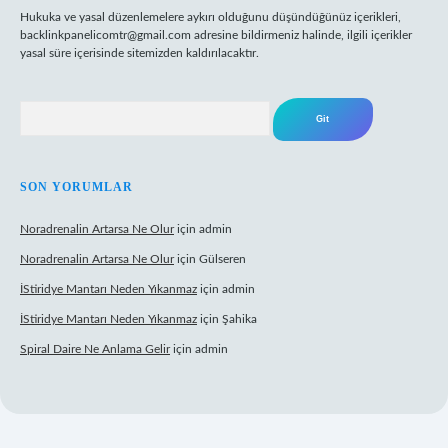
Hukuka ve yasal düzenlemelere aykırı olduğunu düşündüğünüz içerikleri,
backlinkpanelicomtr@gmail.com
adresine bildirmeniz halinde, ilgili içerikler
yasal süre içerisinde sitemizden kaldırılacaktır.
Arama
SON YORUMLAR
Noradrenalin Artarsa Ne Olur
için
admin
Noradrenalin Artarsa Ne Olur
için
Gülseren
İStiridye Mantarı Neden Yıkanmaz
için
admin
İStiridye Mantarı Neden Yıkanmaz
için
Şahika
Spiral Daire Ne Anlama Gelir
için
admin