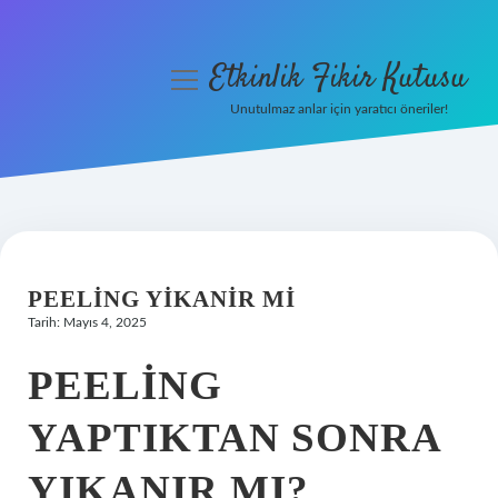
Etkinlik Fikir Kutusu
menüyü
aç
Unutulmaz anlar için yaratıcı öneriler!
Anasayfa
Gizlilik Politikası
Yasal Uyarı
PEELING YIKANIR MI
Hakkımızda
Tarih: Mayıs 4, 2025
PEELING
YAPTIKTAN SONRA
YIKANIR MI?