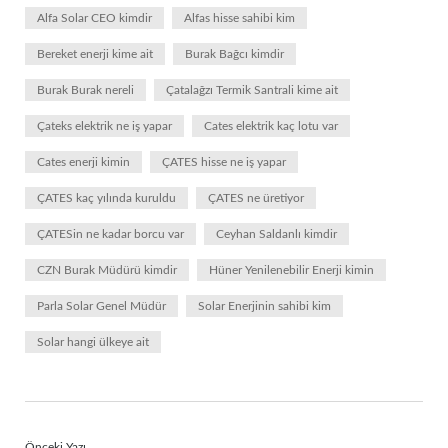
Alfa Solar CEO kimdir
Alfas hisse sahibi kim
Bereket enerji kime ait
Burak Bağcı kimdir
Burak Burak nereli
Çatalağzı Termik Santrali kime ait
Çateks elektrik ne iş yapar
Cates elektrik kaç lotu var
Cates enerji kimin
ÇATES hisse ne iş yapar
ÇATES kaç yılında kuruldu
ÇATES ne üretiyor
ÇATESin ne kadar borcu var
Ceyhan Saldanlı kimdir
CZN Burak Müdürü kimdir
Hüner Yenilenebilir Enerji kimin
Parla Solar Genel Müdür
Solar Enerjinin sahibi kim
Solar hangi ülkeye ait
Önceki Yazı