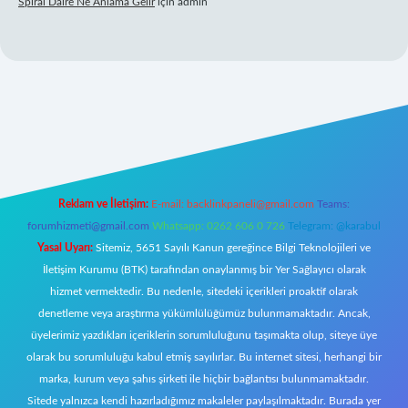
Spiral Daire Ne Anlama Gelir
için
admin
texper giriş
Reklam ve İletişim:
E-mail:
backlinkpaneli@gmail.com
Teams:
forumhizmeti@gmail.com
Whatsapp: 0262 606 0 726
Telegram: @karabul
Yasal Uyarı:
Sitemiz, 5651 Sayılı Kanun gereğince Bilgi Teknolojileri ve
İletişim Kurumu (BTK) tarafından onaylanmış bir Yer Sağlayıcı olarak
hizmet vermektedir. Bu nedenle, sitedeki içerikleri proaktif olarak
denetleme veya araştırma yükümlülüğümüz bulunmamaktadır. Ancak,
üyelerimiz yazdıkları içeriklerin sorumluluğunu taşımakta olup, siteye üye
olarak bu sorumluluğu kabul etmiş sayılırlar. Bu internet sitesi, herhangi bir
marka, kurum veya şahıs şirketi ile hiçbir bağlantısı bulunmamaktadır.
Sitede yalnızca kendi hazırladığımız makaleler paylaşılmaktadır. Burada yer