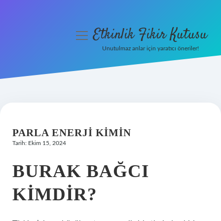
Etkinlik Fikir Kutusu
menüyü
aç
Unutulmaz anlar için yaratıcı öneriler!
Anasayfa
Gizlilik Politikası
Yasal Uyarı
PARLA ENERJI KIMIN
Hakkımızda
Tarih: Ekim 15, 2024
BURAK BAĞCI
KIMDIR?