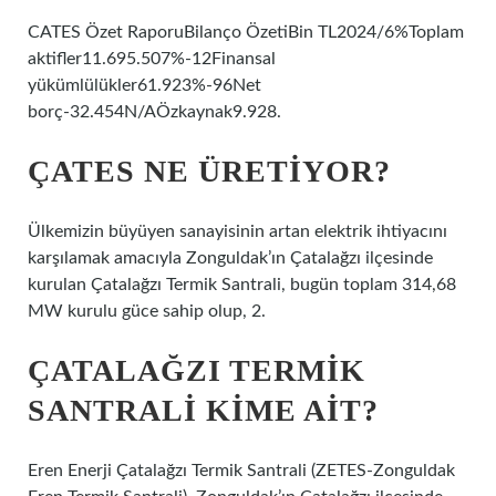
CATES Özet RaporuBilanço ÖzetiBin TL2024/6%Toplam
aktifler11.695.507%-12Finansal
yükümlülükler61.923%-96Net
borç-32.454N/AÖzkaynak9.928.
ÇATES NE ÜRETIYOR?
Ülkemizin büyüyen sanayisinin artan elektrik ihtiyacını
karşılamak amacıyla Zonguldak’ın Çatalağzı ilçesinde
kurulan Çatalağzı Termik Santrali, bugün toplam 314,68
MW kurulu güce sahip olup, 2.
ÇATALAĞZI TERMIK
SANTRALI KIME AIT?
Eren Enerji Çatalağzı Termik Santrali (ZETES-Zonguldak