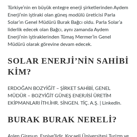
Türkiye’nin en büyük entegre enerji şirketlerinden Aydem
Enerji’nin iştiraki olan güneş modülü üreticisi Parla
Solar’ın Genel Müdürü Burak Bağcı oldu. Parla Solar’a
liderlik edecek olan Bağcı, aynı zamanda Aydem
Enerji’nin iştiraklerinden Tümaş Mermer’in Genel
Müdürü olarak görevine devam edecek.
SOLAR ENERJI’NIN SAHIBI
KIM?
ERDOĞAN BOZYİĞİT – ŞİRKET SAHİBİ, GENEL
MÜDÜR – BOZYİĞİT GÜNEŞ ENERJİSİ ÜRETİM
EKİPMANLARI İTH.İHR. SİNGEN. TİÇ. A.Ş. | LinkedIn.
BURAK BURAK NERELI?
Aslen Giresun, Espiye’lidir. Kocaeli Üniversitesi Turizm ve