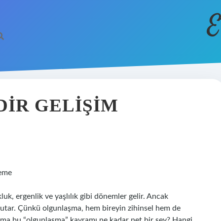
E
IR GELIŞIM
leme
luk, ergenlik ve yaşlılık gibi dönemler gelir. Ancak
 tutar. Çünkü olgunlaşma, hem bireyin zihinsel hem de
. Ama bu “olgunlaşma” kavramı ne kadar net bir şey? Hangi