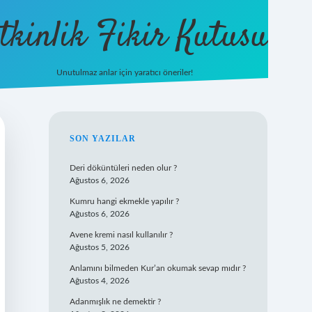
tkinlik Fikir Kutusu
Unutulmaz anlar için yaratıcı öneriler!
betexper gi
SIDEBAR
SON YAZILAR
Deri döküntüleri neden olur ?
Ağustos 6, 2026
Kumru hangi ekmekle yapılır ?
Ağustos 6, 2026
Avene kremi nasıl kullanılır ?
Ağustos 5, 2026
Anlamını bilmeden Kur’an okumak sevap mıdır ?
Ağustos 4, 2026
Adanmışlık ne demektir ?