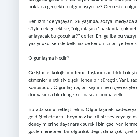
noktada gerçekten olgunlaşıyoruz? Gerçekten olgu
Ben İzmir’de yaşayan, 28 yaşında, sosyal medyada a
söylemek gerekirse, “olgunlaşma” hakkında çok net
anlayacak bu çocuklar?” derler. Eh, galiba bu yaz
yazıyı okurken de belki siz de kendinizi bir yerlere k
Olgunlaşma Nedir?
Gelişim psikolojisinin temel taşlarından birini oluş
etmenlerin etkisiyle şekillenen bir süreçtir. Yani, s
konusudur. Olgunlaşma, bir kişinin hem çevresiyle 
dünyasında bir denge kurması anlamına gelir.
Burada şunu netleştirelim: Olgunlaşmak, sadece yaşl
geldiğimizde artık beynimiz belirli bir seviyeye ge
deneyimlerine dayanarak sürekli bir içsel yenilenmey
gözlemlenebilen bir olgunluk değil, daha çok içsel b