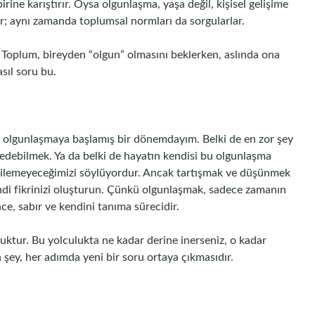
ine karıştırır. Oysa olgunlaşma, yaşa değil, kişisel gelişime
er; aynı zamanda toplumsal normları da sorgularlar.
? Toplum, bireyden “olgun” olmasını beklerken, aslında ona
asıl soru bu.
 olgunlaşmaya başlamış bir dönemdayım. Belki de en zor şey
sedebilmek. Ya da belki de hayatın kendisi bu olgunlaşma
n bilemeyeceğimizi söylüyordur. Ancak tartışmak ve düşünmek
 kendi fikrinizi oluşturun. Çünkü olgunlaşmak, sadece zamanın
nce, sabır ve kendini tanıma sürecidir.
luktur. Bu yolculukta ne kadar derine inerseniz, o kadar
n şey, her adımda yeni bir soru ortaya çıkmasıdır.