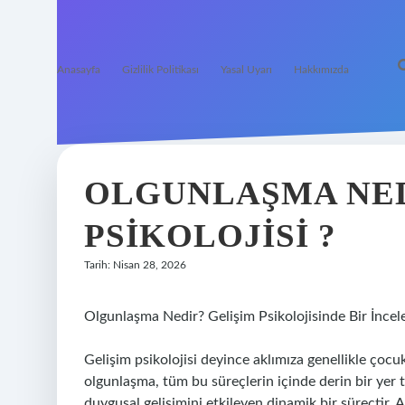
Anasayfa
Gizlilik Politikası
Yasal Uyarı
Hakkımızda
OLGUNLAŞMA NED
PSIKOLOJISI ?
Tarih: Nisan 28, 2026
Olgunlaşma Nedir? Gelişim Psikolojisinde Bir İnce
Gelişim psikolojisi deyince aklımıza genellikle çocuk
olgunlaşma, tüm bu süreçlerin içinde derin bir yer
duygusal gelişimini etkileyen dinamik bir süreçtir