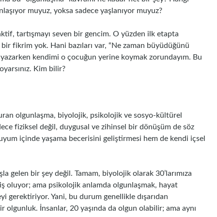
nlaşıyor muyuz, yoksa sadece yaşlanıyor muyuz?
ktif, tartışmayı seven bir gencim. O yüzden ilk etapta
 bir fikrim yok. Hani bazıları var, “Ne zaman büyüdüğünü
ıyı yazarken kendimi o çocuğun yerine koymak zorundayım. Bu
oyarsınız. Kim bilir?
turan olgunlaşma, biyolojik, psikolojik ve sosyo-kültürel
adece fiziksel değil, duygusal ve zihinsel bir dönüşüm de söz
uyum içinde yaşama becerisini geliştirmesi hem de kendi içsel
a gelen bir şey değil. Tamam, biyolojik olarak 30’larımıza
lmiş oluyor; ama psikolojik anlamda olgunlaşmak, hayat
i gerektiriyor. Yani, bu durum genellikle dışarıdan
ir olgunluk. İnsanlar, 20 yaşında da olgun olabilir; ama aynı