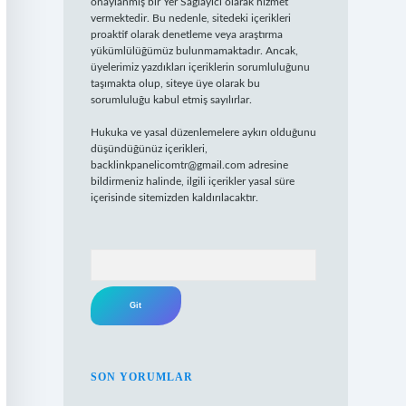
onaylanmış bir Yer Sağlayıcı olarak hizmet
vermektedir. Bu nedenle, sitedeki içerikleri
proaktif olarak denetleme veya araştırma
yükümlülüğümüz bulunmamaktadır. Ancak,
üyelerimiz yazdıkları içeriklerin sorumluluğunu
taşımakta olup, siteye üye olarak bu
sorumluluğu kabul etmiş sayılırlar.
Hukuka ve yasal düzenlemelere aykırı olduğunu
düşündüğünüz içerikleri,
backlinkpanelicomtr@gmail.com
adresine
bildirmeniz halinde, ilgili içerikler yasal süre
içerisinde sitemizden kaldırılacaktır.
Arama
SON YORUMLAR