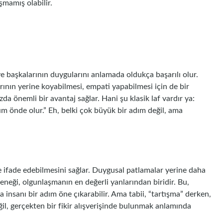
şmamış olabilir.
ve başkalarının duygularını anlamada oldukça başarılı olur.
ının yerine koyabilmesi, empati yapabilmesi için de bir
da önemli bir avantaj sağlar. Hani şu klasik laf vardır ya:
m önde olur.” Eh, belki çok büyük bir adım değil, ama
de ifade edebilmesini sağlar. Duygusal patlamalar yerine daha
teneği, olgunlaşmanın en değerli yanlarından biridir. Bu,
da insanı bir adım öne çıkarabilir. Ama tabii, “tartışma” derken,
ğil, gerçekten bir fikir alışverişinde bulunmak anlamında