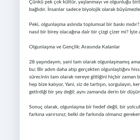
Çünkü pek çok kültür, yaşlanmayı ve olgunluğu birbir
bağlıdır. İnsanlar sadece biyolojik olarak büyümezl
Peki, olgunlaşma aslında toplumsal bir baskı mıdır
nasıl bir birey olacağına dair bir çizgi çizer mi? İşte 
Olgunlaşma ve Gençlik: Arasında Kalanlar
28 yaşındayım, yani tam olarak olgunlaşmamış ama
bu: Bir adım daha atıp gerçekten olgunlaştığını his
sürecinin tam olarak nereye gittiğini hiçbir zama
hep bize kalıyor. Yani, siz de tartışın, sorgulayın,
getirdiği bir şey değil; aynı zamanda derin bir düşü
Sonuç olarak, olgunlaşma bir hedef değil, bir yolcu
farkına varırsınız; belki de farkında olmanız gereke