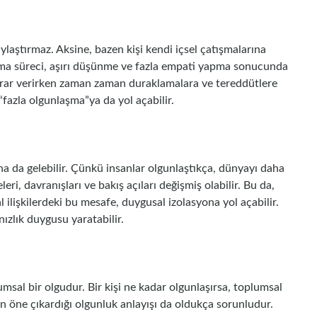
laştırmaz. Aksine, bazen kişi kendi içsel çatışmalarına
laşma süreci, aşırı düşünme ve fazla empati yapma sonucunda
a karar verirken zaman zaman duraklamalara ve tereddütlere
“fazla olgunlaşma”ya da yol açabilir.
a da gelebilir. Çünkü insanlar olgunlaştıkça, dünyayı daha
eri, davranışları ve bakış açıları değişmiş olabilir. Bu da,
yal ilişkilerdeki bu mesafe, duygusal izolasyona yol açabilir.
ızlık duygusu yaratabilir.
msal bir olgudur. Bir kişi ne kadar olgunlaşırsa, toplumsal
n öne çıkardığı olgunluk anlayışı da oldukça sorunludur.