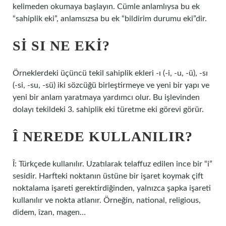
kelimeden okumaya başlayın. Cümle anlamlıysa bu ek
“sahiplik eki”, anlamsızsa bu ek “bildirim durumu eki”dir.
SI SI NE EKI?
Örneklerdeki üçüncü tekil sahiplik ekleri -ı (-i, -u, -ü), -sı
(-si, -su, -sü) iki sözcüğü birleştirmeye ve yeni bir yapı ve
yeni bir anlam yaratmaya yardımcı olur. Bu işlevinden
dolayı tekildeki 3. sahiplik eki türetme eki görevi görür.
Î NEREDE KULLANILIR?
Î: Türkçede kullanılır. Uzatılarak telaffuz edilen ince bir “i”
sesidir. Harfteki noktanın üstüne bir işaret koymak çift
noktalama işareti gerektirdiğinden, yalnızca şapka işareti
kullanılır ve nokta atlanır. Örneğin, national, religious,
didem, îzan, magen…