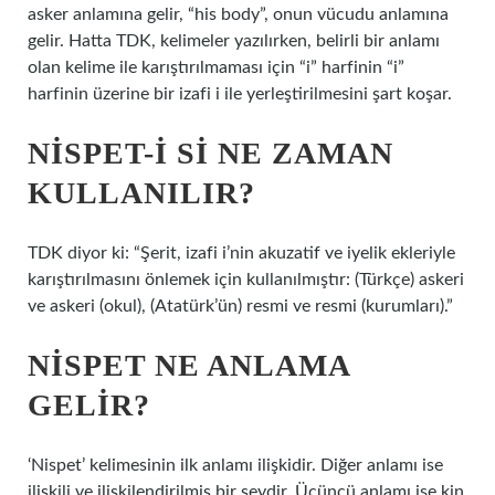
asker anlamına gelir, “his body”, onun vücudu anlamına
gelir. Hatta TDK, kelimeler yazılırken, belirli bir anlamı
olan kelime ile karıştırılmaması için “i” harfinin “i”
harfinin üzerine bir izafi i ile yerleştirilmesini şart koşar.
NISPET-I SI NE ZAMAN
KULLANILIR?
TDK diyor ki: “Şerit, izafi i’nin akuzatif ve iyelik ekleriyle
karıştırılmasını önlemek için kullanılmıştır: (Türkçe) askeri
ve askeri (okul), (Atatürk’ün) resmi ve resmi (kurumları).”
NISPET NE ANLAMA
GELIR?
‘Nispet’ kelimesinin ilk anlamı ilişkidir. Diğer anlamı ise
ilişkili ve ilişkilendirilmiş bir şeydir. Üçüncü anlamı ise kin