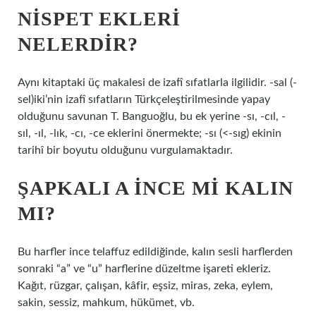
NISPET EKLERI
NELERDIR?
Aynı kitaptaki üç makalesi de izafî sıfatlarla ilgilidir. -sal (-
sel)iki’nin izafî sıfatların Türkçeleştirilmesinde yapay
olduğunu savunan T. Banguoğlu, bu ek yerine -sı, -cıl, -
sıl, -ıl, -lık, -cı, -ce eklerini önermekte; -sı (<-sıg) ekinin
tarihî bir boyutu olduğunu vurgulamaktadır.
ŞAPKALI A INCE MI KALIN
MI?
Bu harfler ince telaffuz edildiğinde, kalın sesli harflerden
sonraki “a” ve “u” harflerine düzeltme işareti ekleriz.
Kağıt, rüzgar, çalışan, kâfir, eşsiz, miras, zeka, eylem,
sakin, sessiz, mahkum, hükümet, vb.