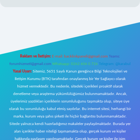
iriş
Reklam ve İletişim:
E-mail:
backlinkpaneli@gmail.com
Teams:
forumhizmeti@gmail.com
Whatsapp: 0262 606 0 726
Telegram: @karabul
Yasal Uyarı:
Sitemiz, 5651 Sayılı Kanun gereğince Bilgi Teknolojileri ve
İletişim Kurumu (BTK) tarafından onaylanmış bir Yer Sağlayıcı olarak
hizmet vermektedir. Bu nedenle, sitedeki içerikleri proaktif olarak
denetleme veya araştırma yükümlülüğümüz bulunmamaktadır. Ancak,
üyelerimiz yazdıkları içeriklerin sorumluluğunu taşımakta olup, siteye üye
olarak bu sorumluluğu kabul etmiş sayılırlar. Bu internet sitesi, herhangi bir
marka, kurum veya şahıs şirketi ile hiçbir bağlantısı bulunmamaktadır.
Sitede yalnızca kendi hazırladığımız makaleler paylaşılmaktadır. Burada yer
alan içerikler haber niteliği taşımamakta olup, gerçek kurum ve kişiler
hakkında paylaşım yapılmamaktadır. Gerçek kurum ve kişiler ile isim