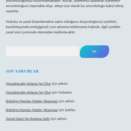
yükümlülüğümüz bulunmamaktadır. Ancak, üyelerimiz yazdıkları içeriklerin
sorumluluğunu taşımakta olup, siteye üye olarak bu sorumluluğu kabul etmiş
sayılırlar.
Hukuka ve yasal düzenlemelere aykırı olduğunu düşündüğünüz içerikleri,
backlinkpanelicomtr@gmail.com
adresine bildirmeniz halinde, ilgili içerikler
yasal süre içerisinde sitemizden kaldırılacaktır.
Arama
SON YORUMLAR
Noradrenalin Artarsa Ne Olur
için
admin
Noradrenalin Artarsa Ne Olur
için
Gülseren
İStiridye Mantarı Neden Yıkanmaz
için
admin
İStiridye Mantarı Neden Yıkanmaz
için
Şahika
Spiral Daire Ne Anlama Gelir
için
admin