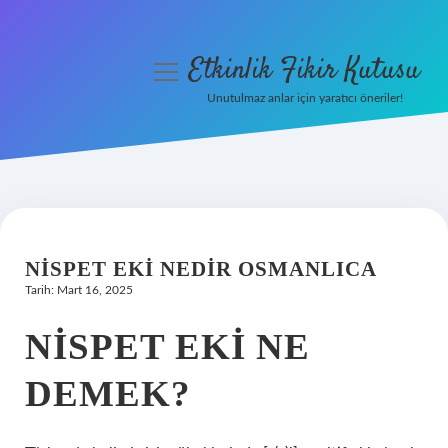
Etkinlik Fikir Kutusu
menüyü
aç
Unutulmaz anlar için yaratıcı öneriler!
Anasayfa
Gizlilik Politikası
Yasal Uyarı
NISPET EKI NEDIR OSMANLICA
Hakkımızda
Tarih: Mart 16, 2025
NISPET EKI NE
DEMEK?