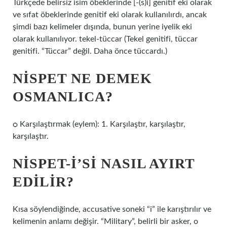
Türkçede belirsiz isim öbeklerinde [-(s)i] genitif eki olarak
ve sıfat öbeklerinde genitif eki olarak kullanılırdı, ancak
şimdi bazı kelimeler dışında, bunun yerine iyelik eki
olarak kullanılıyor. tekel-tüccar (Tekel genitifi, tüccar
genitifi. “Tüccar” değil. Daha önce tüccardı.)
NISPET NE DEMEK
OSMANLICA?
ѻ Karşılaştırmak (eylem): 1. Karşılaştır, karşılaştır,
karşılaştır.
NISPET-I’SI NASIL AYIRT
EDILIR?
Kısa söylendiğinde, accusative soneki “i” ile karıştırılır ve
kelimenin anlamı değişir. “Military”, belirli bir asker, o