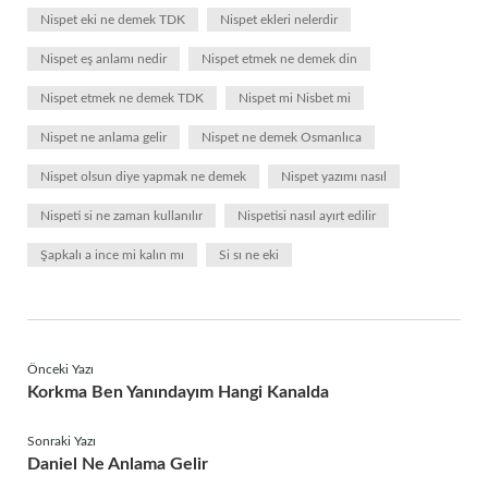
Nispet eki ne demek TDK
Nispet ekleri nelerdir
Nispet eş anlamı nedir
Nispet etmek ne demek din
Nispet etmek ne demek TDK
Nispet mi Nisbet mi
Nispet ne anlama gelir
Nispet ne demek Osmanlıca
Nispet olsun diye yapmak ne demek
Nispet yazımı nasıl
Nispeti si ne zaman kullanılır
Nispetisi nasıl ayırt edilir
Şapkalı a ince mi kalın mı
Si sı ne eki
Önceki Yazı
Korkma Ben Yanındayım Hangi Kanalda
Sonraki Yazı
Daniel Ne Anlama Gelir