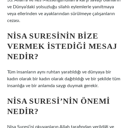
33: Allah’a ve Res Messengerlullah’a karşı savaşı olanların
ve Dünya’daki yolsuzluğu silahlı eylemlerle yanıltmaya
veya ellerinden ve ayaklarından sürülmeye çalışanların
cezası.
NISA SURESININ BIZE
VERMEK ISTEDIĞI MESAJ
NEDIR?
Tüm insanların aynı ruhtan yaratıldığı ve dünyaya bir
kadın olarak bir kadın olarak dağıtıldığı ve bir şekilde tüm
insanlığa ve bir anlamda saygı duymak gerekir.
NISA SURESI’NIN ÖNEMI
NEDIR?
Nisa Suresi’ni okuyanların Allah tarafından verildiği ve