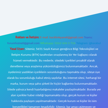
er giriş
Reklam ve İletişim:
E-mail:
backlinkpaneli@gmail.com
Teams:
forumhizmeti@gmail.com
Whatsapp: 0262 606 0 726
Telegram: @karabul
Yasal Uyarı:
Sitemiz, 5651 Sayılı Kanun gereğince Bilgi Teknolojileri ve
İletişim Kurumu (BTK) tarafından onaylanmış bir Yer Sağlayıcı olarak
hizmet vermektedir. Bu nedenle, sitedeki içerikleri proaktif olarak
denetleme veya araştırma yükümlülüğümüz bulunmamaktadır. Ancak,
üyelerimiz yazdıkları içeriklerin sorumluluğunu taşımakta olup, siteye üye
olarak bu sorumluluğu kabul etmiş sayılırlar. Bu internet sitesi, herhangi bir
marka, kurum veya şahıs şirketi ile hiçbir bağlantısı bulunmamaktadır.
Sitede yalnızca kendi hazırladığımız makaleler paylaşılmaktadır. Burada yer
alan içerikler haber niteliği taşımamakta olup, gerçek kurum ve kişiler
hakkında paylaşım yapılmamaktadır. Gerçek kurum ve kişiler ile isim
benzerlikleri tamamen tesadüfidir. Sitemiz, kar amacı gütmeyen ve