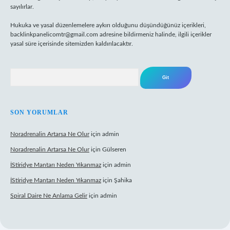
sayılırlar.
Hukuka ve yasal düzenlemelere aykırı olduğunu düşündüğünüz içerikleri,
backlinkpanelicomtr@gmail.com
adresine bildirmeniz halinde, ilgili içerikler
yasal süre içerisinde sitemizden kaldırılacaktır.
Arama
SON YORUMLAR
Noradrenalin Artarsa Ne Olur
için
admin
Noradrenalin Artarsa Ne Olur
için
Gülseren
İStiridye Mantarı Neden Yıkanmaz
için
admin
İStiridye Mantarı Neden Yıkanmaz
için
Şahika
Spiral Daire Ne Anlama Gelir
için
admin