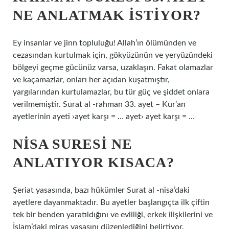
NE ANLATMAK ISTIYOR?
Ey insanlar ve jinn topluluğu! Allah’ın ölümünden ve
cezasından kurtulmak için, gökyüzünün ve yeryüzündeki
bölgeyi geçme gücünüz varsa, uzaklaşın. Fakat olamazlar
ve kaçamazlar, onları her açıdan kuşatmıştır,
yargılarından kurtulamazlar, bu tür güç ve şiddet onlara
verilmemiştir. Surat al -rahman 33. ayet – Kur’an
ayetlerinin ayeti ›ayet karşı = … ayet› ayet karşı = …
NISA SURESI NE
ANLATIYOR KISACA?
Şeriat yasasında, bazı hükümler Surat al -nisa’daki
ayetlere dayanmaktadır. Bu ayetler başlangıçta ilk çiftin
tek bir benden yaratıldığını ve evliliği, erkek ilişkilerini ve
İslam’daki miras yasasını düzenlediğini belirtiyor.