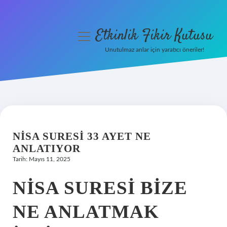
Etkinlik Fikir Kutusu
menüyü
aç
Unutulmaz anlar için yaratıcı öneriler!
Anasayfa
Gizlilik Politikası
Yasal Uyarı
NISA SURESI 33 AYET NE
Hakkımızda
ANLATIYOR
Tarih: Mayıs 11, 2025
NISA SURESI BIZE
NE ANLATMAK