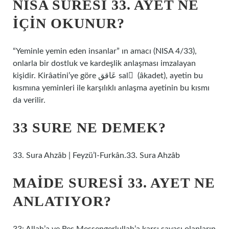
NISA SURESI 33. AYET NE
IÇIN OKUNUR?
“Yeminle yemin eden insanlar” ın amacı (NISA 4/33),
onlarla bir dostluk ve kardeşlik anlaşması imzalayan
kişidir. Kirâatini’ye göre عَاقق sal ْ (âkadet), ayetin bu
kısmına yeminleri ile karşılıklı anlaşma ayetinin bu kısmı
da verilir.
33 SURE NE DEMEK?
33. Sura Ahzâb | Feyzü’l-Furkân.33. Sura Ahzâb
MAIDE SURESI 33. AYET NE
ANLATIYOR?