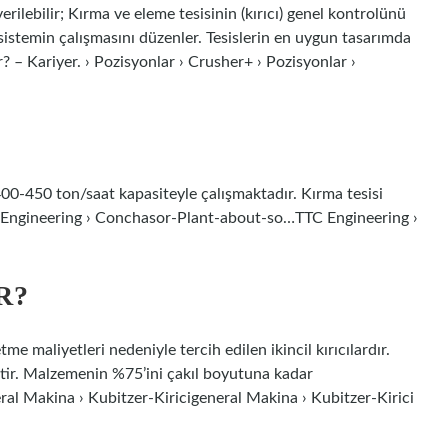
erilebilir; Kırma ve eleme tesisinin (kırıcı) genel kontrolünü
e sistemin çalışmasını düzenler. Tesislerin en uygun tasarımda
ur? – Kariyer. › Pozisyonlar › Crusher+ › Pozisyonlar ›
400-450 ton/saat kapasiteyle çalışmaktadır. Kırma tesisi
C Engineering › Conchasor-Plant-about-so…TTC Engineering ›
R?
me maliyetleri nedeniyle tercih edilen ikincil kırıcılardır.
ktir. Malzemenin %75’ini çakıl boyutuna kadar
al Makina › Kubitzer-Kiricigeneral Makina › Kubitzer-Kirici