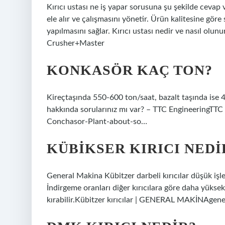
Kırıcı ustası ne iş yapar sorusuna şu şekilde cevap v
ele alır ve çalışmasını yönetir. Ürün kalitesine gör
yapılmasını sağlar. Kırıcı ustası nedir ve nasıl olun
Crusher+Master
KONKASÖR KAÇ TON?
Kireçtaşında 550-600 ton/saat, bazalt taşında ise 
hakkında sorularınız mı var? – TTC EngineeringTT
Conchasor-Plant-about-so…
KÜBIKSER KIRICI NEDI
General Makina Kübitzer darbeli kırıcılar düşük işlet
İndirgeme oranları diğer kırıcılara göre daha yükse
kırabilir.Kübitzer kırıcılar | GENERAL MAKİNAgener