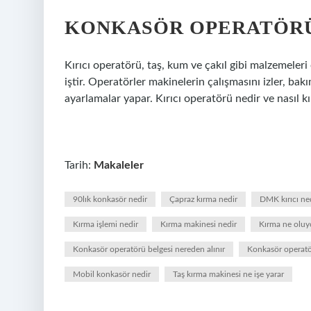
KONKASÖR OPERATÖRÜ
Kırıcı operatörü, taş, kum ve çakıl gibi malzemeler
iştir. Operatörler makinelerin çalışmasını izler, bakı
ayarlamalar yapar. Kırıcı operatörü nedir ve nasıl kırı
Tarih:
Makaleler
90lık konkasör nedir
Çapraz kırma nedir
DMK kırıcı ne
Kırma işlemi nedir
Kırma makinesi nedir
Kırma ne oluy
Konkasör operatörü belgesi nereden alınır
Konkasör operatö
Mobil konkasör nedir
Taş kırma makinesi ne işe yarar