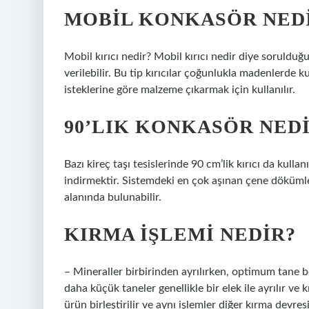
MOBIL KONKASÖR NED
Mobil kırıcı nedir? Mobil kırıcı nedir diye sorulduğun
verilebilir. Bu tip kırıcılar çoğunlukla madenlerde k
isteklerine göre malzeme çıkarmak için kullanılır.
90’LIK KONKASÖR NED
Bazı kireç taşı tesislerinde 90 cm’lik kırıcı da kulla
indirmektir. Sistemdeki en çok aşınan çene döküml
alanında bulunabilir.
KIRMA IŞLEMI NEDIR?
– Mineraller birbirinden ayrılırken, optimum tane 
daha küçük taneler genellikle bir elek ile ayrılır ve 
ürün birleştirilir ve aynı işlemler diğer kırma devres