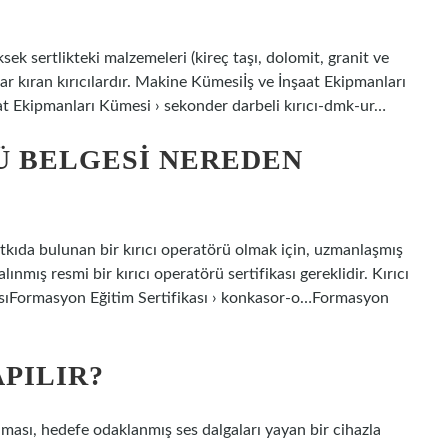
üksek sertlikteki malzemeleri (kireç taşı, dolomit, granit ve
ar kıran kırıcılardır. Makine Kümesiİş ve İnşaat Ekipmanları
at Ekipmanları Kümesi › sekonder darbeli kırıcı-dmk-ur…
 BELGESI NEREDEN
Katkıda bulunan bir kırıcı operatörü olmak için, uzmanlaşmış
nmış resmi bir kırıcı operatörü sertifikası gereklidir. Kırıcı
asıFormasyon Eğitim Sertifikası › konkasor-o…Formasyon
APILIR?
nması, hedefe odaklanmış ses dalgaları yayan bir cihazla