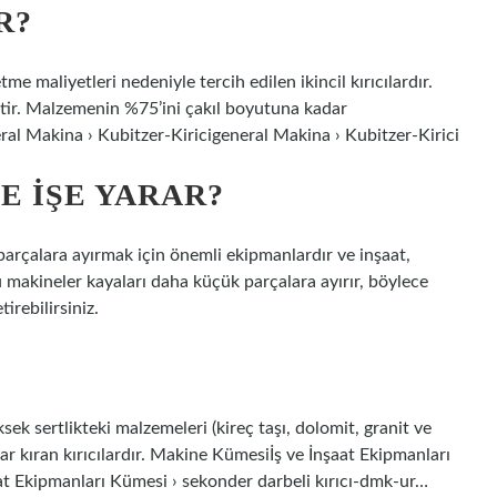
R?
me maliyetleri nedeniyle tercih edilen ikincil kırıcılardır.
ktir. Malzemenin %75’ini çakıl boyutuna kadar
al Makina › Kubitzer-Kiricigeneral Makina › Kubitzer-Kirici
E IŞE YARAR?
arçalara ayırmak için önemli ekipmanlardır ve inşaat,
Bu makineler kayaları daha küçük parçalara ayırır, böylece
irebilirsiniz.
üksek sertlikteki malzemeleri (kireç taşı, dolomit, granit ve
ar kıran kırıcılardır. Makine Kümesiİş ve İnşaat Ekipmanları
at Ekipmanları Kümesi › sekonder darbeli kırıcı-dmk-ur…