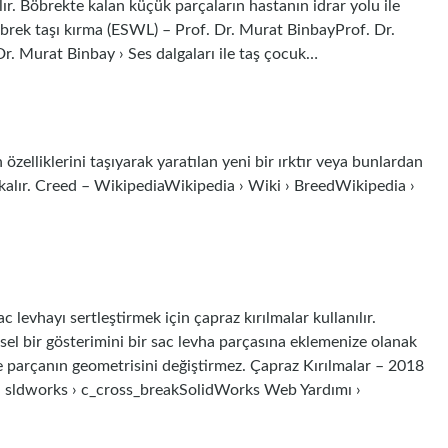
ılır. Böbrekte kalan küçük parçaların hastanın idrar yolu ile
böbrek taşı kırma (ESWL) – Prof. Dr. Murat BinbayProf. Dr.
Dr. Murat Binbay › Ses dalgaları ile taş çocuk…
ın özelliklerini taşıyarak yaratılan yeni bir ırktır veya bunlardan
lı kalır. Creed – WikipediaWikipedia › Wiki › BreedWikipedia ›
 levhayı sertleştirmek için çapraz kırılmalar kullanılır.
sel bir gösterimini bir sac levha parçasına eklemenize olanak
ve parçanın geometrisini değiştirmez. Çapraz Kırılmalar – 2018
ldworks › c_cross_breakSolidWorks Web Yardımı ›