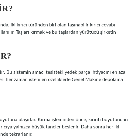
IR?
da, iki kırıcı türünden biri olan taşınabilir kırıcı cevabı
ullanılır. Taşları kırmak ve bu taşlardan yürütücü şirketin
IR?
nılır. Bu sistemin amacı tesisteki yedek parça ihtiyacını en aza
eri her zaman istenilen özelliklerle Genel Makine depolama
boyutuna ulaşırlar. Kırma işleminden önce, kırıntı boyutundan
kırıcıya yalnızca büyük taneler beslenir. Daha sonra her iki
inde tekrarlanır.