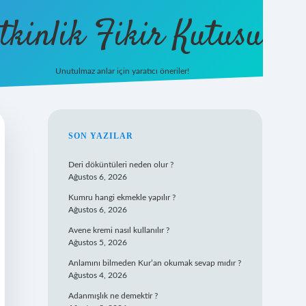
tkinlik Fikir Kutusu
Unutulmaz anlar için yaratıcı öneriler!
betexper 
SIDEBAR
SON YAZILAR
Deri döküntüleri neden olur ?
Ağustos 6, 2026
Kumru hangi ekmekle yapılır ?
Ağustos 6, 2026
Avene kremi nasıl kullanılır ?
Ağustos 5, 2026
Anlamını bilmeden Kur’an okumak sevap mıdır ?
Ağustos 4, 2026
Adanmışlık ne demektir ?