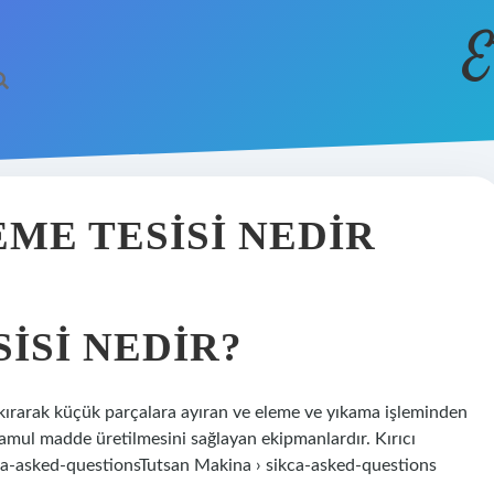
E
ME TESISI NEDIR
ISI NEDIR?
rı kırarak küçük parçalara ayıran ve eleme ve yıkama işleminden
amul madde üretilmesini sağlayan ekipmanlardır. Kırıcı
kca-asked-questionsTutsan Makina › sikca-asked-questions