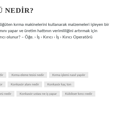
 NEDIR?
i öğüten kırma makinelerini kullanarak malzemeleri işleyen bir
mını yapar ve üretim hattının verimliliğini artırmak için
cı olunur? – Öğe. › İş › Kırıcı › İş › Kırıcı Operatörü
dir
Kırma eleme tesisi nedir
Kırma işlemi nasıl yapılır
or
Konkasör alanı nedir
Konkasör kaç ton
rü nedir
Konkasör ustası ne iş yapar
Kübikser kırıcı nedir