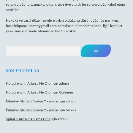
sorumluluğunu taşımakta olup, siteye üye olarak bu sorumluluğu kabul etmiş
sayılırlar.
Hukuka ve yasal düzenlemelere aykırı olduğunu düşündüğünüz içerikleri,
backlinkpanelicomtr@gmail.com
adresine bildirmeniz halinde, ilgili içerikler
yasal süre içerisinde sitemizden kaldırılacaktır.
Arama
SON YORUMLAR
Noradrenalin Artarsa Ne Olur
için
admin
Noradrenalin Artarsa Ne Olur
için
Gülseren
İStiridye Mantarı Neden Yıkanmaz
için
admin
İStiridye Mantarı Neden Yıkanmaz
için
Şahika
Spiral Daire Ne Anlama Gelir
için
admin