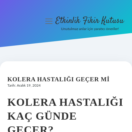
Etkinlik Fikir Kutusu
menüyü
aç
Unutulmaz anlar için yaratıcı öneriler!
Anasayfa
Gizlilik Politikası
Yasal Uyarı
KOLERA HASTALIĞI GEÇER MI
Hakkımızda
Tarih: Aralık 19, 2024
KOLERA HASTALIĞI
KAÇ GÜNDE
GEÇER?