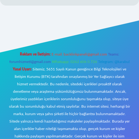
riş
Reklam ve İletişim:
E-mail:
backlinkpaneli@gmail.com
Teams:
forumhizmeti@gmail.com
Whatsapp: 0262 606 0 726
Telegram: @karabul
Yasal Uyarı:
Sitemiz, 5651 Sayılı Kanun gereğince Bilgi Teknolojileri ve
İletişim Kurumu (BTK) tarafından onaylanmış bir Yer Sağlayıcı olarak
hizmet vermektedir. Bu nedenle, sitedeki içerikleri proaktif olarak
denetleme veya araştırma yükümlülüğümüz bulunmamaktadır. Ancak,
üyelerimiz yazdıkları içeriklerin sorumluluğunu taşımakta olup, siteye üye
olarak bu sorumluluğu kabul etmiş sayılırlar. Bu internet sitesi, herhangi bir
marka, kurum veya şahıs şirketi ile hiçbir bağlantısı bulunmamaktadır.
Sitede yalnızca kendi hazırladığımız makaleler paylaşılmaktadır. Burada yer
alan içerikler haber niteliği taşımamakta olup, gerçek kurum ve kişiler
hakkında paylaşım yapılmamaktadır. Gerçek kurum ve kişiler ile isim