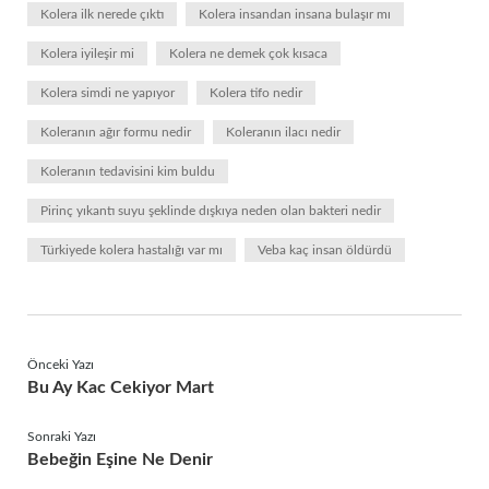
Kolera ilk nerede çıktı
Kolera insandan insana bulaşır mı
Kolera iyileşir mi
Kolera ne demek çok kısaca
Kolera simdi ne yapıyor
Kolera tifo nedir
Koleranın ağır formu nedir
Koleranın ilacı nedir
Koleranın tedavisini kim buldu
Pirinç yıkantı suyu şeklinde dışkıya neden olan bakteri nedir
Türkiyede kolera hastalığı var mı
Veba kaç insan öldürdü
Önceki Yazı
Bu Ay Kac Cekiyor Mart
Sonraki Yazı
Bebeğin Eşine Ne Denir