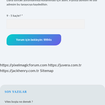
Daha sonraki yorumlarımda kullanılması için adım, e-posta adresim ve site
adresim bu tarayıcıya kaydedilsin.
9 - 5 kaçtır?
*
https://pixelmagicforum.com
https://juvera.com.tr
https://jackhenry.com.tr
Sitemap
SIDEBAR
SON YAZILAR
Vites boşta ne demek ?