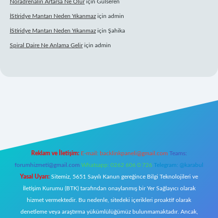
Noradrenalin Artarsa Ne Olur
için
Gülseren
İStiridye Mantarı Neden Yıkanmaz
için
admin
İStiridye Mantarı Neden Yıkanmaz
için
Şahika
Spiral Daire Ne Anlama Gelir
için
admin
r giriş
Reklam ve İletişim:
E-mail:
backlinkpaneli@gmail.com
Teams:
forumhizmeti@gmail.com
Whatsapp: 0262 606 0 726
Telegram: @karabul
Yasal Uyarı:
Sitemiz, 5651 Sayılı Kanun gereğince Bilgi Teknolojileri ve
İletişim Kurumu (BTK) tarafından onaylanmış bir Yer Sağlayıcı olarak
hizmet vermektedir. Bu nedenle, sitedeki içerikleri proaktif olarak
denetleme veya araştırma yükümlülüğümüz bulunmamaktadır. Ancak,