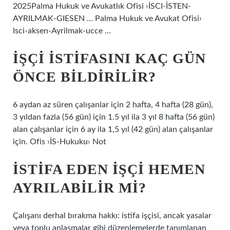
2025Palma Hukuk ve Avukatlık Ofisi ›İSCI-İSTEN-
AYRILMAK-GIESEN … Palma Hukuk ve Avukat Ofisi›
Isci-aksen-Ayrilmak-ucce …
İŞÇI ISTIFASINI KAÇ GÜN
ÖNCE BILDIRILIR?
6 aydan az süren çalışanlar için 2 hafta, 4 hafta (28 gün),
3 yıldan fazla (56 gün) için 1.5 yıl ila 3 yıl 8 hafta (56 gün)
alan çalışanlar için 6 ay ila 1,5 yıl (42 gün) alan çalışanlar
için. Ofis ›İS-Hukuku› Not
İSTIFA EDEN IŞÇI HEMEN
AYRILABILIR MI?
Çalışanı derhal bırakma hakkı: istifa işçisi, ancak yasalar
veya toplu anlaşmalar gibi düzenlemelerde tanımlanan