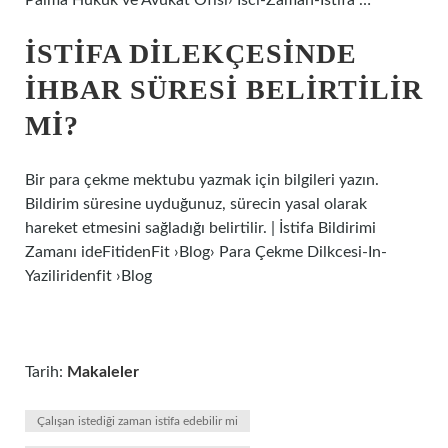
Palma Hukuk ve Avukat Ofisi› Isci-Zaman-Istifa …
İSTIFA DILEKÇESINDE
IHBAR SÜRESI BELIRTILIR
MI?
Bir para çekme mektubu yazmak için bilgileri yazın.
Bildirim süresine uyduğunuz, sürecin yasal olarak
hareket etmesini sağladığı belirtilir. | İstifa Bildirimi
Zamanı ideFitidenFit ›Blog› Para Çekme Dilkcesi-In-
Yaziliridenfit ›Blog
Tarih:
Makaleler
Çalışan istediği zaman istifa edebilir mi