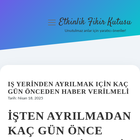
Etkinlik Fikir Kutusu
menüyü
aç
Unutulmaz anlar için yaratıcı öneriler!
Anasayfa
Gizlilik Politikası
Yasal Uyarı
IŞ YERINDEN AYRILMAK IÇIN KAÇ
Hakkımızda
GÜN ÖNCEDEN HABER VERILMELI
Tarih: Nisan 18, 2025
İŞTEN AYRILMADAN
KAÇ GÜN ÖNCE