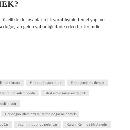
MEK?
 özellikle de insanların ilk yaratılıştaki temel yapı ve
ı doğuştan gelen yatkınlığı ifade eden bir terimdir.
ili nedir kısaca
Fıtrat doğuştan mıdır
Fıtrat gereği ne demek
at teriminin anlamı nedir
Fıtrat üzere misin ne demek
elili nedir
Her doğan İslam fıtratı üzerine doğar ne demek
 doğar
İnsanın fıtratında neler var
Kuranı Kerimde fıtrat nedir