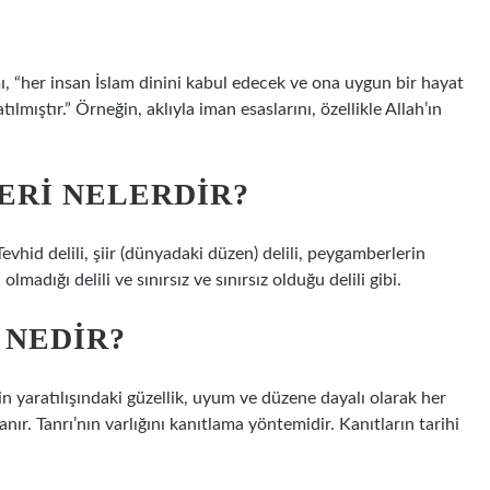
mı, “her insan İslam dinini kabul edecek ve ona uygun bir hayat
ılmıştır.” Örneğin, aklıyla iman esaslarını, özellikle Allah’ın
ERI NELERDIR?
 Tevhid delili, şiir (dünyadaki düzen) delili, peygamberlerin
 olmadığı delili ve sınırsız ve sınırsız olduğu delili gibi.
 NEDIR?
n yaratılışındaki güzellik, uyum ve düzene dayalı olarak her
nır. Tanrı’nın varlığını kanıtlama yöntemidir. Kanıtların tarihi