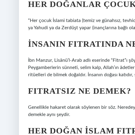
HER DOĞANLAR ÇOCUK
“Her çocuk İslami tabiata (temiz ve günahsız, tevhi
ya Yahudi ya da Zerdüşt yapar (inançlarına bağlı ola
İNSANIN FITRATINDA N
İbn Manzur, Lisânü’l-Arab adlı eserinde “Fitrat”ı şöyl
Peygamberlerin sünneti, selim kalp, Allah’ın âdetleri
ritüelleri de bilmek doğaldır. İnsanın doğası katıdır,
FITRATSIZ NE DEMEK?
Genellikle hakaret olarak söylenen bir söz. Neredeyse
demekle aynı şeydir.
HER DOĞAN İSLAM FIT