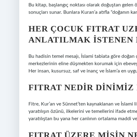
Bu kitap, başlangıç ​​noktası olarak doğuştan gelen öz
sonuçları sunar. Bunlara Kuran’a atıfla “doğanın kan
HER ÇOCUK FITRAT UZ
ANLATILMAK ISTENEN 
Bu hadisin temel mesajı, İslami tabiata göre doğan 
merkezlerinin eline düşmekten korumak için ebeve
Her insan, kusursuz, saf ve inanç ve İslam’a en uygu
FITRAT NEDIR DINIMIZ
Fitre, Kur’an ve Sünnet’ten kaynaklanan ve İslami l
yaratılışın özünü, ilkelerini ve temellerini ifade etm
yaratılıştan bu yana her canlının ortalama maddi ve
FITRAT ÜZERE MISIN 