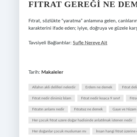
FITRAT GEREĞI NE DE
Fıtrat, sözlükte “yaratma” anlamına gelen, canlıların,
karakterini ifade eden; iyiye, doğruya ve güzele karş
Tavsiyeli Bağlantılar:
Sufle Nereye Ait
Tarih:
Makaleler
Allahın akli delilleri nelerdir
Erdem ne demek
Fıtrat del
Fıtrat nedir dinimiz İslam
Fıtrat nedir kısaca 9 sınıf
Fıtr
Fıtratın anlamı nedir
Fıtratsız ne demek
Gaye ve Nizam d
Her çocuk fıtrat uzere doğar hadisinde anlatılmak istenen nedir
Her doğanlar çocuk musluman mı
İnsan hangi fıtrat üzerine