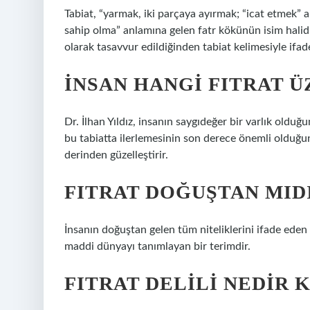
Tabiat, “yarmak, iki parçaya ayırmak; “icat etmek” a
sahip olma” anlamına gelen fatr kökünün isim halidir
olarak tasavvur edildiğinden tabiat kelimesiyle ifade
İNSAN HANGI FITRAT 
Dr. İlhan Yıldız, insanın saygıdeğer bir varlık oldu
bu tabiatta ilerlemesinin son derece önemli olduğun
derinden güzelleştirir.
FITRAT DOĞUŞTAN MID
İnsanın doğuştan gelen tüm niteliklerini ifade eden bi
maddi dünyayı tanımlayan bir terimdir.
FITRAT DELILI NEDIR 