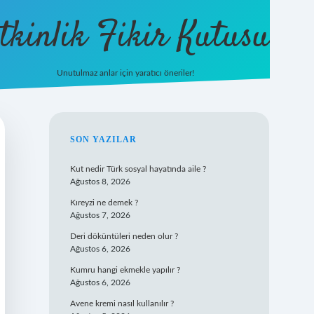
tkinlik Fikir Kutusu
Unutulmaz anlar için yaratıcı öneriler!
betexper giriş
SIDEBAR
SON YAZILAR
Kut nedir Türk sosyal hayatında aile ?
Ağustos 8, 2026
Kıreyzi ne demek ?
Ağustos 7, 2026
Deri döküntüleri neden olur ?
Ağustos 6, 2026
Kumru hangi ekmekle yapılır ?
Ağustos 6, 2026
Avene kremi nasıl kullanılır ?