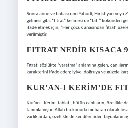
Sonra anne ve babası onu Yahudi, Hıristiyan veya Ze
gelmesi gibi, “fitrat” ​​kelimesi de “fatr” kökünden g
ifade etmek için, “Her çocuk anasından fıtratı üzere 
verilmiştir.
FITRAT NEDIR KISACA 9.
Fıtrat, sözlükte “yaratma” anlamına gelen, canlıların,
karakterini ifade eden; iyiye, doğruya ve güzele karş
KUR’AN-I KERIM’DE FI
Kur’an-ı Kerim; tabiatı, bütün canlıların, özellikle d
tanımlamıştır. Allah bu konuda muhatap olarak insa
varlıklardan, özellikle de kendilerinden faydalanmay