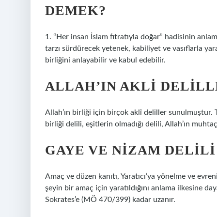
DEMEK?
1. “Her insan İslam fıtratıyla doğar” hadisinin anla
tarzı sürdürecek yetenek, kabiliyet ve vasıflarla yarat
birliğini anlayabilir ve kabul edebilir.
ALLAH’IN AKLI DELILL
Allah’ın birliği için birçok aklî deliller sunulmuştur.
birliği delili, eşitlerin olmadığı delili, Allah’ın muhtaç
GAYE VE NIZAM DELILI
Amaç ve düzen kanıtı, Yaratıcı’ya yönelme ve evreni
şeyin bir amaç için yaratıldığını anlama ilkesine daya
Sokrates’e (MÖ 470/399) kadar uzanır.