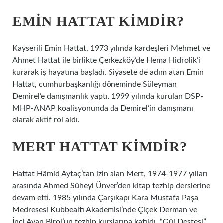
EMIN HATTAT KIMDIR?
Kayserili Emin Hattat, 1973 yılında kardeşleri Mehmet ve
Ahmet Hattat ile birlikte Çerkezköy’de Hema Hidrolik’i
kurarak iş hayatına başladı. Siyasete de adım atan Emin
Hattat, cumhurbaşkanlığı döneminde Süleyman
Demirel’e danışmanlık yaptı. 1999 yılında kurulan DSP-
MHP-ANAP koalisyonunda da Demirel’in danışmanı
olarak aktif rol aldı.
MERT HATTAT KIMDIR?
Hattat Hâmid Aytaç’tan izin alan Mert, 1974-1977 yılları
arasında Ahmed Süheyl Ünver’den kitap tezhip derslerine
devam etti. 1985 yılında Çarşıkapı Kara Mustafa Paşa
Medresesi Kubbealtı Akademisi’nde Çiçek Derman ve
İnci Ayan Birol’un tezhip kurslarına katıldı. “Gül Destesi”