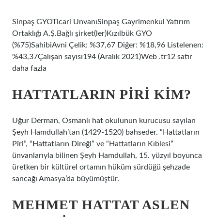
Sinpaş GYOTicari UnvanıSinpaş Gayrimenkul Yatırım
Ortaklığı A.Ş.Bağlı şirket(ler)Kızılbük GYO
(%75)SahibiAvni Çelik: %37,67 Diğer: %18,96 Listelenen:
%43,37Çalışan sayısı194 (Aralık 2021)Web .tr12 satır
daha fazla
HATTATLARIN PIRI KIM?
Uğur Derman, Osmanlı hat okulunun kurucusu sayılan
Şeyh Hamdullah’tan (1429-1520) bahseder. “Hattatların
Pîri”, “Hattatların Direği” ve “Hattatların Kıblesi”
ünvanlarıyla bilinen Şeyh Hamdullah, 15. yüzyıl boyunca
üretken bir kültürel ortamın hüküm sürdüğü şehzade
sancağı Amasya’da büyümüştür.
MEHMET HATTAT ASLEN