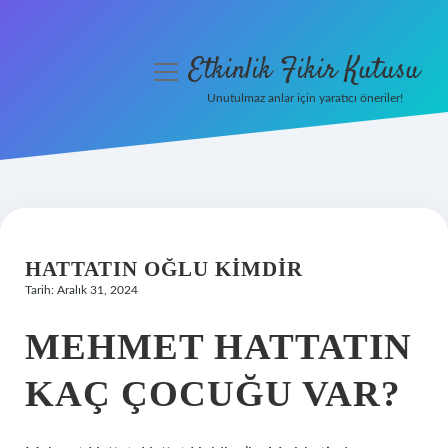
Etkinlik Fikir Kutusu
menüyü
aç
Unutulmaz anlar için yaratıcı öneriler!
Anasayfa
Gizlilik Politikası
Yasal Uyarı
HATTATIN OĞLU KIMDIR
Hakkımızda
Tarih: Aralık 31, 2024
MEHMET HATTATIN
KAÇ ÇOCUĞU VAR?