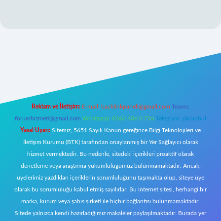
iriş
Reklam ve İletişim:
E-mail:
backlinkpaneli@gmail.com
Teams:
forumhizmeti@gmail.com
Whatsapp: 0262 606 0 726
Telegram: @karabul
Yasal Uyarı:
Sitemiz, 5651 Sayılı Kanun gereğince Bilgi Teknolojileri ve
İletişim Kurumu (BTK) tarafından onaylanmış bir Yer Sağlayıcı olarak
hizmet vermektedir. Bu nedenle, sitedeki içerikleri proaktif olarak
denetleme veya araştırma yükümlülüğümüz bulunmamaktadır. Ancak,
üyelerimiz yazdıkları içeriklerin sorumluluğunu taşımakta olup, siteye üye
olarak bu sorumluluğu kabul etmiş sayılırlar. Bu internet sitesi, herhangi bir
marka, kurum veya şahıs şirketi ile hiçbir bağlantısı bulunmamaktadır.
Sitede yalnızca kendi hazırladığımız makaleler paylaşılmaktadır. Burada yer