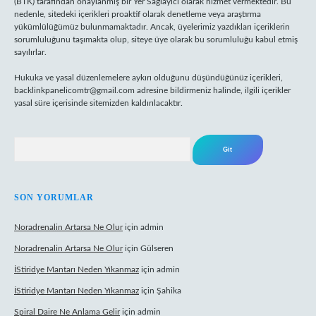
(BTK) tarafından onaylanmış bir Yer Sağlayıcı olarak hizmet vermektedir. Bu
nedenle, sitedeki içerikleri proaktif olarak denetleme veya araştırma
yükümlülüğümüz bulunmamaktadır. Ancak, üyelerimiz yazdıkları içeriklerin
sorumluluğunu taşımakta olup, siteye üye olarak bu sorumluluğu kabul etmiş
sayılırlar.
Hukuka ve yasal düzenlemelere aykırı olduğunu düşündüğünüz içerikleri,
backlinkpanelicomtr@gmail.com
adresine bildirmeniz halinde, ilgili içerikler
yasal süre içerisinde sitemizden kaldırılacaktır.
Arama
SON YORUMLAR
Noradrenalin Artarsa Ne Olur
için
admin
Noradrenalin Artarsa Ne Olur
için
Gülseren
İStiridye Mantarı Neden Yıkanmaz
için
admin
İStiridye Mantarı Neden Yıkanmaz
için
Şahika
Spiral Daire Ne Anlama Gelir
için
admin