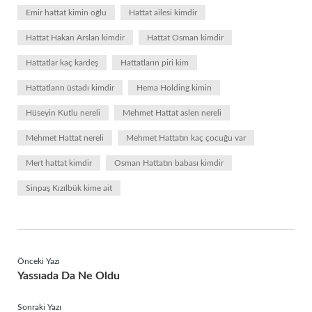
Emir hattat kimin oğlu
Hattat ailesi kimdir
Hattat Hakan Arslan kimdir
Hattat Osman kimdir
Hattatlar kaç kardeş
Hattatların piri kim
Hattatların üstadı kimdir
Hema Holding kimin
Hüseyin Kutlu nereli
Mehmet Hattat aslen nereli
Mehmet Hattat nereli
Mehmet Hattatın kaç çocuğu var
Mert hattat kimdir
Osman Hattatın babası kimdir
Sinpaş Kızılbük kime ait
Önceki Yazı
Yassıada Da Ne Oldu
Sonraki Yazı