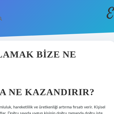
E
AMAK BIZE NE
A NE KAZANDIRIR?
luluk, hareketlilik ve üretkenliği artırma fırsatı verir. Kişisel
 sağlar. Doğru sayıda uygun kişinin doğru zamanda doğru işte