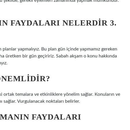
. Bu şekilde, gerekli eylemleri zamanında yapmak mümkündür.
N FAYDALARI NELERDIR 3.
n planlar yapmalıyız. Bu plan gün içinde yapmamız gereken
aha üretken bir gün geçiririz. Sabah akşam o konu hakkında
yız.
ÖNEMLIDIR?
 ortak temalara ve etkinliklere yönelim sağlar. Konuların ve
ı sağlar. Vurgulanacak noktaları belirler.
LMANIN FAYDALARI