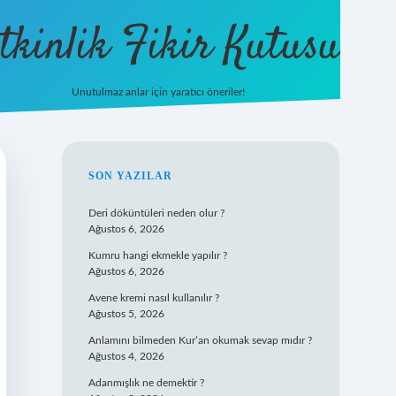
tkinlik Fikir Kutusu
Unutulmaz anlar için yaratıcı öneriler!
betexper giriş
SIDEBAR
SON YAZILAR
Deri döküntüleri neden olur ?
Ağustos 6, 2026
Kumru hangi ekmekle yapılır ?
Ağustos 6, 2026
Avene kremi nasıl kullanılır ?
Ağustos 5, 2026
Anlamını bilmeden Kur’an okumak sevap mıdır ?
Ağustos 4, 2026
Adanmışlık ne demektir ?