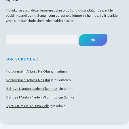
sayılırlar.
Hukuka ve yasal düzenlemelere aykırı olduğunu düşündüğünüz içerikleri,
backlinkpanelicomtr@gmail.com
adresine bildirmeniz halinde, ilgili içerikler
yasal süre içerisinde sitemizden kaldırılacaktır.
Arama
SON YORUMLAR
Noradrenalin Artarsa Ne Olur
için
admin
Noradrenalin Artarsa Ne Olur
için
Gülseren
İStiridye Mantarı Neden Yıkanmaz
için
admin
İStiridye Mantarı Neden Yıkanmaz
için
Şahika
Spiral Daire Ne Anlama Gelir
için
admin