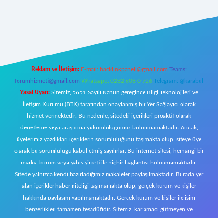
r giriş
Reklam ve İletişim:
E-mail:
backlinkpaneli@gmail.com
Teams:
forumhizmeti@gmail.com
Whatsapp: 0262 606 0 726
Telegram: @karabul
Yasal Uyarı:
Sitemiz, 5651 Sayılı Kanun gereğince Bilgi Teknolojileri ve
İletişim Kurumu (BTK) tarafından onaylanmış bir Yer Sağlayıcı olarak
hizmet vermektedir. Bu nedenle, sitedeki içerikleri proaktif olarak
denetleme veya araştırma yükümlülüğümüz bulunmamaktadır. Ancak,
üyelerimiz yazdıkları içeriklerin sorumluluğunu taşımakta olup, siteye üye
olarak bu sorumluluğu kabul etmiş sayılırlar. Bu internet sitesi, herhangi bir
marka, kurum veya şahıs şirketi ile hiçbir bağlantısı bulunmamaktadır.
Sitede yalnızca kendi hazırladığımız makaleler paylaşılmaktadır. Burada yer
alan içerikler haber niteliği taşımamakta olup, gerçek kurum ve kişiler
hakkında paylaşım yapılmamaktadır. Gerçek kurum ve kişiler ile isim
benzerlikleri tamamen tesadüfidir. Sitemiz, kar amacı gütmeyen ve