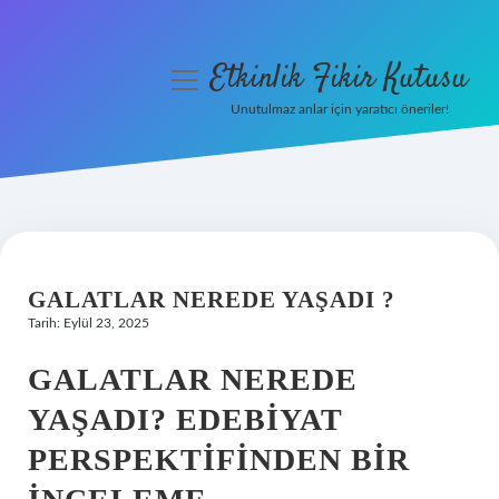
Etkinlik Fikir Kutusu
menüyü
aç
Unutulmaz anlar için yaratıcı öneriler!
Anasayfa
Gizlilik Politikası
Yasal Uyarı
GALATLAR NEREDE YAŞADI ?
Hakkımızda
Tarih: Eylül 23, 2025
GALATLAR NEREDE
YAŞADI? EDEBIYAT
PERSPEKTIFINDEN BIR