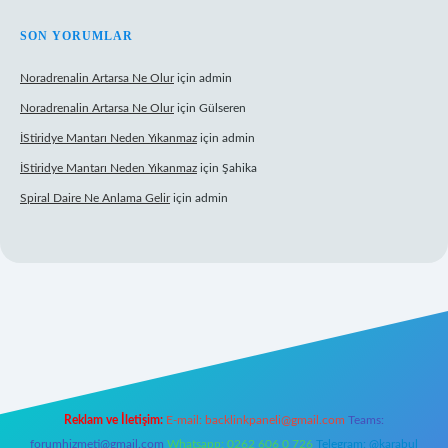
SON YORUMLAR
Noradrenalin Artarsa Ne Olur
için
admin
Noradrenalin Artarsa Ne Olur
için
Gülseren
İStiridye Mantarı Neden Yıkanmaz
için
admin
İStiridye Mantarı Neden Yıkanmaz
için
Şahika
Spiral Daire Ne Anlama Gelir
için
admin
riş
Reklam ve İletişim:
E-mail:
backlinkpaneli@gmail.com
Teams:
forumhizmeti@gmail.com
Whatsapp: 0262 606 0 726
Telegram: @karabul