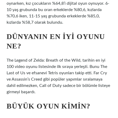
oynarken, kız çocukların %64,8’i dijital oyun oynuyor. 6-
10 yaş grubunda bu oran erkeklerde %80,6, kızlarda
%70,6 iken, 11-15 yaş grubunda erkeklerde %85,0,
kızlarda %58,7 olarak bulundu.
DÜNYANIN EN IYI OYUNU
NE?
The Legend of Zelda: Breath of the Wild, tarihin en iyi
100 video oyunu listesinde ilk sıraya yerleşti. Bunu The
Last of Us ve efsanevi Tetris oyunları takip etti. Far Cry
ve Assassin’s Creed gibi popüler yapımlar sıralamaya
dahil edilmezken, Call of Duty sadece bir bölümle listeye
girmeyi başardı.
BÜYÜK OYUN KIMIN?