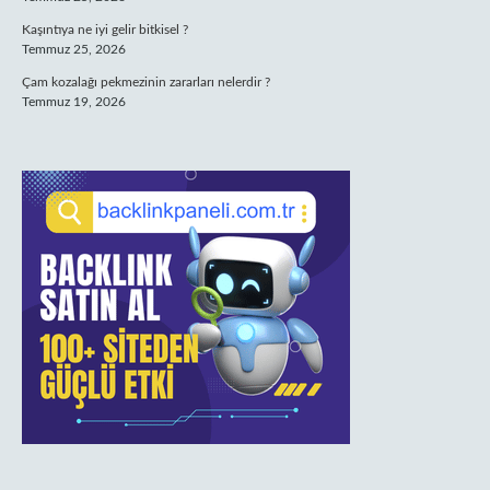
Kaşıntıya ne iyi gelir bitkisel ?
Temmuz 25, 2026
Çam kozalağı pekmezinin zararları nelerdir ?
Temmuz 19, 2026