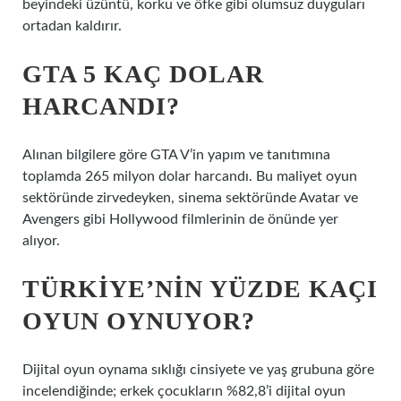
beyindeki üzüntü, korku ve öfke gibi olumsuz duyguları
ortadan kaldırır.
GTA 5 KAÇ DOLAR
HARCANDI?
Alınan bilgilere göre GTA V’in yapım ve tanıtımına
toplamda 265 milyon dolar harcandı. Bu maliyet oyun
sektöründe zirvedeyken, sinema sektöründe Avatar ve
Avengers gibi Hollywood filmlerinin de önünde yer
alıyor.
TÜRKIYE’NIN YÜZDE KAÇI
OYUN OYNUYOR?
Dijital oyun oynama sıklığı cinsiyete ve yaş grubuna göre
incelendiğinde; erkek çocukların %82,8’i dijital oyun