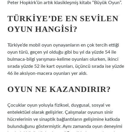
Peter Hopkirk’ün artık klasikleşmiş kitabı “Büyük Oyun”.
TÜRKIYE’DE EN SEVILEN
OYUN HANGISI?
Türkiye’de mobil oyun oynayanların en çok tercih ettiği
oyun türü, geçen yıl olduğu gibi bu yıl da yüzde 54 ile
bulmaca-bilgi yarışması-kelime oyunları olurken, ikinci
sırada yüzde 52 ile kart oyunları, üçüncü sırada ise yüzde
46 ile aksiyon-macera oyunları yer aldı.
OYUN NE KAZANDIRIR?
Çocuklar oyun yoluyla fiziksel, duygusal, sosyal ve
entelektüel olarak gelişirler. Çalışmalar oyunun sinir
hücrelerinin ve sinaptik bağlantıların gelişimine katkıda
bulunduğunu göstermiştir. Aynı zamanda oyun deneyimi