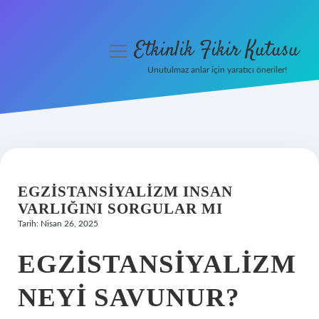
Etkinlik Fikir Kutusu
menüyü
aç
Unutulmaz anlar için yaratıcı öneriler!
Anasayfa
Gizlilik Politikası
Yasal Uyarı
EGZISTANSIYALIZM INSAN
Hakkımızda
VARLIĞINI SORGULAR MI
Tarih: Nisan 26, 2025
EGZISTANSIYALIZM
NEYI SAVUNUR?