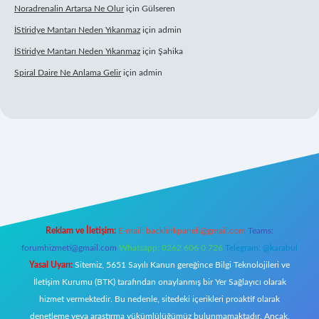
Noradrenalin Artarsa Ne Olur
için
Gülseren
İStiridye Mantarı Neden Yıkanmaz
için
admin
İStiridye Mantarı Neden Yıkanmaz
için
Şahika
Spiral Daire Ne Anlama Gelir
için
admin
 giriş
Reklam ve İletişim:
E-mail:
backlinkpaneli@gmail.com
Teams:
forumhizmeti@gmail.com
Whatsapp: 0262 606 0 726
Telegram: @karabul
Yasal Uyarı:
Sitemiz, 5651 Sayılı Kanun gereğince Bilgi Teknolojileri ve
İletişim Kurumu (BTK) tarafından onaylanmış bir Yer Sağlayıcı olarak
hizmet vermektedir. Bu nedenle, sitedeki içerikleri proaktif olarak
denetleme veya araştırma yükümlülüğümüz bulunmamaktadır. Ancak,