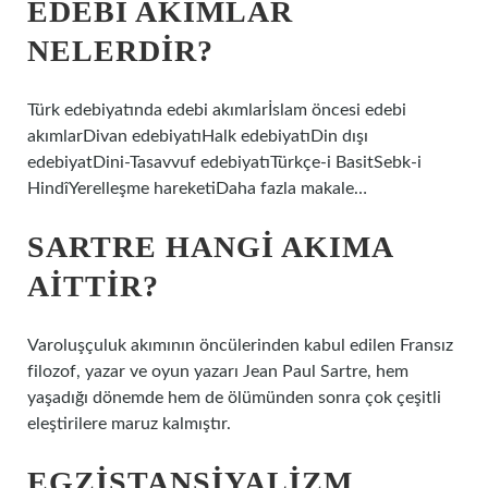
EDEBI AKIMLAR
NELERDIR?
Türk edebiyatında edebi akımlarİslam öncesi edebi
akımlarDivan edebiyatıHalk edebiyatıDin dışı
edebiyatDini-Tasavvuf edebiyatıTürkçe-i BasitSebk-i
HindîYerelleşme hareketiDaha fazla makale…
SARTRE HANGI AKIMA
AITTIR?
Varoluşçuluk akımının öncülerinden kabul edilen Fransız
filozof, yazar ve oyun yazarı Jean Paul Sartre, hem
yaşadığı dönemde hem de ölümünden sonra çok çeşitli
eleştirilere maruz kalmıştır.
EGZISTANSIYALIZM