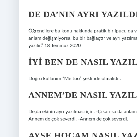
DE DA’NIN AYRI YAZILD
Öğrencilere bu konu hakkında pratik bir ipucu da ve
anlam değişmiyorsa, bu bir bağlaçtır ve ayrı yazılma
yazılır.” 18 Temmuz 2020
İYI BEN DE NASIL YAZI
Doğru kullanım “Me too” şeklinde olmalıdır.
ANNEM’DE NASIL YAZIL
De,da ekinin ayrı yazılması için: -Çıkarılsa da anl
Annem de çok severdi. -Annem de çok severdi.
AYŞE HOCAM NASIL YAZ