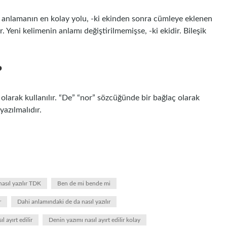
ini anlamanın en kolay yolu, -ki ekinden sonra cümleye eklenen
 Yeni kelimenin anlamı değiştirilmemişse, -ki ekidir. Bileşik
?
larak kullanılır. “De” “nor” sözcüğünde bir bağlaç olarak
yazılmalıdır.
sıl yazılır TDK
Ben de mi bende mi
r
Dahi anlamındaki de da nasıl yazılır
l ayırt edilir
Denin yazımı nasıl ayırt edilir kolay