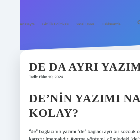
Anasayfa
Gizlilik Politikası
Yasal Uyarı
Hakkımızda
DE DA AYRI YAZIM
Tarih: Ekim 10, 2024
DE’NIN YAZIMI NA
KOLAY?
“de” bağlacının yazımı “de” bağlacı ayrı bir sözcük 
karıştırılmamalıdır. Ayırma yöntemi, cümledeki “de”