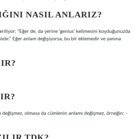
IĞINI NASIL ANLARIZ?
riliyor: “Eğer de, da yerine ‘genius’ kelimesini koyduğunuzda
lıdır.” Eğer anlam değişiyorsa, bu bir eklemedir ve yanına
LIR?
IR?
amı değişmez, olmasa da cümlenin anlamı değişmez, örneğin: -
ILIR TDK?