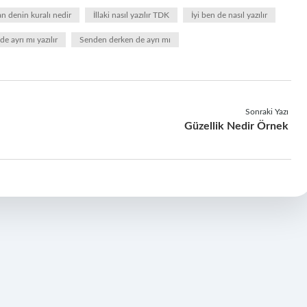
an denin kuralı nedir
İllaki nasıl yazılır TDK
İyi ben de nasıl yazılır
de ayrı mı yazılır
Senden derken de ayrı mı
Sonraki Yazı
Güzellik Nedir Örnek