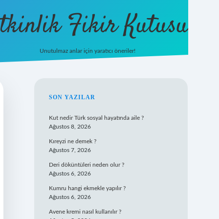
tkinlik Fikir Kutusu
Unutulmaz anlar için yaratıcı öneriler!
betexper gi
SIDEBAR
SON YAZILAR
Kut nedir Türk sosyal hayatında aile ?
Ağustos 8, 2026
Kıreyzi ne demek ?
Ağustos 7, 2026
Deri döküntüleri neden olur ?
Ağustos 6, 2026
Kumru hangi ekmekle yapılır ?
Ağustos 6, 2026
Avene kremi nasıl kullanılır ?