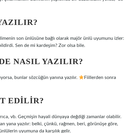
YAZILIR?
kelimenin son ünlüsüne bağlı olarak majör ünlü uyumunu izler:
ldirdi. Sen de mi kardeşim? Zor olsa bile.
E NASIL YAZILIR?
uyorsa, bunlar sözcüğün yanına yazılır.
Fiillerden sonra
T EDILIR?
rıca, vb. Geçmişin hayali dünyaya değdiği zamanlar olabilir.
yan yana yazılır: belki, çünkü, rağmen, beri, görünüşe göre,
nlülerin uyumuna da karşılık gelir.