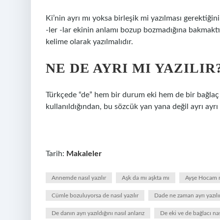
Ki’nin ayrı mı yoksa birleşik mi yazılması gerektiğ
-ler -lar ekinin anlamı bozup bozmadığına bakmaktır.
kelime olarak yazılmalıdır.
NE DE AYRI MI YAZILIR
Türkçede “de” hem bir durum eki hem de bir bağlaç o
kullanıldığından, bu sözcük yan yana değil ayrı ayrı 
Tarih:
Makaleler
Annemde nasıl yazılır
Aşk da mı aşkta mı
Ayşe Hocam na
Cümle bozuluyorsa de nasıl yazılır
Dade ne zaman ayrı yazılı
De danın ayrı yazıldığını nasıl anlarız
De eki ve de bağlacı nası