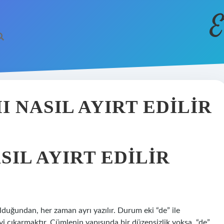
E
I NASIL AYIRT EDILIR
SIL AYIRT EDILIR
olduğundan, her zaman ayrı yazılır. Durum eki “de” ile
yi çıkarmaktır. Cümlenin yapısında bir düzensizlik yoksa, “de”