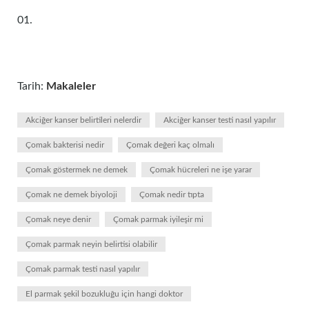
01.
Tarih:
Makaleler
Akciğer kanser belirtileri nelerdir
Akciğer kanser testi nasıl yapılır
Çomak bakterisi nedir
Çomak değeri kaç olmalı
Çomak göstermek ne demek
Çomak hücreleri ne işe yarar
Çomak ne demek biyoloji
Çomak nedir tıpta
Çomak neye denir
Çomak parmak iyileşir mi
Çomak parmak neyin belirtisi olabilir
Çomak parmak testi nasıl yapılır
El parmak şekil bozukluğu için hangi doktor