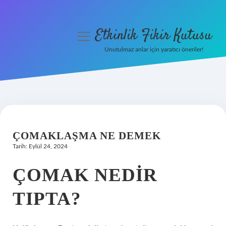
Etkinlik Fikir Kutusu
menüyü
aç
Unutulmaz anlar için yaratıcı öneriler!
Anasayfa
Gizlilik Politikası
Yasal Uyarı
ÇOMAKLAŞMA NE DEMEK
Hakkımızda
Tarih: Eylül 24, 2024
ÇOMAK NEDIR
TIPTA?