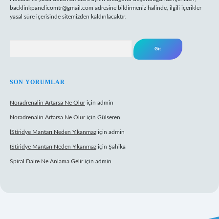
backlinkpanelicomtr@gmail.com
adresine bildirmeniz halinde, ilgili içerikler
yasal süre içerisinde sitemizden kaldırılacaktır.
Arama
SON YORUMLAR
Noradrenalin Artarsa Ne Olur
için
admin
Noradrenalin Artarsa Ne Olur
için
Gülseren
İStiridye Mantarı Neden Yıkanmaz
için
admin
İStiridye Mantarı Neden Yıkanmaz
için
Şahika
Spiral Daire Ne Anlama Gelir
için
admin