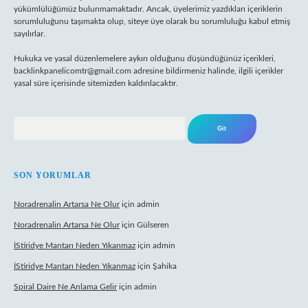
yükümlülüğümüz bulunmamaktadır. Ancak, üyelerimiz yazdıkları içeriklerin
sorumluluğunu taşımakta olup, siteye üye olarak bu sorumluluğu kabul etmiş
sayılırlar.
Hukuka ve yasal düzenlemelere aykırı olduğunu düşündüğünüz içerikleri,
backlinkpanelicomtr@gmail.com
adresine bildirmeniz halinde, ilgili içerikler
yasal süre içerisinde sitemizden kaldırılacaktır.
Arama
SON YORUMLAR
Noradrenalin Artarsa Ne Olur
için
admin
Noradrenalin Artarsa Ne Olur
için
Gülseren
İStiridye Mantarı Neden Yıkanmaz
için
admin
İStiridye Mantarı Neden Yıkanmaz
için
Şahika
Spiral Daire Ne Anlama Gelir
için
admin