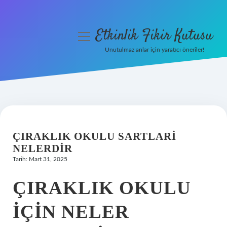
Etkinlik Fikir Kutusu
menüyü
aç
Unutulmaz anlar için yaratıcı öneriler!
Anasayfa
Gizlilik Politikası
Yasal Uyarı
ÇIRAKLIK OKULU SARTLARI
Hakkımızda
NELERDIR
Tarih: Mart 31, 2025
ÇIRAKLIK OKULU
IÇIN NELER