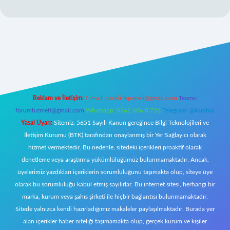
exper giriş
Reklam ve İletişim:
E-mail:
backlinkpaneli@gmail.com
Teams:
forumhizmeti@gmail.com
Whatsapp: 0262 606 0 726
Telegram: @karabul
Yasal Uyarı:
Sitemiz, 5651 Sayılı Kanun gereğince Bilgi Teknolojileri ve
İletişim Kurumu (BTK) tarafından onaylanmış bir Yer Sağlayıcı olarak
hizmet vermektedir. Bu nedenle, sitedeki içerikleri proaktif olarak
denetleme veya araştırma yükümlülüğümüz bulunmamaktadır. Ancak,
üyelerimiz yazdıkları içeriklerin sorumluluğunu taşımakta olup, siteye üye
olarak bu sorumluluğu kabul etmiş sayılırlar. Bu internet sitesi, herhangi bir
marka, kurum veya şahıs şirketi ile hiçbir bağlantısı bulunmamaktadır.
Sitede yalnızca kendi hazırladığımız makaleler paylaşılmaktadır. Burada yer
alan içerikler haber niteliği taşımamakta olup, gerçek kurum ve kişiler