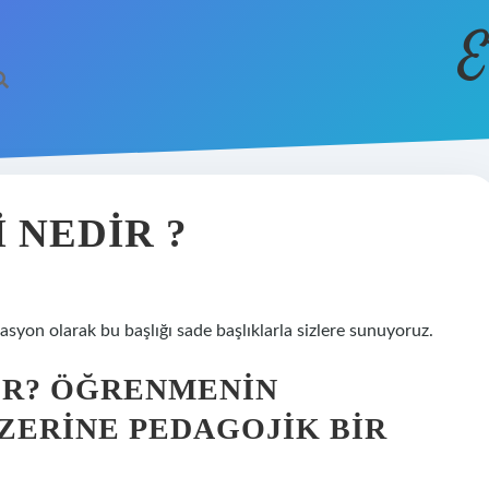
E
 NEDIR ?
yon olarak bu başlığı sade başlıklarla sizlere sunuyoruz.
IR? ÖĞRENMENIN
ERINE PEDAGOJIK BIR