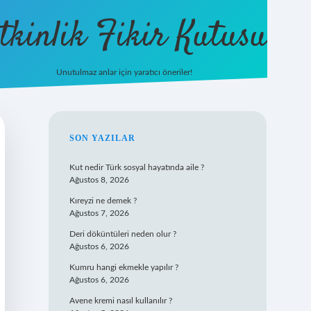
tkinlik Fikir Kutusu
Unutulmaz anlar için yaratıcı öneriler!
betexper giri
SIDEBAR
SON YAZILAR
Kut nedir Türk sosyal hayatında aile ?
Ağustos 8, 2026
Kıreyzi ne demek ?
Ağustos 7, 2026
Deri döküntüleri neden olur ?
Ağustos 6, 2026
Kumru hangi ekmekle yapılır ?
Ağustos 6, 2026
Avene kremi nasıl kullanılır ?