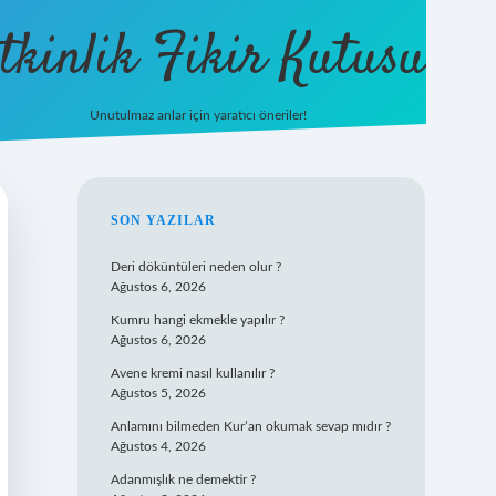
tkinlik Fikir Kutusu
Unutulmaz anlar için yaratıcı öneriler!
betexper giriş
SIDEBAR
SON YAZILAR
Deri döküntüleri neden olur ?
Ağustos 6, 2026
Kumru hangi ekmekle yapılır ?
Ağustos 6, 2026
Avene kremi nasıl kullanılır ?
Ağustos 5, 2026
Anlamını bilmeden Kur’an okumak sevap mıdır ?
Ağustos 4, 2026
Adanmışlık ne demektir ?