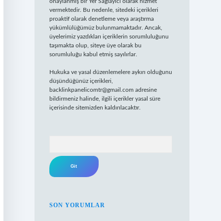
onaylanmış bir Yer Sağlayıcı olarak hizmet
vermektedir. Bu nedenle, sitedeki içerikleri
proaktif olarak denetleme veya araştırma
yükümlülüğümüz bulunmamaktadır. Ancak,
üyelerimiz yazdıkları içeriklerin sorumluluğunu
taşımakta olup, siteye üye olarak bu
sorumluluğu kabul etmiş sayılırlar.
Hukuka ve yasal düzenlemelere aykırı olduğunu
düşündüğünüz içerikleri,
backlinkpanelicomtr@gmail.com
adresine
bildirmeniz halinde, ilgili içerikler yasal süre
içerisinde sitemizden kaldırılacaktır.
Arama
SON YORUMLAR