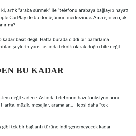
i ki, artık “araba sürmek” ile “telefonu arabaya bağlayıp hayatı
. Apple CarPlay de bu dönüşümün merkezinde. Ama işin en çok
anır mı?
kadar basit değil. Hatta burada ciddi bir pazarlama
ılan şeylerin yarısı aslında teknik olarak doğru bile değil.
DEN BU KADAR
stem değil sadece. Aslında telefonun bazı fonksiyonlarını
. Harita, müzik, mesajlar, aramalar… Hepsi daha “tek
h gibi tek bir bağlantı türüne indirgenemeyecek kadar