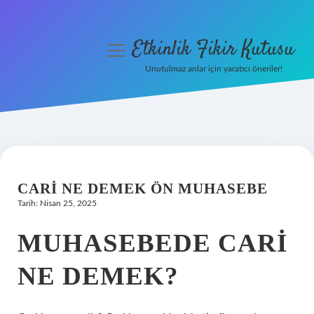
Etkinlik Fikir Kutusu
menüyü
aç
Unutulmaz anlar için yaratıcı öneriler!
Anasayfa
Gizlilik Politikası
Yasal Uyarı
CARI NE DEMEK ÖN MUHASEBE
Hakkımızda
Tarih: Nisan 25, 2025
MUHASEBEDE CARI
NE DEMEK?