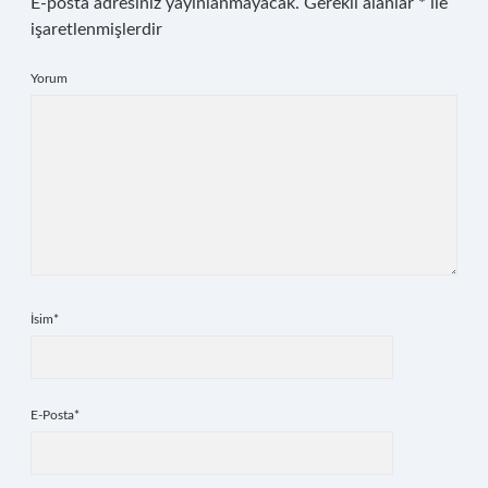
E-posta adresiniz yayınlanmayacak.
Gerekli alanlar
*
ile
işaretlenmişlerdir
Yorum
İsim*
E-Posta*