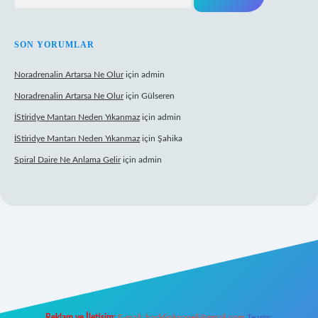
SON YORUMLAR
Noradrenalin Artarsa Ne Olur
için
admin
Noradrenalin Artarsa Ne Olur
için
Gülseren
İStiridye Mantarı Neden Yıkanmaz
için
admin
İStiridye Mantarı Neden Yıkanmaz
için
Şahika
Spiral Daire Ne Anlama Gelir
için
admin
giriş
Reklam ve İletişim:
E-mail:
backlinkpaneli@gmail.com
Teams: