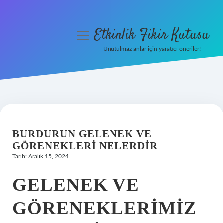
Etkinlik Fikir Kutusu
menüyü
aç
Unutulmaz anlar için yaratıcı öneriler!
Anasayfa
Gizlilik Politikası
Yasal Uyarı
BURDURUN GELENEK VE
Hakkımızda
GÖRENEKLERI NELERDIR
Tarih: Aralık 15, 2024
GELENEK VE
GÖRENEKLERIMIZ