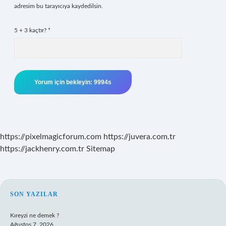
adresim bu tarayıcıya kaydedilsin.
5 + 3 kaçtır?
*
https://pixelmagicforum.com
https://juvera.com.tr
https://jackhenry.com.tr
Sitemap
SIDEBAR
SON YAZILAR
Kıreyzi ne demek ?
Ağustos 7, 2026