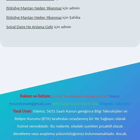
İStiridye Mantarı Neden Yıkanmaz
için
admin
İStiridye Mantarı Neden Yıkanmaz
için
Şahika
Spiral Daire Ne Anlama Gelir
için
admin
iriş
Reklam ve İletişim:
E-mail:
backlinkpaneli@gmail.com
Teams:
forumhizmeti@gmail.com
Whatsapp: 0262 606 0 726
Telegram: @karabul
Yasal Uyarı:
Sitemiz, 5651 Sayılı Kanun gereğince Bilgi Teknolojileri ve
İletişim Kurumu (BTK) tarafından onaylanmış bir Yer Sağlayıcı olarak
hizmet vermektedir. Bu nedenle, sitedeki içerikleri proaktif olarak
denetleme veya araştırma yükümlülüğümüz bulunmamaktadır. Ancak,