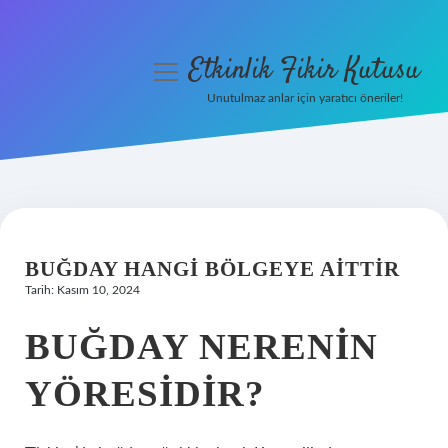
Etkinlik Fikir Kutusu
menüyü
aç
Unutulmaz anlar için yaratıcı öneriler!
Anasayfa
Gizlilik Politikası
Yasal Uyarı
BUĞDAY HANGI BÖLGEYE AITTIR
Hakkımızda
Tarih: Kasım 10, 2024
BUĞDAY NERENIN
YÖRESIDIR?