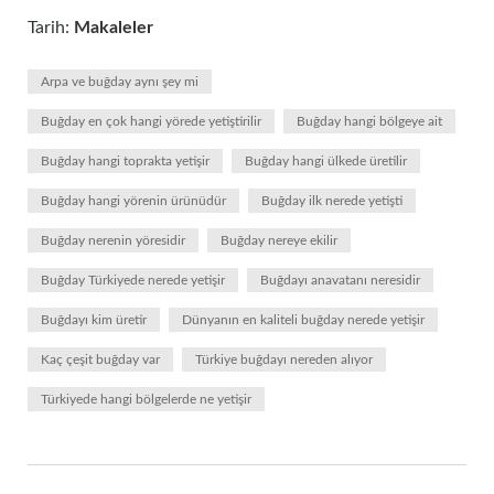
Tarih:
Makaleler
Arpa ve buğday aynı şey mi
Buğday en çok hangi yörede yetiştirilir
Buğday hangi bölgeye ait
Buğday hangi toprakta yetişir
Buğday hangi ülkede üretilir
Buğday hangi yörenin ürünüdür
Buğday ilk nerede yetişti
Buğday nerenin yöresidir
Buğday nereye ekilir
Buğday Türkiyede nerede yetişir
Buğdayı anavatanı neresidir
Buğdayı kim üretir
Dünyanın en kaliteli buğday nerede yetişir
Kaç çeşit buğday var
Türkiye buğdayı nereden alıyor
Türkiyede hangi bölgelerde ne yetişir