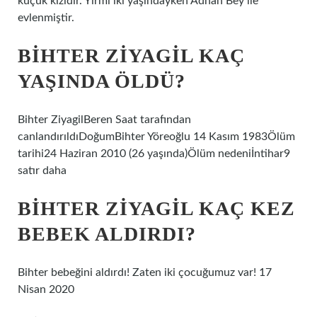
küçük kızıdır. Yirmi iki yaşındayken Adnan Bey ile
evlenmiştir.
BIHTER ZIYAGIL KAÇ
YAŞINDA ÖLDÜ?
Bihter ZiyagilBeren Saat tarafından
canlandırıldıDoğumBihter Yöreoğlu 14 Kasım 1983Ölüm
tarihi24 Haziran 2010 (26 yaşında)Ölüm nedeniİntihar9
satır daha
BIHTER ZIYAGIL KAÇ KEZ
BEBEK ALDIRDI?
Bihter bebeğini aldırdı! Zaten iki çocuğumuz var! 17
Nisan 2020