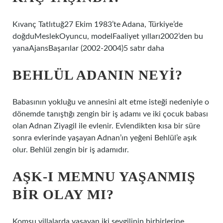
Kıvanç Tatlıtuğ27 Ekim 1983’te Adana, Türkiye’de
doğduMeslekOyuncu, modelFaaliyet yılları2002’den bu
yanaAjansBaşarılar (2002-2004)5 satır daha
BEHLÜL ADANIN NEYI?
Babasının yokluğu ve annesini alt etme isteği nedeniyle o
dönemde tanıştığı zengin bir iş adamı ve iki çocuk babası
olan Adnan Ziyagil ile evlenir. Evlendikten kısa bir süre
sonra evlerinde yaşayan Adnan’ın yeğeni Behlül’e aşık
olur. Behlül zengin bir iş adamıdır.
AŞK-I MEMNU YAŞANMIŞ
BIR OLAY MI?
Komşu villalarda yaşayan iki sevgilinin birbirlerine