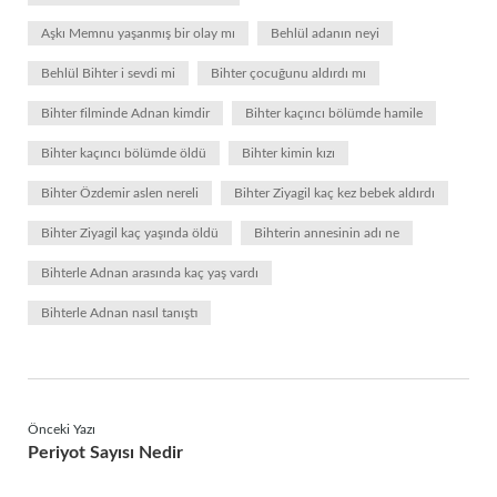
Aşkı Memnu yaşanmış bir olay mı
Behlül adanın neyi
Behlül Bihter i sevdi mi
Bihter çocuğunu aldırdı mı
Bihter filminde Adnan kimdir
Bihter kaçıncı bölümde hamile
Bihter kaçıncı bölümde öldü
Bihter kimin kızı
Bihter Özdemir aslen nereli
Bihter Ziyagil kaç kez bebek aldırdı
Bihter Ziyagil kaç yaşında öldü
Bihterin annesinin adı ne
Bihterle Adnan arasında kaç yaş vardı
Bihterle Adnan nasıl tanıştı
Önceki Yazı
Periyot Sayısı Nedir