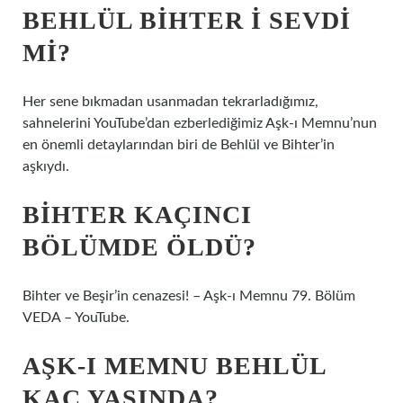
BEHLÜL BIHTER I SEVDI
MI?
Her sene bıkmadan usanmadan tekrarladığımız,
sahnelerini YouTube’dan ezberlediğimiz Aşk-ı Memnu’nun
en önemli detaylarından biri de Behlül ve Bihter’in
aşkıydı.
BIHTER KAÇINCI
BÖLÜMDE ÖLDÜ?
Bihter ve Beşir’in cenazesi! – Aşk-ı Memnu 79. Bölüm
VEDA – YouTube.
AŞK-I MEMNU BEHLÜL
KAÇ YAŞINDA?