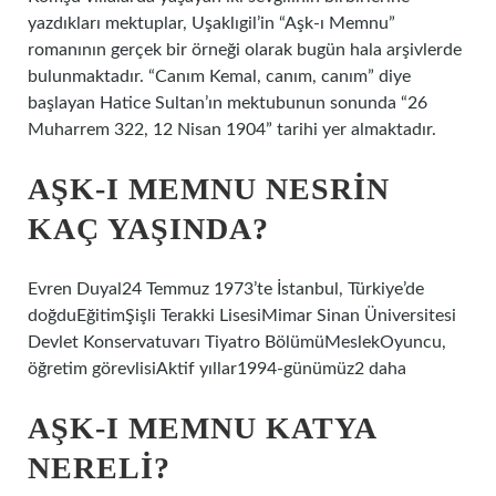
yazdıkları mektuplar, Uşaklıgil’in “Aşk-ı Memnu”
romanının gerçek bir örneği olarak bugün hala arşivlerde
bulunmaktadır. “Canım Kemal, canım, canım” diye
başlayan Hatice Sultan’ın mektubunun sonunda “26
Muharrem 322, 12 Nisan 1904” tarihi yer almaktadır.
AŞK-I MEMNU NESRIN
KAÇ YAŞINDA?
Evren Duyal24 Temmuz 1973’te İstanbul, Türkiye’de
doğduEğitimŞişli Terakki LisesiMimar Sinan Üniversitesi
Devlet Konservatuvarı Tiyatro BölümüMeslekOyuncu,
öğretim görevlisiAktif yıllar1994-günümüz2 daha
AŞK-I MEMNU KATYA
NERELI?