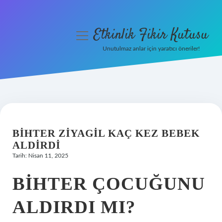
Etkinlik Fikir Kutusu
menüyü
aç
Unutulmaz anlar için yaratıcı öneriler!
Anasayfa
Gizlilik Politikası
Yasal Uyarı
BIHTER ZIYAGIL KAÇ KEZ BEBEK
Hakkımızda
ALDIRDI
Tarih: Nisan 11, 2025
BIHTER ÇOCUĞUNU
ALDIRDI MI?