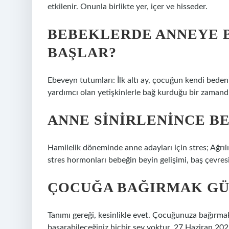
etkilenir. Onunla birlikte yer, içer ve hisseder.
BEBEKLERDE ANNEYE 
BAŞLAR?
Ebeveyn tutumları: İlk altı ay, çocuğun kendi bedenin
yardımcı olan yetişkinlerle bağ kurduğu bir zamandı
ANNE SINIRLENINCE BE
Hamilelik döneminde anne adayları için stres; Ağr
stres hormonları bebeğin beyin gelişimi, baş çevres
ÇOCUĞA BAĞIRMAK GÜ
Tanımı gereği, kesinlikle evet. Çocuğunuza bağırma
başarabileceğiniz hiçbir şey yoktur. 27 Haziran 20