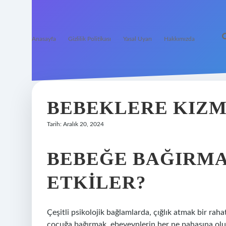
Anasayfa
Gizlilik Politikası
Yasal Uyarı
Hakkımızda
BEBEKLERE KIZ
Tarih: Aralık 20, 2024
BEBEĞE BAĞIRMA
ETKILER?
Çeşitli psikolojik bağlamlarda, çığlık atmak bir raha
çocuğa bağırmak, ebeveynlerin her ne pahasına olu