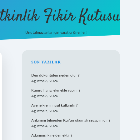
tkinlik Fikir Kutusu
Unutulmaz anlar için yaratıcı öneriler!
betexper giriş
SIDEBAR
SON YAZILAR
Deri döküntüleri neden olur ?
Ağustos 6, 2026
Kumru hangi ekmekle yapılır ?
Ağustos 6, 2026
Avene kremi nasıl kullanılır ?
Ağustos 5, 2026
Anlamını bilmeden Kur’an okumak sevap mıdır ?
Ağustos 4, 2026
Adanmışlık ne demektir ?