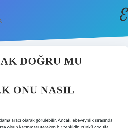
E
MAK DOĞRU MU
K ONU NASIL
tlama aracı olarak görülebilir. Ancak, ebeveynlik sırasında
rsa olsun kaçınması gereken bir tepkidir, çünkü çocuğa