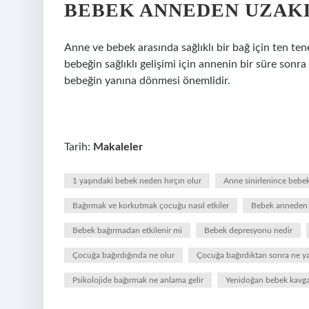
BEBEK ANNEDEN UZAKL
Anne ve bebek arasında sağlıklı bir bağ için ten te
bebeğin sağlıklı gelişimi için annenin bir süre sonra 
bebeğin yanına dönmesi önemlidir.
Tarih:
Makaleler
1 yaşındaki bebek neden hırçın olur
Anne sinirlenince bebek 
Bağırmak ve korkutmak çocuğu nasıl etkiler
Bebek anneden 
Bebek bağırmadan etkilenir mi
Bebek depresyonu nedir
Çocuğa bağırdığında ne olur
Çocuğa bağırdıktan sonra ne y
Psikolojide bağırmak ne anlama gelir
Yenidoğan bebek kavga