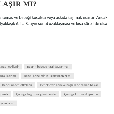
AŞIR MI?
ne temas ve bebeği kucakta veya askıda taşımak esastır. Ancak
(yaklaşık 6. ila 8. ayın sonu) uzaklaşması ve kısa süreli de olsa
nasıl etkilenir
Bağırın bebeğe nasıl davranmalı
uzaklaşır mı
Bebek annelerinin kızdığını anlar mı
Bebek neden öfkelenir
Bebeklerde anneye bağlılık ne zaman başlar
apmalı
Çocuğa bağırmak günah mıdır
Çocuğa kızmak doğru mu
yı anlar mı