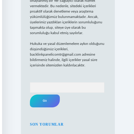
onaylanmış bir Yer Sağlayıcı olarak hizmet
vermektedir. Bu nedenle, sitedeki içerikleri
proaktif olarak denetleme veya araştırma
yükümlülüğümüz bulunmamaktadır. Ancak,
üyelerimiz yazdıkları içeriklerin sorumluluğunu
taşımakta olup, siteye üye olarak bu
sorumluluğu kabul etmiş sayılırlar.
Hukuka ve yasal düzenlemelere aykırı olduğunu
düşündüğünüz içerikleri,
backlinkpanelicomtr@gmail.com
adresine
bildirmeniz halinde, ilgili içerikler yasal süre
içerisinde sitemizden kaldırılacaktır.
Arama
SON YORUMLAR