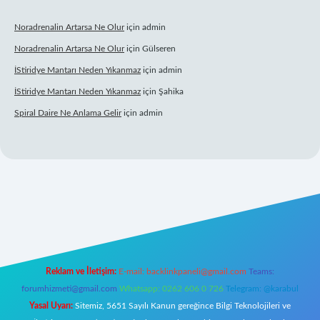
Noradrenalin Artarsa Ne Olur
için
admin
Noradrenalin Artarsa Ne Olur
için
Gülseren
İStiridye Mantarı Neden Yıkanmaz
için
admin
İStiridye Mantarı Neden Yıkanmaz
için
Şahika
Spiral Daire Ne Anlama Gelir
için
admin
riş
Reklam ve İletişim:
E-mail:
backlinkpaneli@gmail.com
Teams:
forumhizmeti@gmail.com
Whatsapp: 0262 606 0 726
Telegram: @karabul
Yasal Uyarı:
Sitemiz, 5651 Sayılı Kanun gereğince Bilgi Teknolojileri ve