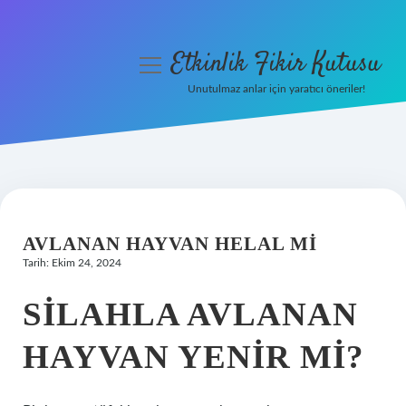
Etkinlik Fikir Kutusu
menüyü
aç
Unutulmaz anlar için yaratıcı öneriler!
Anasayfa
Gizlilik Politikası
Yasal Uyarı
AVLANAN HAYVAN HELAL MI
Hakkımızda
Tarih: Ekim 24, 2024
SILAHLA AVLANAN
HAYVAN YENIR MI?