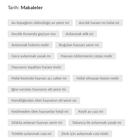
Tarih:
Makaleler
Av köpeğinin öldürdüğü av yenir mi
Avcılık haram mı helal mi
Avcılık Kuranda geçiyor mu
Avlanmak etik mi
Avlanmak hükmü nedir
Boğulan hayvan yenir mi
Gece avlanmak yasak mı
Hayvan öldürmenin cezası nedir
Hayvanın taşakları haram mıdır
Helal kesimde hayvan acı çeker mi
Helal olmayan kesim nedir
İğne vurulan hayvanın eti yenir mi
Kendiliğinden ölen hayvanın eti yenir mi
Kesilmeden ölen hayvanlar helal mi
Keyfi av caiz mi
Silahla avlanan hayvan yenir mi
Tabanca ile avlanmak yasak mı
Tüfekle avlanmak caiz mi
Zevk için avlanmak caiz midir