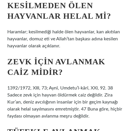
KESILMEDEN ÖLEN
HAYVANLAR HELAL MI?
Haramlar; kesilmediği halde ölen hayvanlar, kan akıtılan
hayvanlar, domuz eti ve Allah’tan başkası adına kesilen
hayvanlar olarak açıklanır.
ZEVK IÇIN AVLANMAK
CAIZ MIDIR?
1392/1972, XIII, 73; Aynî, Umdetu’l-kārî, XXI, 92. 38
Sadece zevk için hayvan öldürmek caiz değildir. Zira
Kur’an, deniz avcılığının insanlar için bir geçim kaynağı
olarak helal sayılmasını emretmiştir. 47 Buna göre, hiçbir
faydası olmayan avlanma meşru değildir.