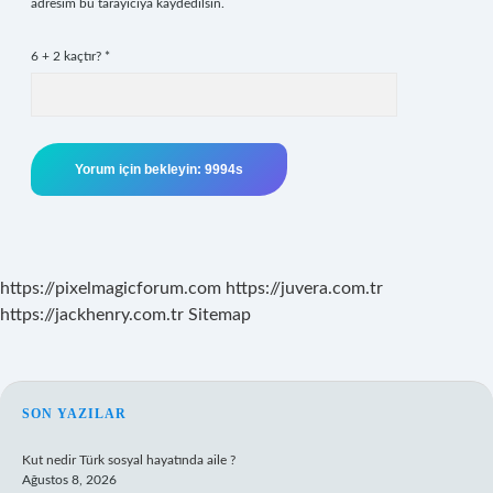
adresim bu tarayıcıya kaydedilsin.
6 + 2 kaçtır?
*
https://pixelmagicforum.com
https://juvera.com.tr
https://jackhenry.com.tr
Sitemap
SIDEBAR
SON YAZILAR
Kut nedir Türk sosyal hayatında aile ?
Ağustos 8, 2026