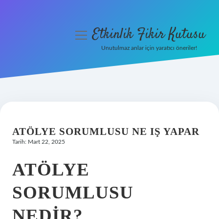
Etkinlik Fikir Kutusu
menüyü
aç
Unutulmaz anlar için yaratıcı öneriler!
Anasayfa
Gizlilik Politikası
Yasal Uyarı
ATÖLYE SORUMLUSU NE IŞ YAPAR
Hakkımızda
Tarih: Mart 22, 2025
ATÖLYE
SORUMLUSU
NEDIR?