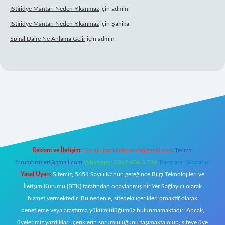
İStiridye Mantarı Neden Yıkanmaz
için
admin
İStiridye Mantarı Neden Yıkanmaz
için
Şahika
Spiral Daire Ne Anlama Gelir
için
admin
iriş
Reklam ve İletişim:
E-mail:
backlinkpaneli@gmail.com
Teams:
forumhizmeti@gmail.com
Whatsapp: 0262 606 0 726
Telegram: @karabul
Yasal Uyarı:
Sitemiz, 5651 Sayılı Kanun gereğince Bilgi Teknolojileri ve
İletişim Kurumu (BTK) tarafından onaylanmış bir Yer Sağlayıcı olarak
hizmet vermektedir. Bu nedenle, sitedeki içerikleri proaktif olarak
denetleme veya araştırma yükümlülüğümüz bulunmamaktadır. Ancak,
üyelerimiz yazdıkları içeriklerin sorumluluğunu taşımakta olup, siteye üye