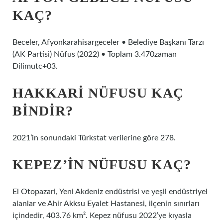
KAÇ?
Beceler, Afyonkarahisargeceler • Belediye Başkanı Tarzı
(AK Partisi) Nüfus (2022) • Toplam 3.470zaman
Dilimutc+03.
HAKKARI NÜFUSU KAÇ
BINDIR?
2021’in sonundaki Türkstat verilerine göre 278.
KEPEZ’IN NÜFUSU KAÇ?
El Otopazari, Yeni Akdeniz endüstrisi ve yeşil endüstriyel
alanlar ve Ahir Akksu Eyalet Hastanesi, ilçenin sınırları
içindedir, 403.76 km². Kepez nüfusu 2022’ye kıyasla