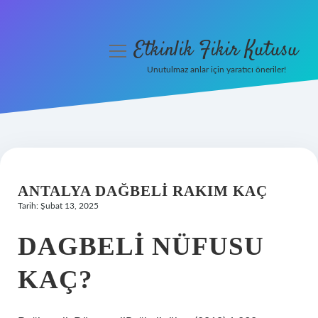
Etkinlik Fikir Kutusu
menüyü
aç
Unutulmaz anlar için yaratıcı öneriler!
Anasayfa
Gizlilik Politikası
Yasal Uyarı
ANTALYA DAĞBELI RAKIM KAÇ
Hakkımızda
Tarih: Şubat 13, 2025
DAGBELI NÜFUSU
KAÇ?