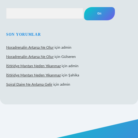
Arama
SON YORUMLAR
Noradrenalin Artarsa Ne Olur
için
admin
Noradrenalin Artarsa Ne Olur
için
Gülseren
İStiridye Mantarı Neden Yıkanmaz
için
admin
İStiridye Mantarı Neden Yıkanmaz
için
Şahika
Spiral Daire Ne Anlama Gelir
için
admin
 giriş