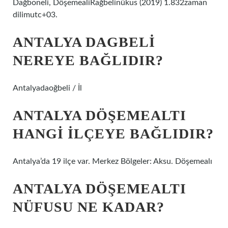
Dağboneli, DöşemealiRağbelinükus (2019) 1.832zaman
dilimutc+03.
ANTALYA DAGBELI
NEREYE BAĞLIDIR?
Antalyadaoğbeli / İl
ANTALYA DÖŞEMEALTI
HANGI ILÇEYE BAĞLIDIR?
Antalya’da 19 ilçe var. Merkez Bölgeler: Aksu. Döşemealı
ANTALYA DÖŞEMEALTI
NÜFUSU NE KADAR?