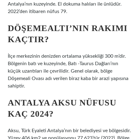
Antalya’nın kuzeyinde. El dokuma halıları ile ünlüdür.
2022’den itibaren nüfus 79.
DÖŞEMEALTI’NIN RAKIMI
KAÇTIR?
İlçe merkezinin denizden ortalama yüksekliği 300 m’dir.
Bölgenin batı ve kuzeyinde, Batı -Taurus Dağları’nın
küçük uzantıları ile çevrilidir. Genel olarak, bölge
Döşemeali Ovası adı verilen biraz kaba bir arazi yapısına
sahiptir.
ANTALYA AKSU NÜFUSU
KAÇ 2024?
Aksu, Türk Eyaleti Antalya’nın bir belediyesi ve bölgesidir.
Yüzey 406 km2 ve popülasyonu 77.623’tür (2022). Bölge